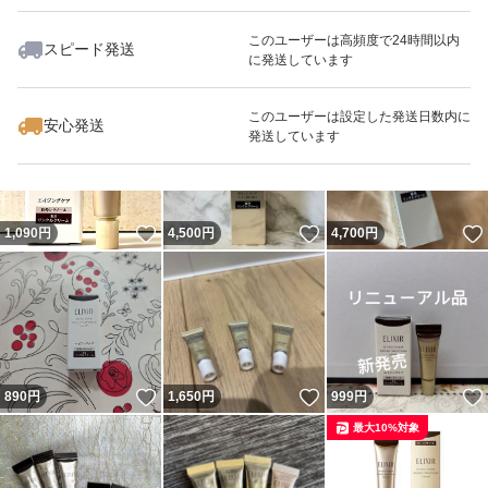
このユーザーは高頻度で24時間以内
スピード発送
に発送しています
いいね！
いいね！
2,690
円
5,000
円
4,800
円
このユーザーは設定した発送日数内に
安心発送
発送しています
いいね！
いいね！
1,090
円
4,500
円
4,700
円
いいね！
いいね！
890
円
1,650
円
999
円
最大10%対象