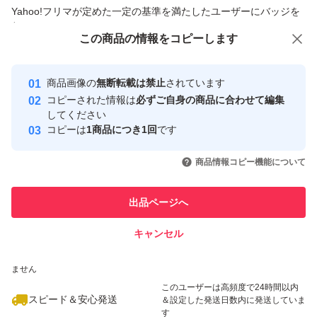
商品への質問からの値下げ交渉、不適切なカテゴリ変更依頼は禁止です
Yahoo!フリマが定めた一定の基準を満たしたユーザーにバッジを
付与しています
この商品をみている人にオススメ
この商品の情報をコピーします
安心取引出品者
最大10%対象
最大10%対象
最大10%対象
Yahoo!フリマの基準をクリアした安
安心取引出品者
商品画像の
無断転載は禁止
されています
心・安全なユーザーです
コピーされた情報は
必ずご自身の商品に合わせて編集
取引実績
してください
コピーは
1商品につき1回
です
このユーザーはYahoo!フリマの取
取引実績◯+
いいね！
いいね！
1,590
円
1,890
円
1,300
円
引を完了させた実績があります
商品情報コピー機能について
最大10%対象
最大10%対象
このユーザーは他フリマサービス
他フリマ実績◯+
出品ページへ
での取引実績があります
キャンセル
スピード&安心発送
いいね！
いいね！
890
※このバッジは実績に基づく表示であり、発送を保証しているものではあり
円
1,850
円
950
円
ません
最大10%対象
最大10%対象
最大10%対象
このユーザーは高頻度で24時間以内
スピード＆安心発送
＆設定した発送日数内に発送していま
す