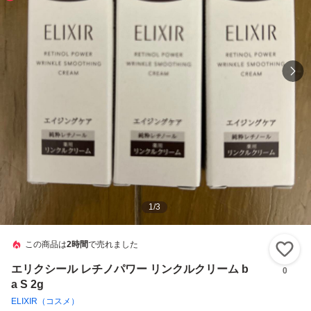
1
/
3
この商品は
2時間
で売れました
い
エリクシール レチノパワー リンクルクリーム b
0
a S 2g
ELIXIR（コスメ）