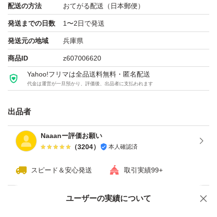
配送の方法
おてがる配送（日本郵便）
発送までの日数
1〜2日で発送
発送元の地域
兵庫県
商品ID
z607006620
Yahoo!フリマは全品送料無料・匿名配送
代金は運営が一旦預かり、評価後、出品者に支払われます
出品者
Naaanー評価お願い
（
3204
）
本人確認済
スピード＆安心発送
取引実績99+
ユーザーの実績について
価格の相談
商品への質問