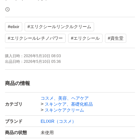
沖縄へは発送できません。
#
elixir
#
エリクシールリンクルクリーム
申し訳ありませんが受け取り評価ができない方は、ご遠慮
#
エリクシールレチノパワー
#
エリクシール
#
資生堂
下さい。
購入日時：
2026年5月10日 08:03
出品日時：
2026年5月10日 05:36
商品の情報
コスメ、美容、ヘアケア
カテゴリ
スキンケア、基礎化粧品
スキンケアクリーム
ブランド
ELIXIR（コスメ）
商品の状態
未使用