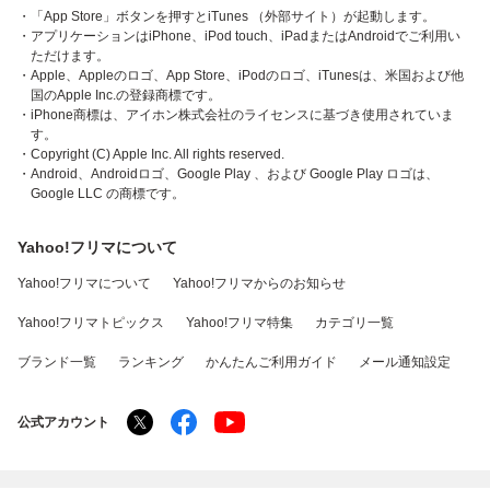
・「App Store」ボタンを押すとiTunes （外部サイト）が起動します。
・アプリケーションはiPhone、iPod touch、iPadまたはAndroidでご利用い
ただけます。
・Apple、Appleのロゴ、App Store、iPodのロゴ、iTunesは、米国および他
国のApple Inc.の登録商標です。
・iPhone商標は、アイホン株式会社のライセンスに基づき使用されていま
す。
・Copyright (C) Apple Inc. All rights reserved.
・Android、Androidロゴ、Google Play 、および Google Play ロゴは、
Google LLC の商標です。
Yahoo!フリマについて
Yahoo!フリマについて
Yahoo!フリマからのお知らせ
Yahoo!フリマトピックス
Yahoo!フリマ特集
カテゴリ一覧
ブランド一覧
ランキング
かんたんご利用ガイド
メール通知設定
公式アカウント