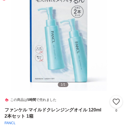
1
/
1
この商品は
5時間
で売れました
い
ファンケル マイルドクレンジングオイル 120ml
0
2本セット 1箱
FANCL