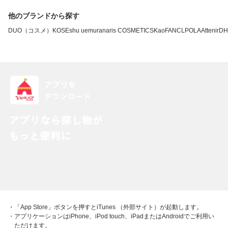
他のブランドから探す
DUO（コスメ）
KOSE
shu uemura
naris COSMETICS
Kao
FANCL
POLA
Attenir
DH
・「App Store」ボタンを押すとiTunes （外部サイト）が起動します。
・アプリケーションはiPhone、iPod touch、iPadまたはAndroidでご利用い
ただけます。