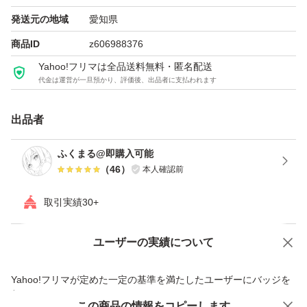
発送元の地域
愛知県
商品ID
z606988376
Yahoo!フリマは全品送料無料・匿名配送
代金は運営が一旦預かり、評価後、出品者に支払われます
出品者
ふくまる@即購入可能
（
46
）
本人確認前
取引実績30+
ユーザーの実績について
価格の相談
商品への質問
商品への質問からの値下げ交渉、不適切なカテゴリ変更依頼は禁止です
Yahoo!フリマが定めた一定の基準を満たしたユーザーにバッジを
付与しています
この商品をみている人にオススメ
この商品の情報をコピーします