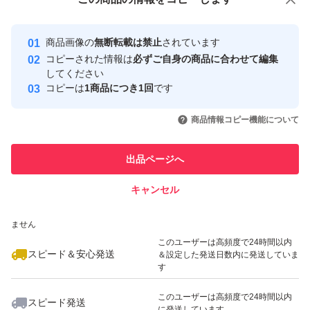
安心取引出品者
最大10%対象
Yahoo!フリマの基準をクリアした安
安心取引出品者
商品画像の
無断転載は禁止
されています
心・安全なユーザーです
コピーされた情報は
必ずご自身の商品に合わせて編集
取引実績
してください
コピーは
1商品につき1回
です
このユーザーはYahoo!フリマの取
取引実績◯+
いいね！
いいね！
2,850
円
2,850
円
4,400
円
引を完了させた実績があります
商品情報コピー機能について
最大10%対象
最大10%対象
最大10%対象
このユーザーは他フリマサービス
他フリマ実績◯+
出品ページへ
での取引実績があります
キャンセル
スピード&安心発送
いいね！
いいね！
2,800
※このバッジは実績に基づく表示であり、発送を保証しているものではあり
円
5,400
円
2,880
円
ません
最大10%対象
このユーザーは高頻度で24時間以内
スピード＆安心発送
＆設定した発送日数内に発送していま
す
このユーザーは高頻度で24時間以内
スピード発送
に発送しています