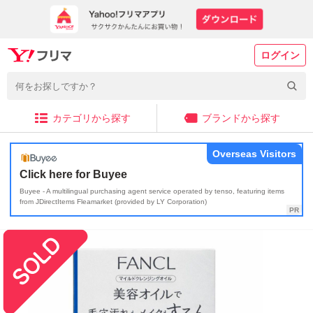
ログイン
カテゴリから探す
ブランドから探す
Overseas Visitors
Click here for Buyee
Buyee - A multilingual purchasing agent service operated by tenso, featuring items
from JDirectItems Fleamarket (provided by LY Corporation)