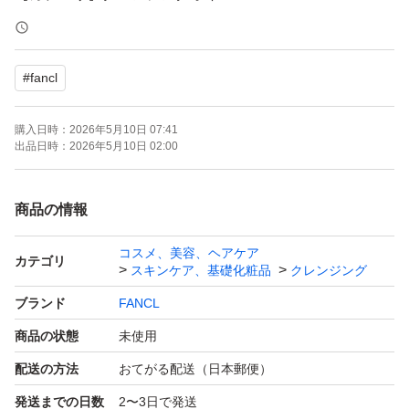
【商品の状態】未使用
【内容量】120ml × 2本
#
fancl
【その他】無添加、合成香料不使用、濡れた手OK、まつ
毛エクステOK
購入日時：
2026年5月10日 07:41
出品日時：
2026年5月10日 02:00
よろしくお願いいたします。
商品の情報
ファンケル マイルドクレンジングオイル 120mL×2本
コスメ、美容、ヘアケア
製造:2026年2月
カテゴリ
スキンケア、基礎化粧品
クレンジング
ブランド
FANCL
商品の状態
未使用
配送の方法
おてがる配送（日本郵便）
発送までの日数
2〜3日で発送