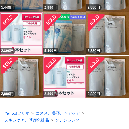
5,449
円
2,880
円
2,880
円
2,890
円
5,400
円
2,880
円
2,880
円
2,890
円
2,880
円
Yahoo!フリマ
コスメ、美容、ヘアケア
スキンケア、基礎化粧品
クレンジング