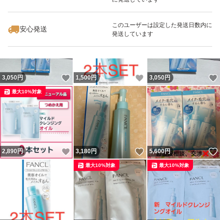
いいね！
いいね！
3,000
円
3,200
円
1,500
円
このユーザーは設定した発送日数内に
安心発送
発送しています
いいね！
いいね！
3,050
円
1,500
円
3,050
円
最大10%対象
いいね！
いいね！
2,890
円
3,180
円
5,600
円
最大10%対象
最大10%対象