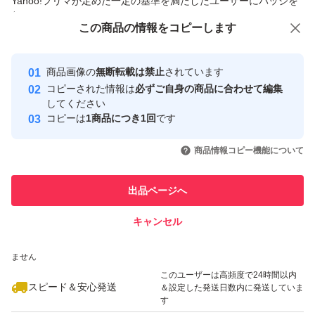
Yahoo!フリマが定めた一定の基準を満たしたユーザーにバッジを
付与しています
この商品をみている人にオススメ
この商品の情報をコピーします
安心取引出品者
Yahoo!フリマの基準をクリアした安
安心取引出品者
商品画像の
無断転載は禁止
されています
心・安全なユーザーです
コピーされた情報は
必ずご自身の商品に合わせて編集
取引実績
してください
コピーは
1商品につき1回
です
このユーザーはYahoo!フリマの取
取引実績◯+
いいね！
いいね！
2,190
円
2,190
円
2,290
円
引を完了させた実績があります
商品情報コピー機能について
最大10%対象
このユーザーは他フリマサービス
他フリマ実績◯+
出品ページへ
での取引実績があります
キャンセル
スピード&安心発送
いいね！
いいね！
1,250
※このバッジは実績に基づく表示であり、発送を保証しているものではあり
円
2,290
円
1,250
円
ません
最大10%対象
このユーザーは高頻度で24時間以内
スピード＆安心発送
＆設定した発送日数内に発送していま
す