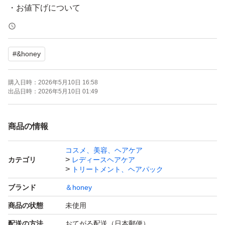
・お値下げについて
申し訳ございませんが、ご対応出来かねます。
#
&honey
・発送について
お支払いが完了された時点から2日以内に発送いたしま
購入日時：
2026年5月10日 16:58
す。
出品日時：
2026年5月10日 01:49
急ぎ、発送の催促はご遠慮ください。
商品の情報
・訳ありについて
コスメ、美容、ヘアケア
新品未使用ですが、容器表面のベタつき、汚れ等がござい
カテゴリ
レディースヘアケア
ます。
トリートメント、ヘアパック
詰め替え用としてご使用いただくか、気になさらない方の
ブランド
＆honey
み購入くださいますようお願いいたします。
商品の状態
未使用
配送の方法
おてがる配送（日本郵便）