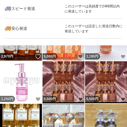
このユーザーは高頻度で24時間以内
スピード発送
に発送しています
いいね！
いいね！
1,250
円
1,980
円
4,000
円
最大10%対象
このユーザーは設定した発送日数内に
安心発送
発送しています
いいね！
いいね！
2,970
円
5,000
円
1,190
円
いいね！
いいね！
1,250
円
5,500
円
5,500
円