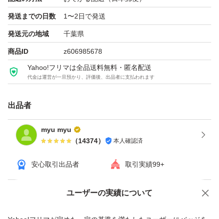
・梱包について
発送までの日数
1〜2日で発送
プチプチで梱包し、発送いたします。
発送元の地域
千葉県
紙製の外袋（ゆうパケットポストmini封筒等）を使用する
商品ID
z606985678
場合がございます。
Yahoo!フリマは全品送料無料・匿名配送
代金は運営が一旦預かり、評価後、出品者に支払われます
・正規品に関する質問について
出品商品は全て正規品になります。少しでも気にされる方
出品者
はご購入をお控えください。
myu myu
（
14374
）
本人確認済
以上、よろしくお願い申し上げます。
安心取引出品者
取引実績99+
ユーザーの実績について
価格の相談
商品への質問
商品への質問からの値下げ交渉、不適切なカテゴリ変更依頼は禁止です