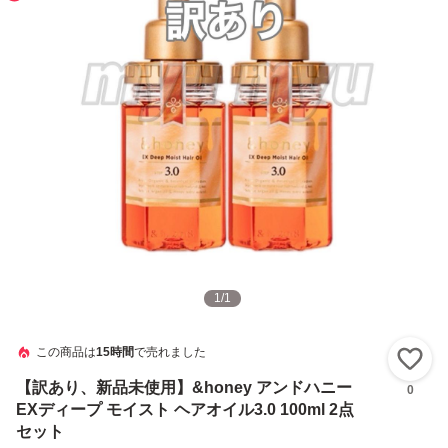
1
/
1
この商品は
15時間
で売れました
い
【訳あり、新品未使用】&honey アンドハニー
0
EXディープ モイスト ヘアオイル3.0 100ml 2点
セット