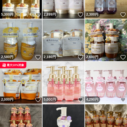
いいね！
いいね！
5,300
円
2,899
円
2,300
円
いいね！
いいね！
2,580
円
2,180
円
2,600
円
最大10%対象
いいね！
いいね！
2,000
円
5,000
円
4,290
円