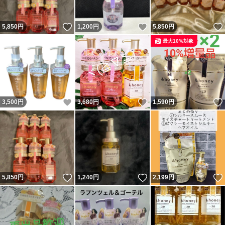
いいね！
いいね！
5,850
円
1,200
円
5,850
円
最大10%対象
いいね！
いいね！
3,500
円
3,680
円
1,590
円
いいね！
いいね！
5,850
円
1,240
円
2,199
円