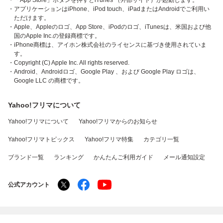
・「App Store」ボタンを押すとiTunes （外部サイト）が起動します。
・アプリケーションはiPhone、iPod touch、iPadまたはAndroidでご利用い
ただけます。
・Apple、Appleのロゴ、App Store、iPodのロゴ、iTunesは、米国および他
国のApple Inc.の登録商標です。
・iPhone商標は、アイホン株式会社のライセンスに基づき使用されていま
す。
・Copyright (C) Apple Inc. All rights reserved.
・Android、Androidロゴ、Google Play 、および Google Play ロゴは、
Google LLC の商標です。
Yahoo!フリマについて
Yahoo!フリマについて
Yahoo!フリマからのお知らせ
Yahoo!フリマトピックス
Yahoo!フリマ特集
カテゴリ一覧
ブランド一覧
ランキング
かんたんご利用ガイド
メール通知設定
公式アカウント