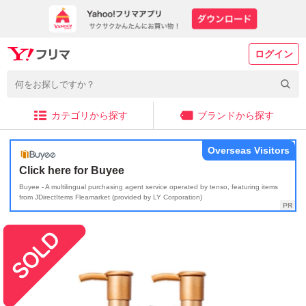
ログイン
カテゴリから探す
ブランドから探す
Overseas Visitors
Click here for Buyee
Buyee - A multilingual purchasing agent service operated by tenso, featuring items
from JDirectItems Fleamarket (provided by LY Corporation)