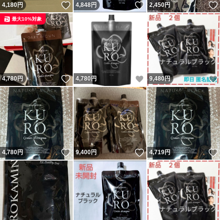
いいね！
いいね！
4,180
円
4,848
円
2,450
円
最大10%対象
いいね！
いいね！
4,780
円
4,780
円
9,480
円
いいね！
いいね！
4,780
円
9,400
円
4,719
円