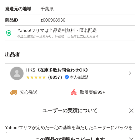
発送元の地域
千葉県
商品ID
z606968936
Yahoo!フリマは全品送料無料・匿名配送
代金は運営が一旦預かり、評価後、出品者に支払われます
出品者
HKS《在庫多数お問合わせOK》
（
8857
）
本人確認済
安心発送
取引実績99+
ユーザーの実績について
価格の相談
商品への質問
商品への質問からの値下げ交渉、不適切なカテゴリ変更依頼は禁止です
Yahoo!フリマが定めた一定の基準を満たしたユーザーにバッジを
付与しています
この商品をみている人にオススメ
この商品の情報をコピーします