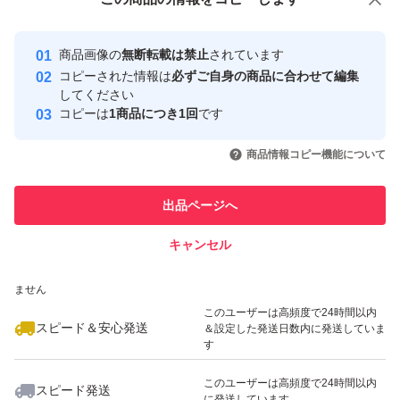
安心取引出品者
Yahoo!フリマの基準をクリアした安
安心取引出品者
商品画像の
無断転載は禁止
されています
心・安全なユーザーです
コピーされた情報は
必ずご自身の商品に合わせて編集
取引実績
してください
コピーは
1商品につき1回
です
このユーザーはYahoo!フリマの取
取引実績◯+
いいね！
いいね！
4,780
円
4,800
円
4,780
円
引を完了させた実績があります
商品情報コピー機能について
このユーザーは他フリマサービス
他フリマ実績◯+
出品ページへ
での取引実績があります
キャンセル
スピード&安心発送
いいね！
いいね！
8,990
※このバッジは実績に基づく表示であり、発送を保証しているものではあり
円
9,200
円
4,848
円
ません
最大10%対象
このユーザーは高頻度で24時間以内
スピード＆安心発送
＆設定した発送日数内に発送していま
す
このユーザーは高頻度で24時間以内
スピード発送
に発送しています