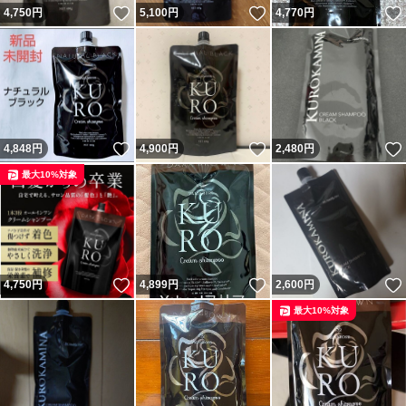
いいね！
いいね！
4,750
円
5,100
円
4,770
円
いいね！
いいね！
4,848
円
4,900
円
2,480
円
最大10%対象
いいね！
いいね！
4,750
円
4,899
円
2,600
円
最大10%対象