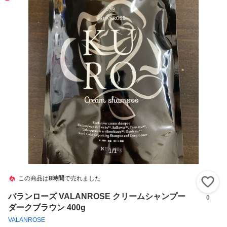
1
/
1
この商品は
8時間
で売れました
い
バランローズ VALANROSE クリームシャンプー
0
ダークブラウン 400g
VALANROSE