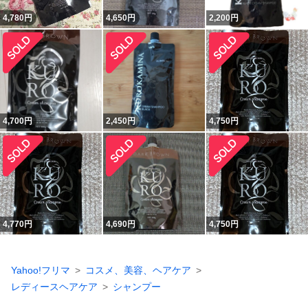
4,780
円
4,650
円
2,200
円
4,700
円
2,450
円
4,750
円
4,770
円
4,690
円
4,750
円
Yahoo!フリマ
コスメ、美容、ヘアケア
レディースヘアケア
シャンプー