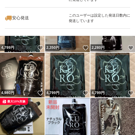
いいね！
いいね！
2,800
円
4,850
円
9,200
円
このユーザーは設定した発送日数内に
安心発送
発送しています
いいね！
いいね！
4,799
円
2,350
円
2,280
円
いいね！
いいね！
4,980
円
4,799
円
4,799
円
最大10%対象