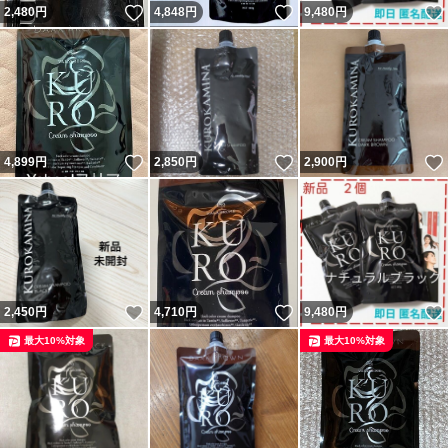
いいね！
いいね！
2,480
円
4,848
円
9,480
円
いいね！
いいね！
4,899
円
2,850
円
2,900
円
いいね！
いいね！
2,450
円
4,710
円
9,480
円
最大10%対象
最大10%対象