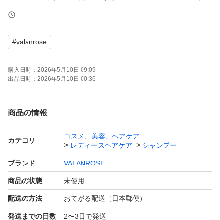
ことが気になる方のご購入はご遠慮ください。
#
valanrose
＊即購入OK
購入日時：
2026年5月10日 09:09
＊お客様都合のキャンセルは承っておりません。
出品日時：
2026年5月10日 00:36
商品の情報
コスメ、美容、ヘアケア
カテゴリ
レディースヘアケア
シャンプー
ブランド
VALANROSE
商品の状態
未使用
配送の方法
おてがる配送（日本郵便）
発送までの日数
2〜3日で発送