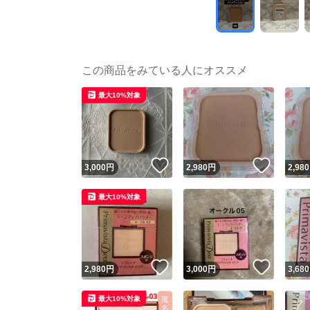
この商品をみている人にオススメ
最大10%対象
いいね！
いいね
3,000
円
2,980
円
2,980
最大10%対象
いいね！
いいね
2,980
円
3,000
円
3,680
最大10%対象