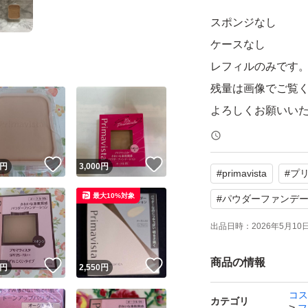
スポンジなし
ケースなし
レフィルのみです
残量は画像でご覧
よろしくお願いい
！
いいね！
いいね！
円
3,000
円
#
primavista
#
プ
最大10%対象
#
パウダーファンデ
出品日時：
2026年5月10日 
商品の情報
！
いいね！
いいね！
円
2,550
円
コス
カテゴリ