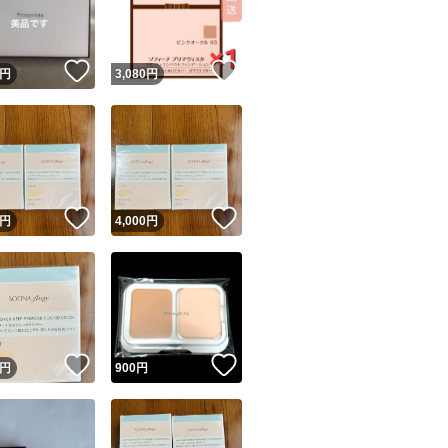
商品情報コピー機
リマ実績◯+
このユーザーは他フリマサービスでの取引実績があります
！
いいね！
いいね！
円
3,080
円
出品ページへ
&安心発送
キャンセル
ジは実績に基づく表示であり、発送を保証しているものではありません
このユーザーは高頻度で24時間以内＆設定した発送日数内に
ード＆安心発送
ます
！
いいね！
いいね！
円
4,000
円
ード発送
このユーザーは高頻度で24時間以内に発送しています
発送
このユーザーは設定した発送日数内に発送しています
！
いいね！
いいね！
円
900
円