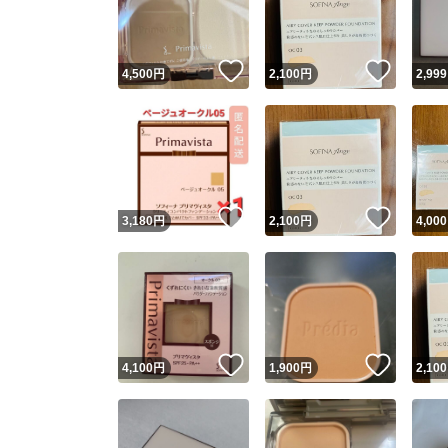
他フ
いいね！
いいね
4,500
円
2,100
円
2,999
スピード
※このバッ
スピ
いいね！
いいね
3,180
円
2,100
円
4,000
スピ
安心
いいね！
いいね
4,100
円
1,900
円
2,100