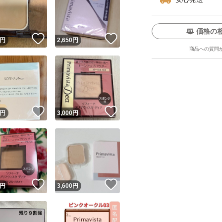
価格の
！
いいね！
いいね！
円
2,650
円
商品への質問
ユーザーの実績について
！
いいね！
いいね！
円
3,000
円
o!フリマが定めた一定の基準を満たしたユーザーにバッジを付与しています
出品者
この商品の情報をコピーします
取引出品者
Yahoo!フリマの基準をクリアした安心・安全なユーザーです
！
いいね！
いいね！
商品画像の
無断転載は禁止
されています
円
3,600
円
コピーされた情報は
必ずご自身の商品に合わせて編集
してください
コピーは
1商品につき1回
です
実績◯+
このユーザーはYahoo!フリマの取引を完了させた実績があり