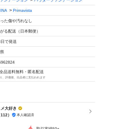
ァンデーション
パウダーファンデーション
INA
Primavista
った傷や汚れなし
がる配送（日本郵便）
3日で発送
県
6962824
マは全品送料無料・匿名配送
り、評価後、出品者に支払われます
コスメ大好き
（
112
）
本人確認済
取引実績50+