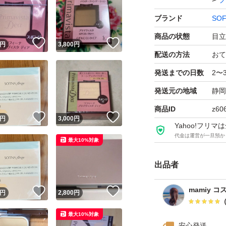
フ
ブランド
SOF
商品の状態
目立
！
いいね！
いいね！
円
3,800
円
配送の方法
おて
発送までの日数
2〜
発送元の地域
静岡
商品ID
z60
！
いいね！
いいね！
円
3,000
円
Yahoo!フリ
代金は運営が一旦預か
最大10%対象
出品者
mamiy 
！
いいね！
いいね！
円
2,800
円
最大10%対象
安心発送