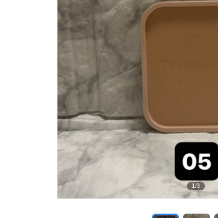
1
/
3