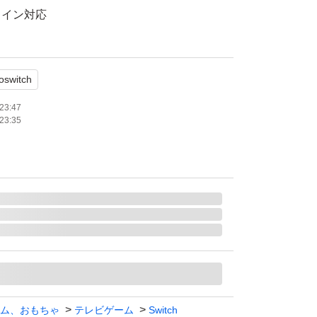
ライン対応
モード対応 テーブルモード対応 携帯モード対
oswitch
数：1 人
23:47
23:35
ム、おもちゃ
テレビゲーム
Switch