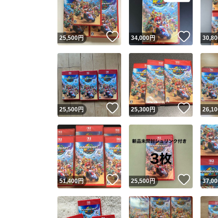
いいね！
いいね
25,500
円
34,000
円
30,80
いいね！
いいね
25,500
円
25,300
円
26,10
Yaho
安心取引
安心
いいね！
いいね
51,400
円
25,500
円
37,00
取引実績
取引