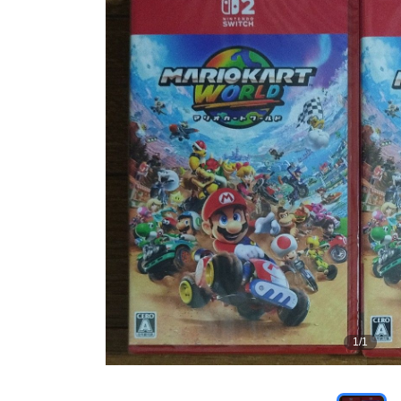
1
/
1