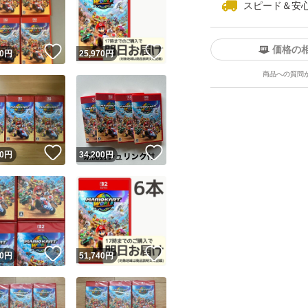
スピード＆安
価格の
！
いいね！
いいね！
0
円
25,970
円
商品への質問
ユーザーの実績について
！
いいね！
いいね！
0
円
34,200
円
o!フリマが定めた一定の基準を満たしたユーザーにバッジを付与しています
出品者
この商品の情報をコピーします
取引出品者
Yahoo!フリマの基準をクリアした安心・安全なユーザーです
！
いいね！
いいね！
商品画像の
無断転載は禁止
されています
0
円
51,740
円
コピーされた情報は
必ずご自身の商品に合わせて編集
してください
コピーは
1商品につき1回
です
実績◯+
このユーザーはYahoo!フリマの取引を完了させた実績があり