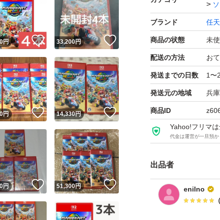
ソ
ブランド
任天
！
いいね！
いいね！
商品の状態
未使
0
円
33,200
円
配送の方法
おて
発送までの日数
1〜
発送元の地域
兵庫
商品ID
z60
！
いいね！
いいね！
0
円
14,330
円
Yahoo!フリ
代金は運営が一旦預か
出品者
！
いいね！
いいね！
0
円
51,300
円
enilno