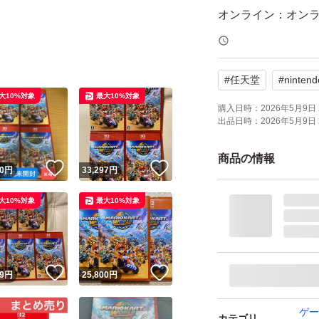
オンライン：オン
プレイモード：TV
応
#
任天堂
#
nintend
携帯モードプレイ人
大10%対象
最大10%対象
購入日時：
2026年5月9日 
出品日時：
2026年5月9日 
商品の情報
！
いいね！
いいね！
0
円
33,297
円
大10%対象
最大10%対象
！
いいね！
いいね！
9
円
25,800
円
ゲー
カテゴリ