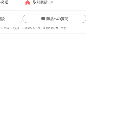
心発送
取引実績99+
相談
商品への質問
からの値下げ交渉、不適切なカテゴリ変更依頼は禁止です
ます