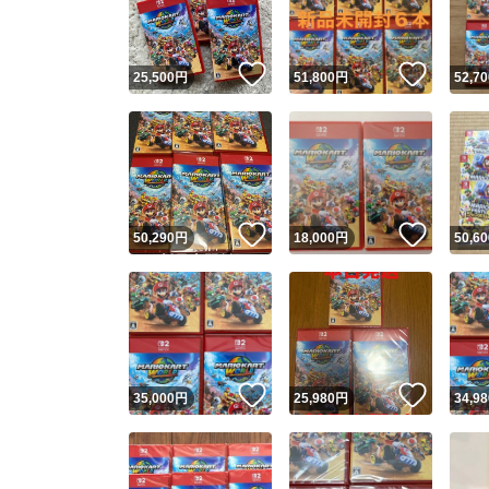
他フ
いいね！
いいね
25,500
円
51,800
円
52,70
スピード
※このバッ
スピ
いいね！
いいね
50,290
円
18,000
円
50,60
スピ
安心
いいね！
いいね
35,000
円
25,980
円
34,98