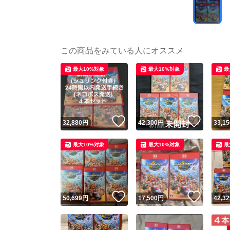
この商品をみている人にオススメ
最大10%対象
最大10%対象
最
いいね！
いいね
32,880
円
42,300
円
33,15
最大10%対象
最大10%対象
最
いいね！
いいね
50,699
円
17,500
円
42,32