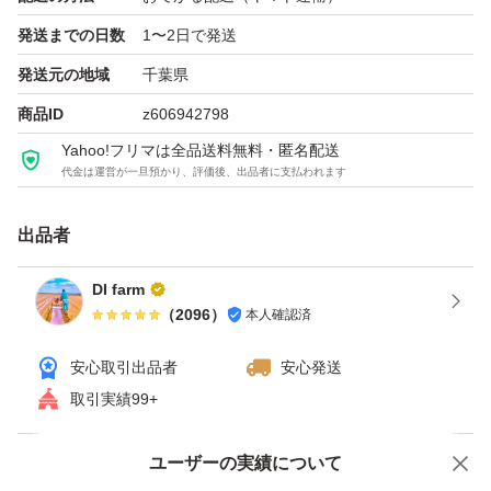
発送までの日数
1〜2日で発送
一本一本厳選したものを土つきにて
発送元の地域
千葉県
段ボールにて発送いたします。(送料込)
商品ID
z606942798
＊配送箱サイズ 宅急便80x2使用
Yahoo!フリマは全品送料無料・匿名配送
代金は運営が一旦預かり、評価後、出品者に支払われます
＊薄皮な為配送中に擦れたり折れることがあります
＊ワレモノ表記をしておりますが配送中に折れることもあ
出品者
りますご了承ください
DI farm
（
2096
）
本人確認済
千葉県八街市にて
皆様に支えられて創業65年を迎えました。
安心取引出品者
安心発送
色々な作物を栽培していますが、
取引実績99+
特にこの紅はるかは毎年こだわりぬいて全国に出荷してお
ユーザーの実績について
ります。
価格の相談
商品への質問