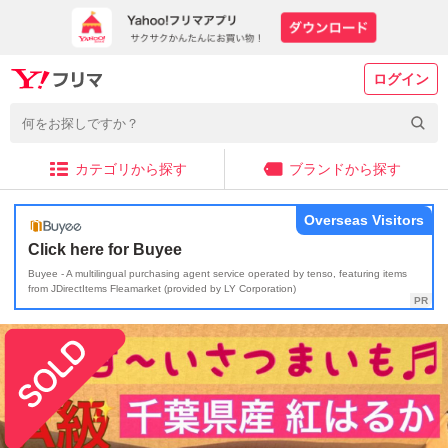
ログイン
カテゴリから探す
ブランドから探す
Overseas Visitors
Click here for Buyee
Buyee - A multilingual purchasing agent service operated by tenso, featuring items
from JDirectItems Fleamarket (provided by LY Corporation)