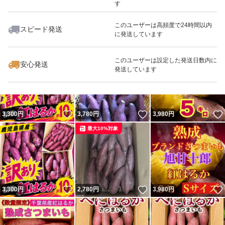
す
このユーザーは高頻度で24時間以内
スピード発送
に発送しています
いいね！
いいね！
1,100
円
2,500
円
3,300
円
最大10%対象
最大10%対象
このユーザーは設定した発送日数内に
安心発送
発送しています
いいね！
いいね！
3,300
円
3,780
円
3,980
円
最大10%対象
いいね！
いいね！
3,300
円
2,780
円
3,980
円