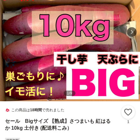
1
/
9
この商品は
18時間
で売れました
い
セール Bigサイズ 【熟成】さつまいも 紅はる
1
か 10kg 土付き (配送料こみ）