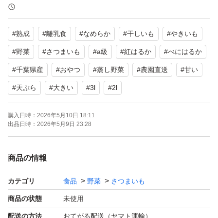
《熟成 さつまいもとは》
さつまいもは収穫直後よりも、気温湿度が一定の場所で熟
#
熟成
#
離乳食
#
なめらか
#
干しいも
#
やきいも
成させることによって、糖度が上がる品種があります。
紅はるかは熟成させると糖度があがります。
#
野菜
#
さつまいも
#
a級
#
紅はるか
#
べにはるか
当ファームは某検査期間にて調べたところ熟成させると糖
#
千葉県産
#
おやつ
#
蒸し野菜
#
農園直送
#
甘い
度が"3倍"に甘〜くなりました。
#
天ぷら
#
大きい
#
3l
#
2l
サイズいろいろだから、いろんなお料理にチャレンジ！焼
購入日時：
2026年5月10日 18:11
出品日時：
2026年5月9日 23:28
き芋、蒸し芋、お菓子作りなどにいかがでしょうか？
見た目形もA級なので、安心でお買い得です。
商品の情報
〜商品概要〜
＊千葉県産 紅はるか BIGサイズ総重量10kgになりま
カテゴリ
食品
野菜
さつまいも
す。
商品の状態
未使用
＊2L3Lサイズです
配送の方法
おてがる配送（ヤマト運輸）