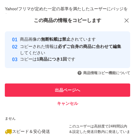
是非一度ご賞味ください！
商品への質問からの値下げ交渉、不適切なカテゴリ変更依頼は禁止です
Yahoo!フリマが定めた一定の基準を満たしたユーザーにバッジを
その他のサイズ、数量等もお気軽にコメントをお待ちして
付与しています
この商品をみている人にオススメ
この商品の情報をコピーします
おります。
安心取引出品者
Yahoo!フリマの基準をクリアした安
安心取引出品者
商品画像の
無断転載は禁止
されています
心・安全なユーザーです
コピーされた情報は
必ずご自身の商品に合わせて編集
取引実績
してください
コピーは
1商品につき1回
です
このユーザーはYahoo!フリマの取
取引実績◯+
いいね！
いいね！
3,500
円
3,300
円
3,500
円
引を完了させた実績があります
商品情報コピー機能について
最大10%対象
最大10%対象
このユーザーは他フリマサービス
他フリマ実績◯+
出品ページへ
での取引実績があります
キャンセル
スピード&安心発送
いいね！
いいね！
2,400
※このバッジは実績に基づく表示であり、発送を保証しているものではあり
円
2,500
円
2,780
円
ません
このユーザーは高頻度で24時間以内
スピード＆安心発送
＆設定した発送日数内に発送していま