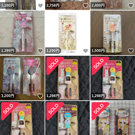
いいね！
いいね！
1,100
円
2,758
円
2,400
円
いいね！
いいね！
1,399
円
1,290
円
1,500
円
いいね！
3,200
円
1,298
円
1,298
円