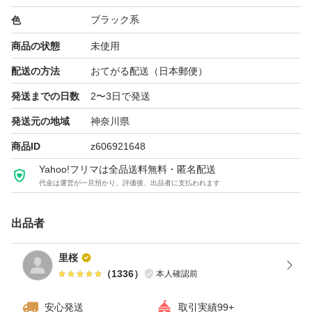
ブラック系
色
商品の状態
未使用
配送の方法
おてがる配送（日本郵便）
発送までの日数
2〜3日で発送
発送元の地域
神奈川県
商品ID
z606921648
Yahoo!フリマは全品送料無料・匿名配送
代金は運営が一旦預かり、評価後、出品者に支払われます
出品者
里桜
（
1336
）
本人確認前
安心発送
取引実績99+