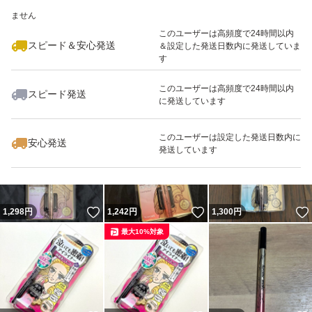
いいね！
いいね！
1,298
※このバッジは実績に基づく表示であり、発送を保証しているものではあり
円
1,298
円
1,200
円
ません
最大10%対象
最大10%対象
このユーザーは高頻度で24時間以内
スピード＆安心発送
＆設定した発送日数内に発送していま
す
このユーザーは高頻度で24時間以内
スピード発送
に発送しています
いいね！
いいね！
1,280
円
1,298
円
1,200
円
このユーザーは設定した発送日数内に
安心発送
発送しています
いいね！
いいね！
1,298
円
1,242
円
1,300
円
最大10%対象