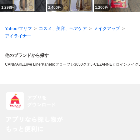
1,298
円
2,400
円
1,200
円
Yahoo!フリマ
コスメ、美容、ヘアケア
メイクアップ
アイライナー
他のブランドから探す
CANMAKE
Love Liner
Kanebo
フローフシ
3650
クオレ
CEZANNE
ヒロインメイク