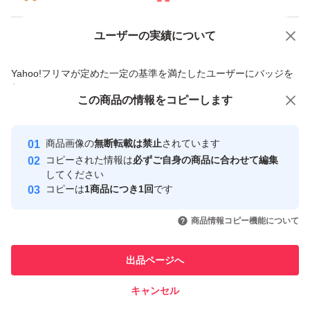
ユーザーの実績について
価格の相談
商品への質問
商品への質問からの値下げ交渉、不適切なカテゴリ変更依頼は禁止です
Yahoo!フリマが定めた一定の基準を満たしたユーザーにバッジを
付与しています
この商品をみている人にオススメ
この商品の情報をコピーします
安心取引出品者
最大10%対象
最大10%対象
最大10%対象
Yahoo!フリマの基準をクリアした安
安心取引出品者
商品画像の
無断転載は禁止
されています
心・安全なユーザーです
コピーされた情報は
必ずご自身の商品に合わせて編集
取引実績
してください
コピーは
1商品につき1回
です
このユーザーはYahoo!フリマの取
取引実績◯+
いいね！
いいね！
1,298
円
1,298
円
1,298
円
引を完了させた実績があります
商品情報コピー機能について
最大10%対象
このユーザーは他フリマサービス
他フリマ実績◯+
出品ページへ
での取引実績があります
キャンセル
スピード&安心発送