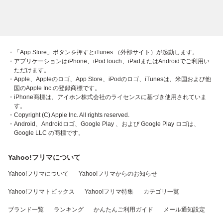
・「App Store」ボタンを押すとiTunes （外部サイト）が起動します。
・アプリケーションはiPhone、iPod touch、iPadまたはAndroidでご利用い
ただけます。
・Apple、Appleのロゴ、App Store、iPodのロゴ、iTunesは、米国および他
国のApple Inc.の登録商標です。
・iPhone商標は、アイホン株式会社のライセンスに基づき使用されていま
す。
・Copyright (C) Apple Inc. All rights reserved.
・Android、Androidロゴ、Google Play 、および Google Play ロゴは、
Google LLC の商標です。
Yahoo!フリマについて
Yahoo!フリマについて
Yahoo!フリマからのお知らせ
Yahoo!フリマトピックス
Yahoo!フリマ特集
カテゴリ一覧
ブランド一覧
ランキング
かんたんご利用ガイド
メール通知設定