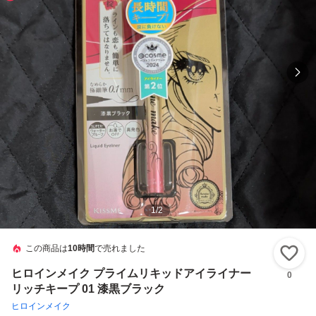
1
/
2
この商品は
10時間
で売れました
い
ヒロインメイク プライムリキッドアイライナー
0
リッチキープ 01 漆黒ブラック
ヒロインメイク