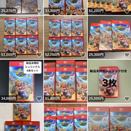
いいね！
いいね！
25,270
円
33,300
円
51,200
円
いいね！
いいね！
53,000
円
52,700
円
25,300
円
いいね！
いいね！
34,000
円
51,400
円
25,500
円