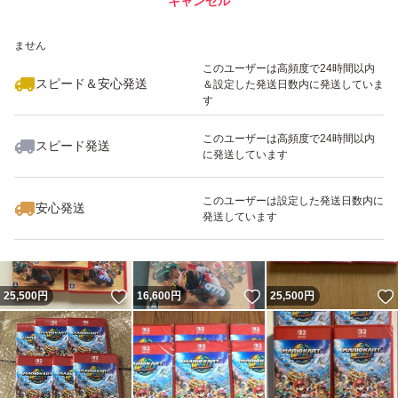
キャンセル
スピード&安心発送
いいね！
いいね！
25,290
※このバッジは実績に基づく表示であり、発送を保証しているものではあり
円
33,000
円
33,300
円
ません
最大10%対象
このユーザーは高頻度で24時間以内
スピード＆安心発送
＆設定した発送日数内に発送していま
す
このユーザーは高頻度で24時間以内
スピード発送
に発送しています
いいね！
いいね！
25,150
円
32,800
円
25,500
円
このユーザーは設定した発送日数内に
安心発送
発送しています
いいね！
いいね！
25,500
円
16,600
円
25,500
円