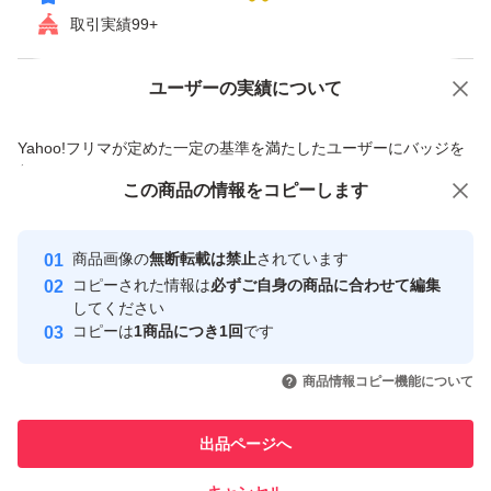
取引実績99+
ユーザーの実績について
価格の相談
商品への質問
商品への質問からの値下げ交渉、不適切なカテゴリ変更依頼は禁止です
Yahoo!フリマが定めた一定の基準を満たしたユーザーにバッジを
付与しています
この商品をみている人にオススメ
この商品の情報をコピーします
安心取引出品者
最大10%対象
最大10%対象
最大10%対象
Yahoo!フリマの基準をクリアした安
安心取引出品者
商品画像の
無断転載は禁止
されています
心・安全なユーザーです
コピーされた情報は
必ずご自身の商品に合わせて編集
取引実績
してください
コピーは
1商品につき1回
です
このユーザーはYahoo!フリマの取
取引実績◯+
いいね！
いいね！
33,299
円
50,699
円
42,299
円
引を完了させた実績があります
商品情報コピー機能について
最大10%対象
最大10%対象
最大10%対象
このユーザーは他フリマサービス
他フリマ実績◯+
出品ページへ
での取引実績があります