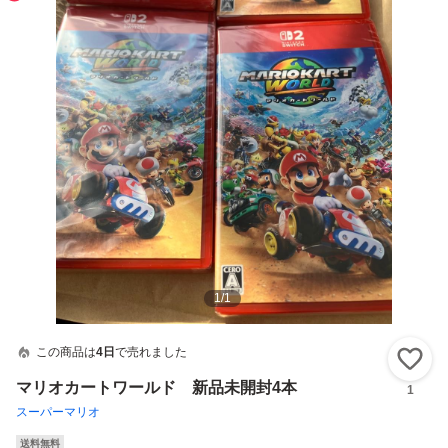
1
/
1
この商品は
4日
で売れました
い
マリオカートワールド 新品未開封4本
1
スーパーマリオ
送料無料