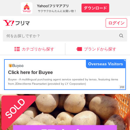
ログイン
カテゴリから探す
ブランドから探す
Overseas Visitors
Click here for Buyee
Buyee - A multilingual purchasing agent service operated by tenso, featuring items
from JDirectItems Fleamarket (provided by LY Corporation)