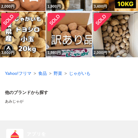
2,000
円
1,900
円
3,400
円
3,600
円
1,980
円
2,000
円
Yahoo!フリマ
食品
野菜
じゃがいも
他のブランドから探す
あみじゃが