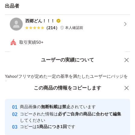
出品者
西郷どん！！！
（
214
）
本人確認前
取引実績50+
ユーザーの実績について
価格の相談
商品への質問
商品への質問からの値下げ交渉、不適切なカテゴリ変更依頼は禁止です
Yahoo!フリマが定めた一定の基準を満たしたユーザーにバッジを
付与しています
この商品をみている人にオススメ
この商品の情報をコピーします
安心取引出品者
最大10%対象
最大10%対象
最大10%対象
Yahoo!フリマの基準をクリアした安
安心取引出品者
商品画像の
無断転載は禁止
されています
心・安全なユーザーです
コピーされた情報は
必ずご自身の商品に合わせて編集
取引実績
してください
コピーは
1商品につき1回
です
このユーザーはYahoo!フリマの取
取引実績◯+