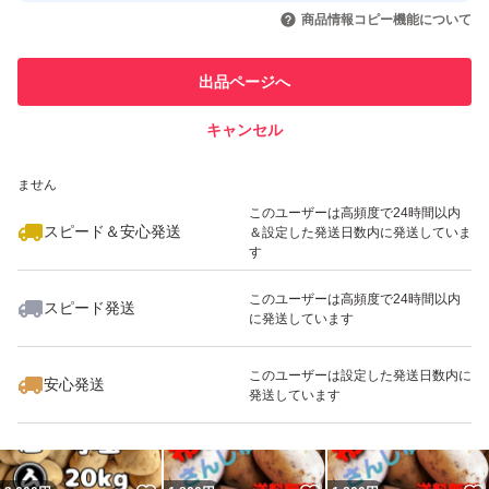
いいね！
いいね！
3,860
円
1,900
円
1,900
円
引を完了させた実績があります
商品情報コピー機能について
最大10%対象
最大10%対象
このユーザーは他フリマサービス
他フリマ実績◯+
出品ページへ
での取引実績があります
キャンセル
スピード&安心発送
いいね！
いいね！
2,000
※このバッジは実績に基づく表示であり、発送を保証しているものではあり
円
2,300
円
4,555
円
ません
最大10%対象
最大10%対象
このユーザーは高頻度で24時間以内
スピード＆安心発送
＆設定した発送日数内に発送していま
す
このユーザーは高頻度で24時間以内
スピード発送
に発送しています
いいね！
いいね！
3,300
円
3,600
円
1,600
円
最大10%対象
最大10%対象
このユーザーは設定した発送日数内に
安心発送
発送しています