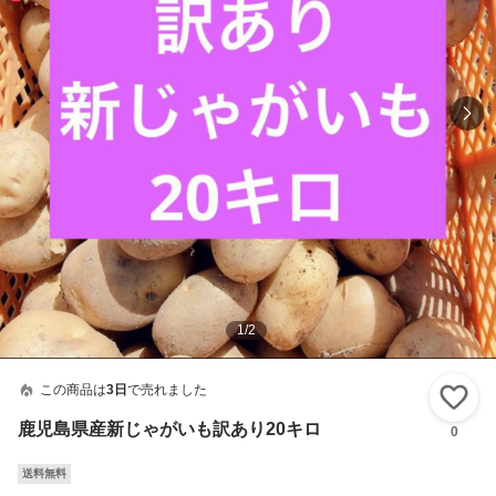
1
/
2
この商品は
3日
で売れました
い
鹿児島県産新じゃがいも訳あり20キロ
0
送料無料