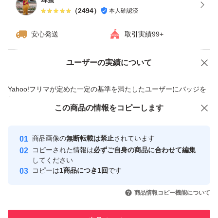
（
2494
）
本人確認済
安心発送
取引実績99+
ユーザーの実績について
価格の相談
商品への質問
商品への質問からの値下げ交渉、不適切なカテゴリ変更依頼は禁止です
Yahoo!フリマが定めた一定の基準を満たしたユーザーにバッジを
付与しています
この商品をみている人にオススメ
この商品の情報をコピーします
安心取引出品者
最大10%対象
最大10%対象
Yahoo!フリマの基準をクリアした安
安心取引出品者
商品画像の
無断転載は禁止
されています
心・安全なユーザーです
コピーされた情報は
必ずご自身の商品に合わせて編集
取引実績
してください
コピーは
1商品につき1回
です
このユーザーはYahoo!フリマの取
取引実績◯+
いいね！
いいね！
1,650
円
1,700
円
1,800
円
引を完了させた実績があります
商品情報コピー機能について
最大10%対象
このユーザーは他フリマサービス
他フリマ実績◯+