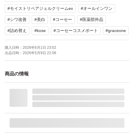
#
モイストリペアジェルクリームex
#
オールインワン
#
シワ改善
#
美白
#
コーセー
#
医薬部外品
#
詰め替え
#
kose
#
コーセーコスメポート
#
graceone
購入日時：
2026年6月1日 23:02
出品日時：
2026年5月9日 22:08
商品の情報