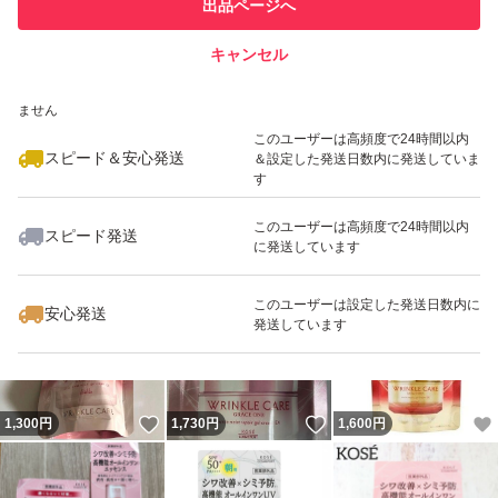
出品ページへ
での取引実績があります
キャンセル
スピード&安心発送
いいね！
いいね！
3,199
※このバッジは実績に基づく表示であり、発送を保証しているものではあり
円
2,000
円
1,680
円
ません
このユーザーは高頻度で24時間以内
スピード＆安心発送
＆設定した発送日数内に発送していま
す
このユーザーは高頻度で24時間以内
スピード発送
に発送しています
いいね！
いいね！
1,800
円
1,590
円
1,730
円
このユーザーは設定した発送日数内に
安心発送
発送しています
いいね！
いいね！
1,300
円
1,730
円
1,600
円