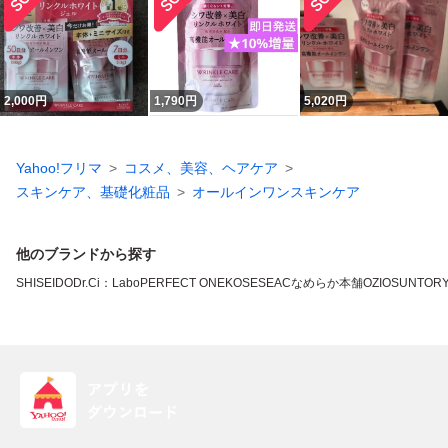
2,000
円
1,790
円
5,020
円
Yahoo!フリマ
コスメ、美容、ヘアケア
スキンケア、基礎化粧品
オールインワンスキンケア
他のブランドから探す
SHISEIDO
Dr.Ci：Labo
PERFECT ONE
KOSE
SEAC
なめらか本舗
OZIO
SUNTOR