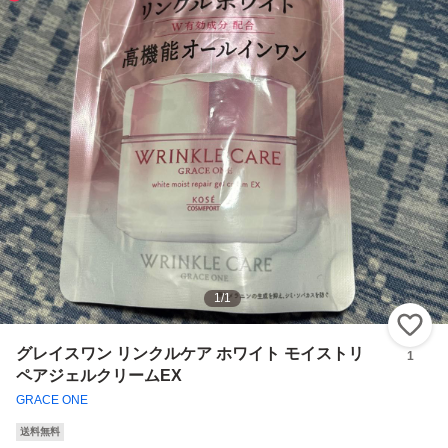
1
/
1
い
グレイスワン リンクルケア ホワイト モイストリ
1
ペアジェルクリームEX
GRACE ONE
送料無料