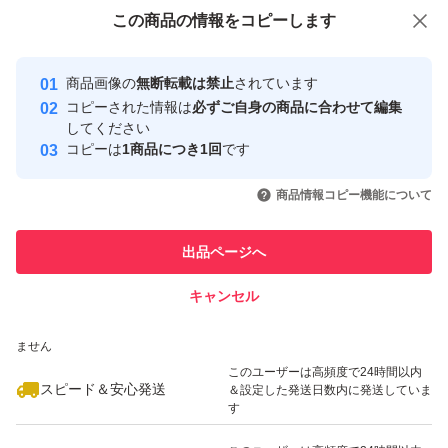
付与しています
この商品をみている人にオススメ
この商品の情報をコピーします
安心取引出品者
最大10%対象
最大10%対象
最大10%対象
Yahoo!フリマの基準をクリアした安
安心取引出品者
商品画像の
無断転載は禁止
されています
心・安全なユーザーです
コピーされた情報は
必ずご自身の商品に合わせて編集
取引実績
してください
コピーは
1商品につき1回
です
このユーザーはYahoo!フリマの取
取引実績◯+
いいね！
いいね！
2,790
円
2,799
円
2,750
円
引を完了させた実績があります
商品情報コピー機能について
最大10%対象
最大10%対象
このユーザーは他フリマサービス
他フリマ実績◯+
出品ページへ
での取引実績があります
キャンセル
スピード&安心発送
いいね！
いいね！
2,809
※このバッジは実績に基づく表示であり、発送を保証しているものではあり
円
1,499
円
1,598
円
ません
最大10%対象
最大10%対象
このユーザーは高頻度で24時間以内
スピード＆安心発送
＆設定した発送日数内に発送していま
す