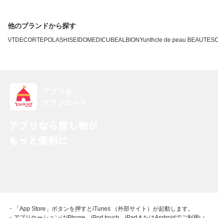
他のブランドから探す
VT
DECORTE
POLA
SHISEIDO
MEDICUBE
ALBION
Yunth
cle de peau BEAUTE
SO
・「App Store」ボタンを押すとiTunes （外部サイト）が起動します。
・アプリケーションはiPhone、iPod touch、iPadまたはAndroidでご利用い