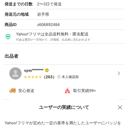
発送までの日数
2〜3日で発送
発送元の地域
岩手県
商品ID
z606892484
Yahoo!フリマは全品送料無料・匿名配送
代金は運営が一旦預かり、評価後、出品者に支払われます
出品者
spw********
（
263
）
本人確認前
安心発送
取引実績99+
ユーザーの実績について
価格の相談
商品への質問
商品への質問からの値下げ交渉、不適切なカテゴリ変更依頼は禁止です
Yahoo!フリマが定めた一定の基準を満たしたユーザーにバッジを