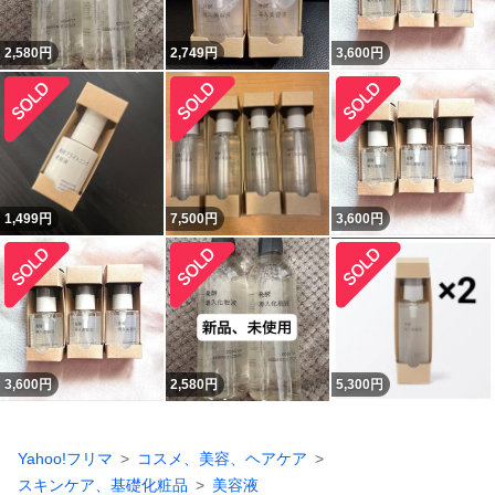
2,580
円
2,749
円
3,600
円
1,499
円
7,500
円
3,600
円
3,600
円
2,580
円
5,300
円
Yahoo!フリマ
コスメ、美容、ヘアケア
スキンケア、基礎化粧品
美容液