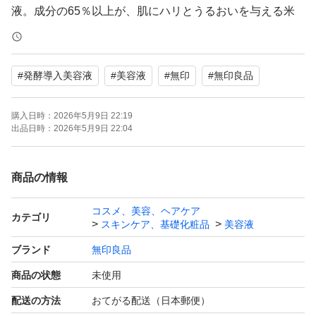
液。成分の65％以上が、肌にハリとうるおいを与える米
ぬか発酵液です。化粧水の前に使用し、保湿成分が角質層
まで浸透しやすいなめらかな肌に整えます。無香料/無着
#
発酵導入美容液
#
美容液
#
無印
#
無印良品
色/無鉱物油/弱酸性/パラベンフリー/アルコールフリー/フ
ェノキシエタノールフリー/アレルギーテスト済み(すべて
購入日時：
2026年5月9日 22:19
の方にアレルギーが起きないわけではありません)/スティ
出品日時：
2026年5月9日 22:04
ンギングテスト済み（すべての方にアレルギーや皮ふ刺激
が起きないわけではありません)*天然成分を化学的に反応
商品の情報
させた成分を含みます
コスメ、美容、ヘアケア
カテゴリ
スキンケア、基礎化粧品
美容液
ブランド
無印良品
商品の状態
未使用
配送の方法
おてがる配送（日本郵便）