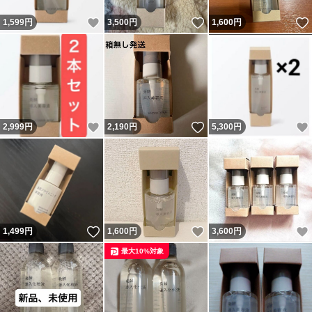
いいね！
いいね！
1,599
円
3,500
円
1,600
円
いいね！
いいね！
2,999
円
2,190
円
5,300
円
いいね！
いいね！
1,499
円
1,600
円
3,600
円
最大10%対象