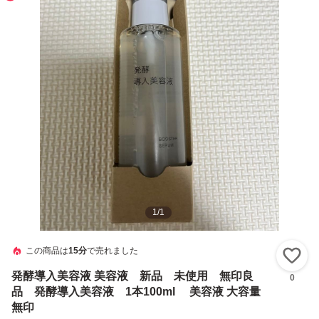
1
/
1
この商品は
15分
で売れました
い
発酵導入美容液 美容液 新品 未使用 無印良
0
品 発酵導入美容液 1本100ml 美容液 大容量
無印