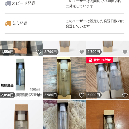
このユーザーは高頻度で24時間以内
スピード発送
に発送しています
いいね！
いいね！
2,850
円
1,550
円
3,100
円
最大10%対象
最大10%対象
最大10%対象
このユーザーは設定した発送日数内に
安心発送
発送しています
いいね！
いいね！
1,550
円
2,790
円
2,790
円
最大10%対象
いいね！
いいね！
2,850
円
2,980
円
6,000
円