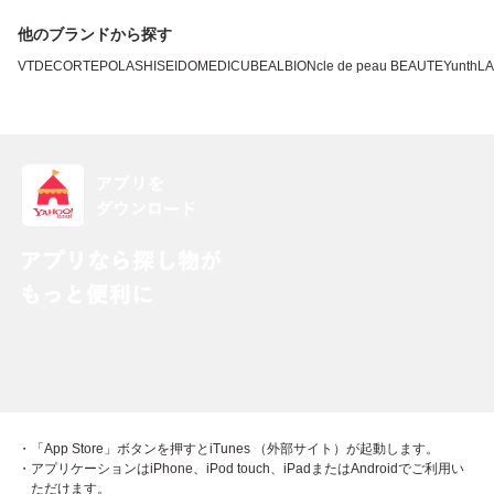
他のブランドから探す
VT
DECORTE
POLA
SHISEIDO
MEDICUBE
ALBION
cle de peau BEAUTE
Yunth
L
・「App Store」ボタンを押すとiTunes （外部サイト）が起動します。
・アプリケーションはiPhone、iPod touch、iPadまたはAndroidでご利用い
ただけます。