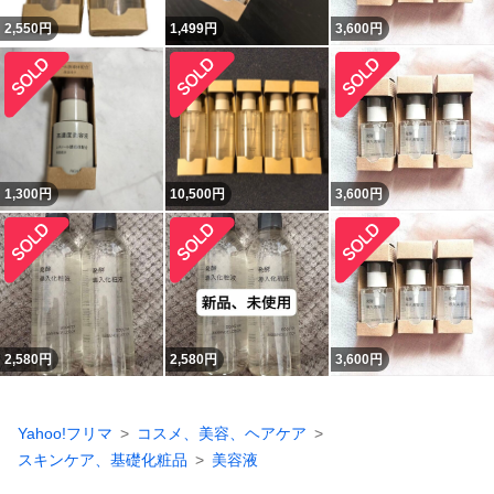
2,550
円
1,499
円
3,600
円
1,300
円
10,500
円
3,600
円
2,580
円
2,580
円
3,600
円
Yahoo!フリマ
コスメ、美容、ヘアケア
スキンケア、基礎化粧品
美容液