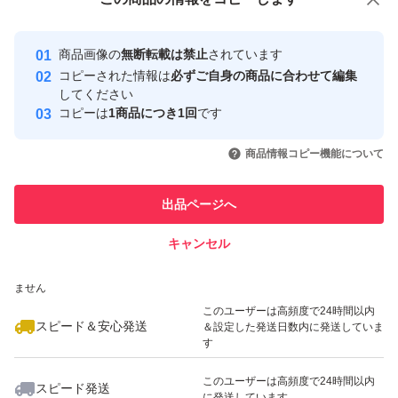
安心取引出品者
最大10%対象
最大10%対象
Yahoo!フリマの基準をクリアした安
安心取引出品者
商品画像の
無断転載は禁止
されています
心・安全なユーザーです
コピーされた情報は
必ずご自身の商品に合わせて編集
取引実績
してください
コピーは
1商品につき1回
です
このユーザーはYahoo!フリマの取
取引実績◯+
いいね！
いいね！
2,790
円
1,598
円
1,499
円
引を完了させた実績があります
商品情報コピー機能について
最大10%対象
最大10%対象
このユーザーは他フリマサービス
他フリマ実績◯+
出品ページへ
での取引実績があります
キャンセル
スピード&安心発送
いいね！
いいね！
3,100
※このバッジは実績に基づく表示であり、発送を保証しているものではあり
円
2,580
円
2,850
円
ません
このユーザーは高頻度で24時間以内
スピード＆安心発送
＆設定した発送日数内に発送していま
す
このユーザーは高頻度で24時間以内
スピード発送
に発送しています