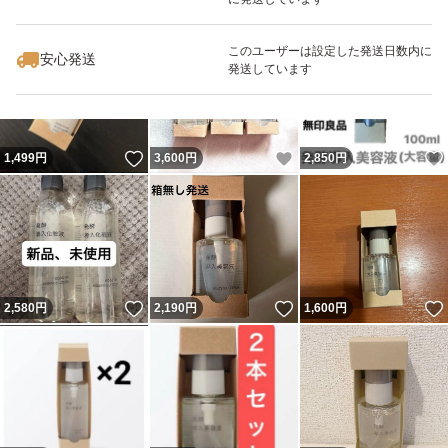
いいね！
いいね！
2,980
円
1,599
円
3,500
円
最大10%対象
最大10%対象
このユーザーは設定した発送日数内に
安心発送
発送しています
いいね！
いいね！
1,499
円
3,600
円
2,850
円
いいね！
いいね！
2,580
円
2,190
円
1,600
円