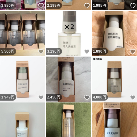
いいね！
いいね！
3,880
円
2,199
円
1,995
円
いいね！
いいね！
5,500
円
3,190
円
1,890
円
いいね！
いいね！
1,949
円
2,450
円
4,000
円