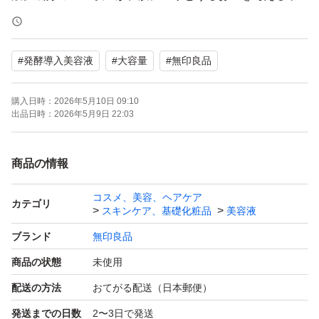
ぬか発酵液です。化粧水の前に使用し、保湿成分が角質層
まで浸透しやすいなめらかな肌に整えます。無香料/無着
#
発酵導入美容液
#
大容量
#
無印良品
色/無鉱物油/弱酸性/パラベンフリー/アルコールフリー/フ
ェノキシエタノールフリー/アレルギーテスト済み(すべて
購入日時：
2026年5月10日 09:10
の方にアレルギーが起きないわけではありません)/スティ
出品日時：
2026年5月9日 22:03
ンギングテスト済み（すべての方にアレルギーや皮ふ刺激
が起きないわけではありません)*天然成分を化学的に反応
商品の情報
させた成分を含みます
コスメ、美容、ヘアケア
カテゴリ
スキンケア、基礎化粧品
美容液
ブランド
無印良品
商品の状態
未使用
配送の方法
おてがる配送（日本郵便）
発送までの日数
2〜3日で発送