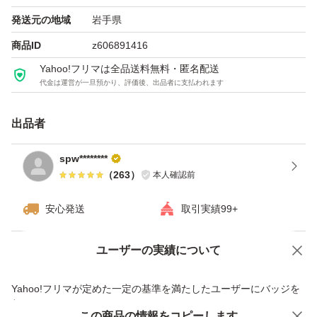
発送元の地域
岩手県
商品ID
z606891416
Yahoo!フリマは全品送料無料・匿名配送
代金は運営が一旦預かり、評価後、出品者に支払われます
出品者
spw********
（
263
）
本人確認前
安心発送
取引実績99+
ユーザーの実績について
価格の相談
商品への質問
商品への質問からの値下げ交渉、不適切なカテゴリ変更依頼は禁止です
Yahoo!フリマが定めた一定の基準を満たしたユーザーにバッジを
付与しています
この商品をみている人にオススメ
この商品の情報をコピーします