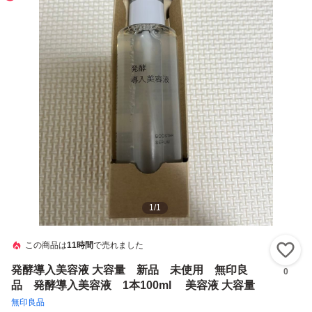
1
/
1
この商品は
11時間
で売れました
い
発酵導入美容液 大容量 新品 未使用 無印良
0
品 発酵導入美容液 1本100ml 美容液 大容量
無印良品