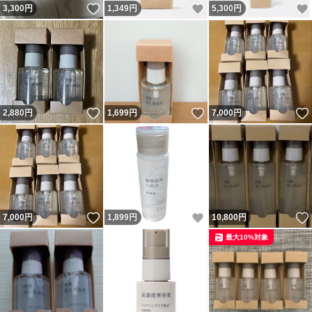
いいね！
いいね！
3,300
円
1,349
円
5,300
円
いいね！
いいね！
2,880
円
1,699
円
7,000
円
いいね！
いいね！
7,000
円
1,899
円
10,800
円
最大10%対象