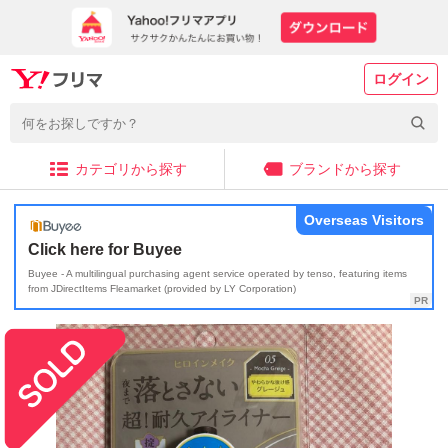
ログイン
カテゴリから探す
ブランドから探す
Overseas Visitors
Click here for Buyee
Buyee - A multilingual purchasing agent service operated by tenso, featuring items
from JDirectItems Fleamarket (provided by LY Corporation)