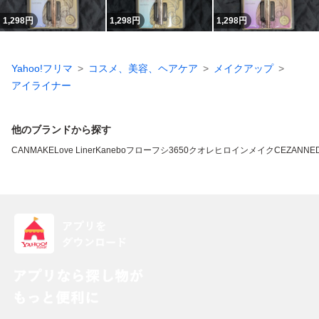
1,298
円
1,298
円
1,298
円
Yahoo!フリマ
コスメ、美容、ヘアケア
メイクアップ
アイライナー
他のブランドから探す
CANMAKE
Love Liner
Kanebo
フローフシ
3650
クオレ
ヒロインメイク
CEZANNE