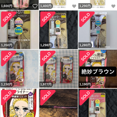
いいね！
いいね！
1,600
円
1,400
円
1,290
円
1,350
円
1,298
円
1,280
円
1,150
円
1,977
円
1,190
円