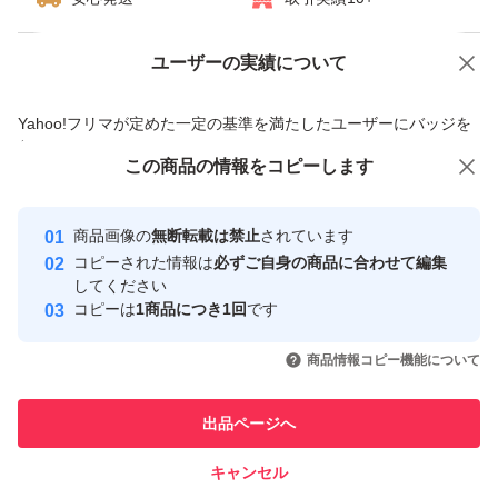
ユーザーの実績について
価格の相談
商品への質問
商品への質問からの値下げ交渉、不適切なカテゴリ変更依頼は禁止です
Yahoo!フリマが定めた一定の基準を満たしたユーザーにバッジを
付与しています
この商品をみている人にオススメ
この商品の情報をコピーします
安心取引出品者
最大10%対象
最大10%対象
Yahoo!フリマの基準をクリアした安
安心取引出品者
商品画像の
無断転載は禁止
されています
心・安全なユーザーです
コピーされた情報は
必ずご自身の商品に合わせて編集
取引実績
してください
コピーは
1商品につき1回
です
このユーザーはYahoo!フリマの取
取引実績◯+
いいね！
いいね！
1,977
円
1,298
円
1,298
円
引を完了させた実績があります
商品情報コピー機能について
最大10%対象
このユーザーは他フリマサービス
他フリマ実績◯+
出品ページへ
での取引実績があります
キャンセル
スピード&安心発送