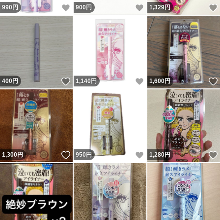
いいね！
いいね！
990
円
900
円
1,329
円
いいね！
いいね！
400
円
1,140
円
1,600
円
いいね！
いいね！
1,300
円
950
円
1,280
円