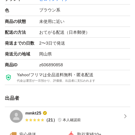
ブラウン系
色
商品の状態
未使用に近い
配送の方法
おてがる配送（日本郵便）
発送までの日数
2〜3日で発送
発送元の地域
岡山県
商品ID
z606890858
Yahoo!フリマは全品送料無料・匿名配送
代金は運営が一旦預かり、評価後、出品者に支払われます
出品者
mmkt25
（
21
）
本人確認前
安心発送
取引実績10+