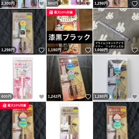
いいね！
いいね！
2,300
円
980
円
1,298
円
最大10%対象
いいね！
いいね！
1,298
円
1,190
円
1,000
円
いいね！
いいね！
600
円
1,242
円
1,280
円
最大10%対象