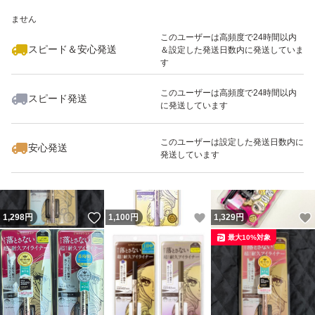
いいね！
いいね！
1,298
※このバッジは実績に基づく表示であり、発送を保証しているものではあり
円
606
円
1,298
円
ません
最大10%対象
最大10%対象
このユーザーは高頻度で24時間以内
スピード＆安心発送
＆設定した発送日数内に発送していま
す
このユーザーは高頻度で24時間以内
スピード発送
に発送しています
いいね！
いいね！
1,190
円
1,298
円
1,298
円
最大10%対象
最大10%対象
このユーザーは設定した発送日数内に
安心発送
発送しています
いいね！
いいね！
1,298
円
1,100
円
1,329
円
最大10%対象