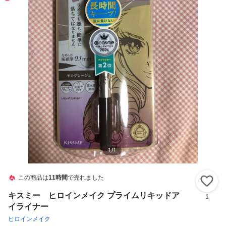
1
/
1
この商品は
11時間
で売れました
い
キスミー ヒロインメイク プライムリキッドア
1
イライナー
ヒロインメイク