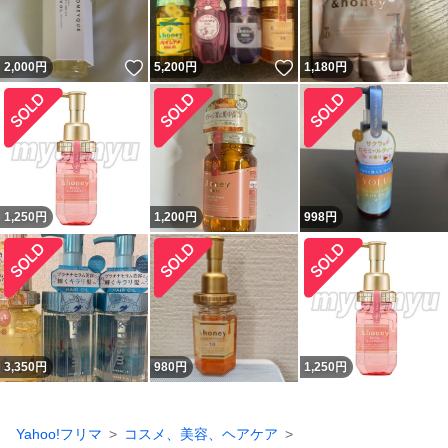
いいね！
いいね！
2,000
円
5,200
円
1,180
円
1,250
円
1,200
円
998
円
3,350
円
980
円
1,250
円
Yahoo!フリマ
コスメ、美容、ヘアケア