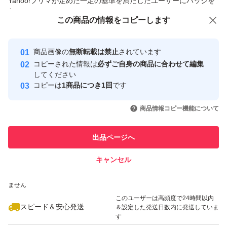
Yahoo!フリマが定めた一定の基準を満たしたユーザーにバッジを
付与しています
この商品をみている人にオススメ
この商品の情報をコピーします
安心取引出品者
Yahoo!フリマの基準をクリアした安
安心取引出品者
商品画像の
無断転載は禁止
されています
心・安全なユーザーです
コピーされた情報は
必ずご自身の商品に合わせて編集
取引実績
してください
コピーは
1商品につき1回
です
このユーザーはYahoo!フリマの取
取引実績◯+
いいね！
いいね！
1,250
円
1,200
円
1,250
円
引を完了させた実績があります
商品情報コピー機能について
最大10%対象
このユーザーは他フリマサービス
他フリマ実績◯+
出品ページへ
での取引実績があります
キャンセル
スピード&安心発送
いいね！
いいね！
2,250
※このバッジは実績に基づく表示であり、発送を保証しているものではあり
円
1,000
円
999
円
ません
このユーザーは高頻度で24時間以内
スピード＆安心発送
＆設定した発送日数内に発送していま
す