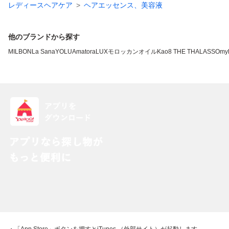
レディースヘアケア
ヘアエッセンス、美容液
他のブランドから探す
MILBON
La Sana
YOLU
Amatora
LUX
モロッカンオイル
Kao
8 THE THALASSO
my