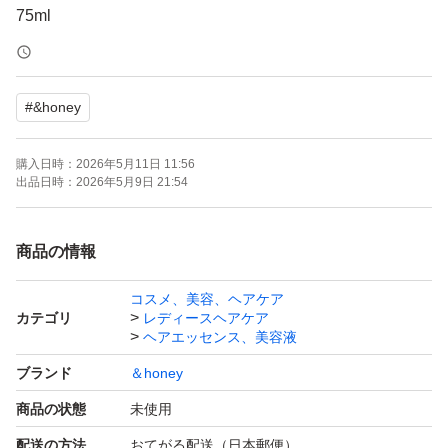
75ml
■値下げ不可。
#
&honey
値下げの相談は、ブロックします。
購入日時：
2026年5月11日 11:56
■細かいことが気になる方は、購入をお控え下さい。
出品日時：
2026年5月9日 21:54
■気泡緩衝材に包んでの発送予定は、ありません。
商品の情報
コスメ、美容、ヘアケア
■間違って購入した等のキャンセルは受けておりません。
カテゴリ
レディースヘアケア
ヘアエッセンス、美容液
未使用 ＆honey アンドハニー ハチミツ美容ヘアオイ
ブランド
＆honey
ル メルティ モイストリペア ヘアオイル3.0 うねり
商品の状態
未使用
配送の方法
おてがる配送（日本郵便）