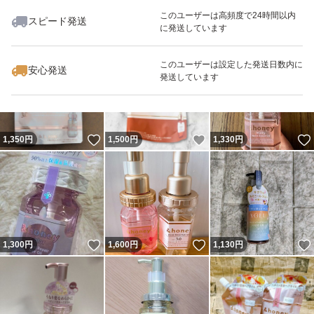
このユーザーは高頻度で24時間以内
スピード発送
に発送しています
いいね！
いいね！
999
円
1,130
円
1,280
円
このユーザーは設定した発送日数内に
安心発送
発送しています
いいね！
いいね！
1,350
円
1,500
円
1,330
円
いいね！
いいね！
1,300
円
1,600
円
1,130
円