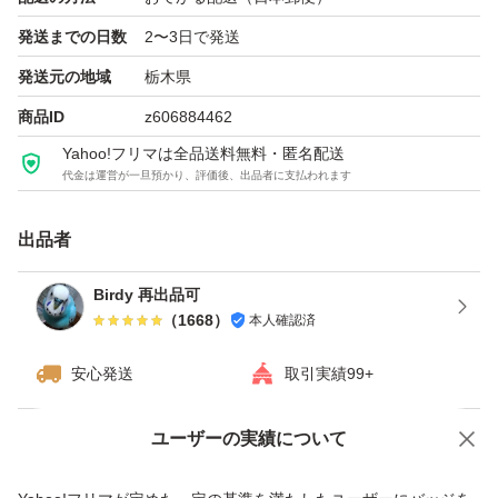
発送までの日数
2〜3日で発送
発送元の地域
栃木県
商品ID
z606884462
Yahoo!フリマは全品送料無料・匿名配送
代金は運営が一旦預かり、評価後、出品者に支払われます
出品者
Birdy 再出品可
（
1668
）
本人確認済
安心発送
取引実績99+
ユーザーの実績について
価格の相談
商品への質問
商品への質問からの値下げ交渉、不適切なカテゴリ変更依頼は禁止です