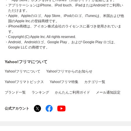
・「App Store」ボタンを押すとiTunes （外部サイト）が起動します。
・アプリケーションはiPhone、iPod touch、iPadまたはAndroidでご利用い
ただけます。
・Apple、Appleのロゴ、App Store、iPodのロゴ、iTunesは、米国および他
国のApple Inc.の登録商標です。
・iPhone商標は、アイホン株式会社のライセンスに基づき使用されていま
す。
・Copyright (C) Apple Inc. All rights reserved.
・Android、Androidロゴ、Google Play 、および Google Play ロゴは、
Google LLC の商標です。
Yahoo!フリマについて
Yahoo!フリマについて
Yahoo!フリマからのお知らせ
Yahoo!フリマトピックス
Yahoo!フリマ特集
カテゴリ一覧
ブランド一覧
ランキング
かんたんご利用ガイド
メール通知設定
公式アカウント