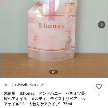
1
/
4
この商品は
2日
で売れました
い
未使用 ＆honey アンドハニー ハチミツ美
1
容ヘアオイル メルティ モイストリペア ヘ
アオイル3.0 うねりケアタイプ 75ml