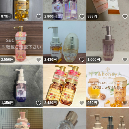
いいね！
いいね！
879
円
2,800
円
888
円
いいね！
いいね！
2,550
円
2,430
円
1,000
円
いいね！
いいね！
1,350
円
2,480
円
950
円