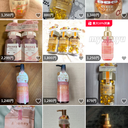
いいね！
いいね！
1,350
円
880
円
1,340
円
最大10%対象
いいね！
いいね！
2,299
円
1,800
円
1,250
円
いいね！
いいね！
1,240
円
1,280
円
879
円