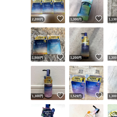
他フ
いいね！
いいね
2,200
円
1,300
円
1,130
スピード
※このバッ
スピ
いいね！
いいね
1,500
円
1,200
円
1,300
スピ
安心
いいね！
いいね
1,300
円
1,529
円
1,300