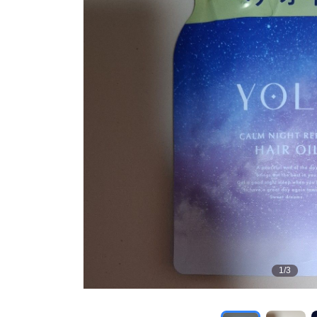
1
/
3