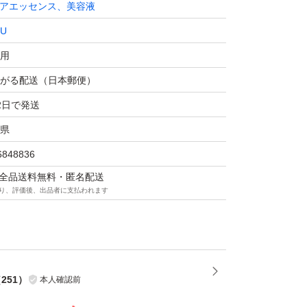
アエッセンス、美容液
LU
用
がる配送（日本郵便）
2日で発送
県
6848836
マは全品送料無料・匿名配送
り、評価後、出品者に支払われます
（
251
）
本人確認前