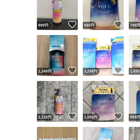
いいね！
いいね
999
円
980
円
799
いいね！
いいね
1,240
円
3,299
円
1,450
Yaho
安心取引
安心
いいね！
いいね
1,130
円
1,000
円
999
取引実績
取引