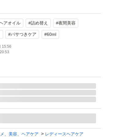
ペアヘアオイル 詰替/60ml
ヘアオイル
#
詰め替え
#
夜間美容
ア
#
パサつきケア
#
60ml
15:56
20:53
メ、美容、ヘアケア
レディースヘアケア