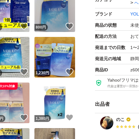
ヘ
ブランド
YO
商品の状態
未使
！
いいね！
いいね！
円
800
円
配送の方法
おて
発送までの日数
1〜
発送元の地域
静岡
商品ID
z60
！
いいね！
いいね！
円
1,230
円
Yahoo!フリ
大10%対象
代金は運営が一旦預か
出品者
！
いいね！
いいね！
円
1,380
円
のこ