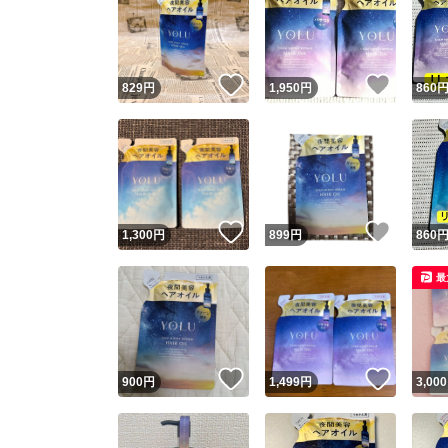
いいね！
いいね
829
円
1,950
円
860
いいね！
いいね
1,300
円
899
円
860
最
いいね！
いいね
900
円
1,499
円
3,000