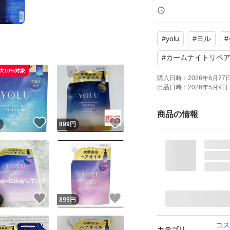
ヨル カームナイトリ
ブランド：YOLU
#
yolu
#
ヨル
#
#
カームナイトリペ
大10%対象
購入日時：
2026年6月27日 
出品日時：
2026年5月9日 
商品の情報
！
いいね！
いいね！
円
899
円
！
いいね！
いいね！
円
899
円
コス
カテゴリ