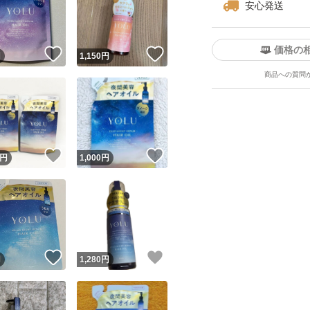
安心発送
価格の
！
いいね！
いいね！
円
1,150
円
商品への質問
ユーザーの実績について
！
いいね！
いいね！
円
1,000
円
o!フリマが定めた一定の基準を満たしたユーザーにバッジを付与しています
出品者
この商品の情報をコピーします
取引出品者
Yahoo!フリマの基準をクリアした安心・安全なユーザーです
！
いいね！
いいね！
商品画像の
無断転載は禁止
されています
円
1,280
円
コピーされた情報は
必ずご自身の商品に合わせて編集
してください
コピーは
1商品につき1回
です
実績◯+
このユーザーはYahoo!フリマの取引を完了させた実績があり