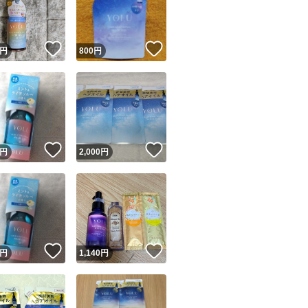
商品情報コピー機
リマ実績◯+
このユーザーは他フリマサービスでの取引実績があります
！
いいね！
いいね！
円
800
円
出品ページへ
&安心発送
キャンセル
ジは実績に基づく表示であり、発送を保証しているものではありません
このユーザーは高頻度で24時間以内＆設定した発送日数内に
ード＆安心発送
ます
！
いいね！
いいね！
円
2,000
円
ード発送
このユーザーは高頻度で24時間以内に発送しています
発送
このユーザーは設定した発送日数内に発送しています
！
いいね！
いいね！
円
1,140
円