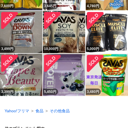
7,600
円
3,645
円
4,780
円
3,499
円
10,000
円
5,000
円
3,399
円
5,450
円
3,480
円
Yahoo!フリマ
食品
その他食品