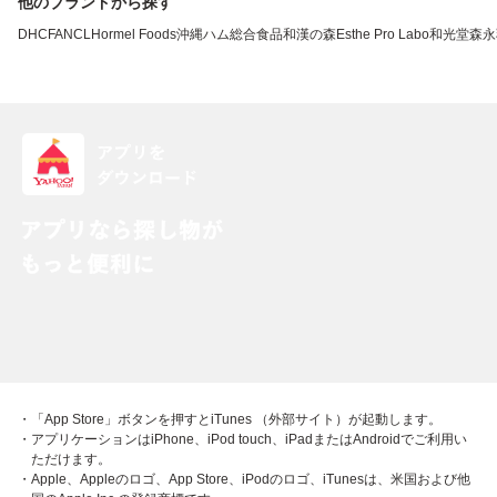
他のブランドから探す
DHC
FANCL
Hormel Foods
沖縄ハム総合食品
和漢の森
Esthe Pro Labo
和光堂
森永
・「App Store」ボタンを押すとiTunes （外部サイト）が起動します。
・アプリケーションはiPhone、iPod touch、iPadまたはAndroidでご利用い
ただけます。
・Apple、Appleのロゴ、App Store、iPodのロゴ、iTunesは、米国および他