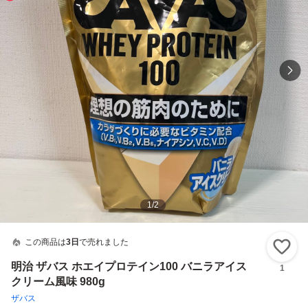
1
/
2
この商品は
3日
で売れました
い
明治 ザバス ホエイプロテイン100 バニラアイス
1
クリーム風味 980g
ザバス