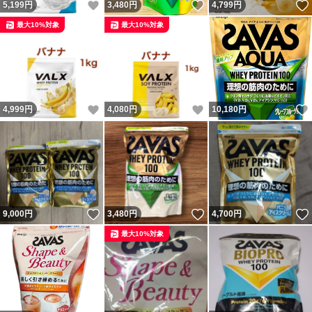
いいね！
いいね！
5,199
円
3,480
円
4,799
円
最大10%対象
最大10%対象
いいね！
いいね！
4,999
円
4,080
円
10,180
円
いいね！
いいね！
9,000
円
3,480
円
4,700
円
最大10%対象