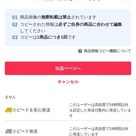
安心取引出品者
Yahoo!フリマの基準をクリアした安
安心取引出品者
商品画像の
無断転載は禁止
されています
心・安全なユーザーです
コピーされた情報は
必ずご自身の商品に合わせて編集
取引実績
してください
コピーは
1商品につき1回
です
このユーザーはYahoo!フリマの取
取引実績◯+
いいね！
いいね！
4,200
円
4,800
円
3,650
円
引を完了させた実績があります
商品情報コピー機能について
最大10%対象
このユーザーは他フリマサービス
他フリマ実績◯+
出品ページへ
での取引実績があります
キャンセル
スピード&安心発送
いいね！
いいね！
3,650
※このバッジは実績に基づく表示であり、発送を保証しているものではあり
円
4,980
円
3,650
円
ません
最大10%対象
このユーザーは高頻度で24時間以内
スピード＆安心発送
＆設定した発送日数内に発送していま
す
このユーザーは高頻度で24時間以内
スピード発送
に発送しています