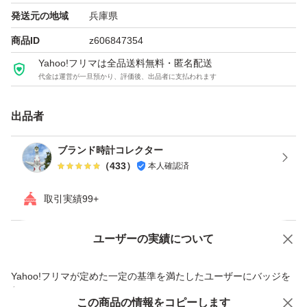
発送元の地域
兵庫県
商品ID
z606847354
Yahoo!フリマは全品送料無料・匿名配送
代金は運営が一旦預かり、評価後、出品者に支払われます
出品者
ブランド時計コレクター
（
433
）
本人確認済
取引実績99+
ユーザーの実績について
価格の相談
商品への質問
商品への質問からの値下げ交渉、不適切なカテゴリ変更依頼は禁止です
Yahoo!フリマが定めた一定の基準を満たしたユーザーにバッジを
付与しています
この商品をみている人にオススメ
この商品の情報をコピーします