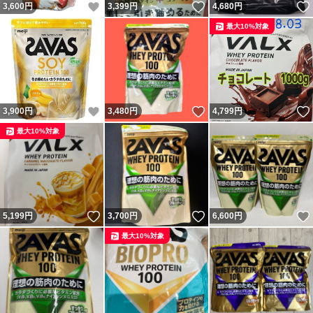
いいね！
いいね！
3,600
円
3,399
円
4,680
円
最大10%対象
いいね！
いいね！
3,900
円
3,480
円
4,799
円
最大10%対象
いいね！
いいね！
5,199
円
3,700
円
6,600
円
最大10%対象