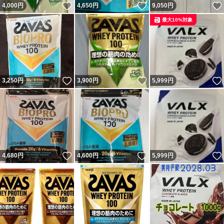
いいね！
いいね！
4,000
円
4,650
円
9,050
円
最大10%対象
いいね！
いいね！
3,250
円
3,900
円
5,999
円
いいね！
いいね！
4,680
円
4,600
円
5,999
円