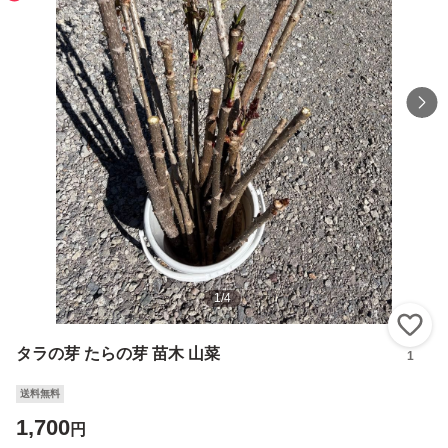
1
/
4
い
タラの芽 たらの芽 苗木 山菜
1
送料無料
1,700
円