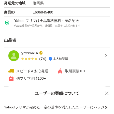
発送元の地域
群馬県
商品ID
z606845480
Yahoo!フリマは全品送料無料・匿名配送
代金は運営が一旦預かり、評価後、出品者に支払われます
出品者
ymtk6616
（
74
）
本人確認済
スピード＆安心発送
取引実績10+
他フリマ実績
100+
ユーザーの実績について
価格の相談
商品への質問
商品への質問からの値下げ交渉、不適切なカテゴリ変更依頼は禁止です
Yahoo!フリマが定めた一定の基準を満たしたユーザーにバッジを
付与しています