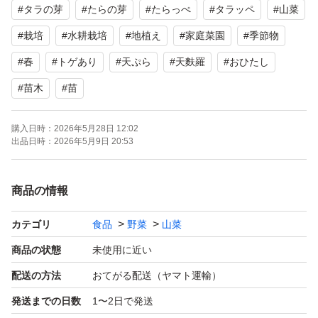
#
タラの芽
#
たらの芽
#
たらっぺ
#
タラッペ
#
山菜
最近荷物の検品が厳しく箱が膨らんでいたり、箱が少しで
#
栽培
#
水耕栽培
#
地植え
#
家庭菜園
#
季節物
も変形していると受け入れて貰えません。
#
春
#
トゲあり
#
天ぷら
#
天麩羅
#
おひたし
木の形によっては隙間が出来てしまう事が有ります。
#
苗木
#
苗
ご理解の上ご検討よろしくお願いします。
購入日時：
2026年5月28日 12:02
出品日時：
2026年5月9日 20:53
商品の情報
カテゴリ
食品
野菜
山菜
商品の状態
未使用に近い
配送の方法
おてがる配送（ヤマト運輸）
発送までの日数
1〜2日で発送