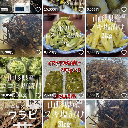
いいね！
いいね！
999
円
15,000
円
6,500
円
いいね！
いいね！
1,200
円
8,120
円
4,060
円
いいね！
いいね！
10,050
円
2,600
円
1,550
円