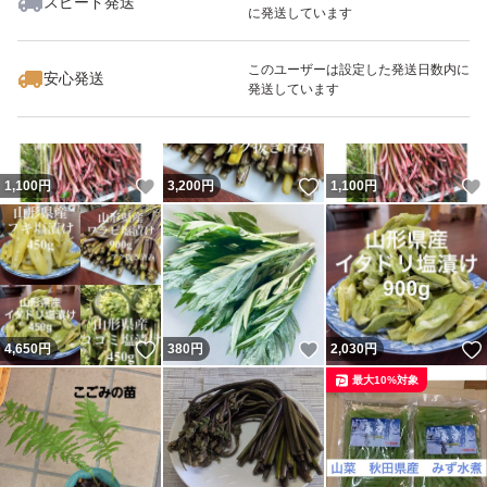
スピード発送
に発送しています
いいね！
いいね！
1,100
円
3,200
円
1,250
円
このユーザーは設定した発送日数内に
安心発送
発送しています
いいね！
いいね！
1,100
円
3,200
円
1,100
円
いいね！
いいね！
4,650
円
380
円
2,030
円
最大10%対象