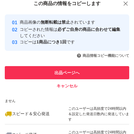
この商品をみている人にオススメ
この商品の情報をコピーします
安心取引出品者
最大10%対象
Yahoo!フリマの基準をクリアした安
安心取引出品者
商品画像の
無断転載は禁止
されています
心・安全なユーザーです
コピーされた情報は
必ずご自身の商品に合わせて編集
取引実績
してください
コピーは
1商品につき1回
です
このユーザーはYahoo!フリマの取
取引実績◯+
いいね！
いいね！
1,020
円
1,100
円
1,800
円
引を完了させた実績があります
商品情報コピー機能について
このユーザーは他フリマサービス
他フリマ実績◯+
出品ページへ
での取引実績があります
キャンセル
スピード&安心発送
いいね！
いいね！
1,400
※このバッジは実績に基づく表示であり、発送を保証しているものではあり
円
1,100
円
700
円
ません
このユーザーは高頻度で24時間以内
スピード＆安心発送
＆設定した発送日数内に発送していま
す
このユーザーは高頻度で24時間以内