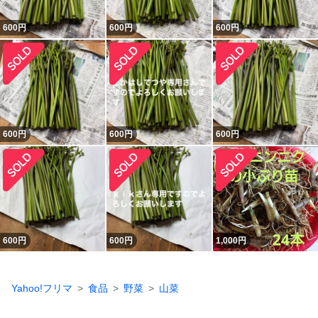
600
円
600
円
600
円
600
円
600
円
600
円
600
円
600
円
1,000
円
Yahoo!フリマ
食品
野菜
山菜