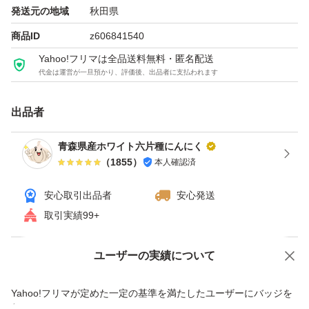
発送元の地域
秋田県
☆味に関するクレームは一切お応えできません。
商品ID
z606841540
ご購入者様、一人一人の調理方法、調理技術、味覚、好み
Yahoo!フリマは全品送料無料・匿名配送
も異なりますので完全にお応えする事は不可能です。
代金は運営が一旦預かり、評価後、出品者に支払われます
☆またにんにくら生物のため返品はお断りさせていただい
ております。
出品者
青森県産ホワイト六片種にんにく
上記ご理解いただけない方はご遠慮ください。
（
1855
）
本人確認済
安心取引出品者
安心発送
取引実績99+
ユーザーの実績について
価格の相談
商品への質問
商品への質問からの値下げ交渉、不適切なカテゴリ変更依頼は禁止です
Yahoo!フリマが定めた一定の基準を満たしたユーザーにバッジを
付与しています