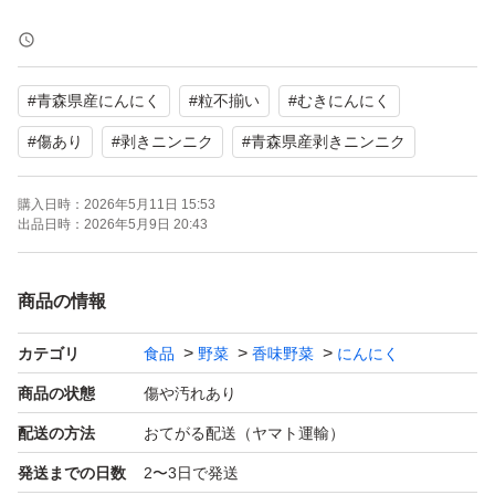
常温で発送させて頂きます。
到着後は必ず冷蔵庫で保存お願いします。
#
青森県産にんにく
#
粒不揃い
#
むきにんにく
バラニンニクの皮を剥き、粒のままチャック付きビニール
#
傷あり
#
剥きニンニク
#
青森県産剥きニンニク
袋に入れ、冷凍庫で保存して頂くと、長く保存できます
購入日時：
2026年5月11日 15:53
し、
出品日時：
2026年5月9日 20:43
出してすぐ使えとても便利です！
ペーストにして、チャック付きビニール袋に入れ、
商品の情報
冷凍庫に保存するのもお勧めです。
カテゴリ
食品
野菜
香味野菜
にんにく
☆配送中による多少のイタミなどにご理解いただけない方
商品の状態
傷や汚れあり
☆スムーズなお受け取りが困難な方
配送の方法
おてがる配送（ヤマト運輸）
☆完璧な品物をお求めの方
発送までの日数
2〜3日で発送
☆神経質な方