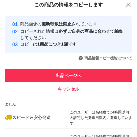
この商品をみている人にオススメ
この商品の情報をコピーします
安心取引出品者
最大10%対象
最大10%対象
Yahoo!フリマの基準をクリアした安
安心取引出品者
商品画像の
無断転載は禁止
されています
心・安全なユーザーです
コピーされた情報は
必ずご自身の商品に合わせて編集
取引実績
してください
コピーは
1商品につき1回
です
このユーザーはYahoo!フリマの取
取引実績◯+
いいね！
いいね！
1,330
円
1,300
円
1,000
円
引を完了させた実績があります
商品情報コピー機能について
このユーザーは他フリマサービス
他フリマ実績◯+
出品ページへ
での取引実績があります
キャンセル
スピード&安心発送
いいね！
いいね！
1,800
※このバッジは実績に基づく表示であり、発送を保証しているものではあり
円
1,600
円
1,099
円
ません
最大10%対象
このユーザーは高頻度で24時間以内
スピード＆安心発送
＆設定した発送日数内に発送していま
す
このユーザーは高頻度で24時間以内