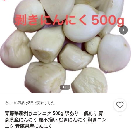
1
/
6
この商品は
2日
で売れました
い
青森県産剥きニンニク 500g 訳あり 傷あり 青
1
森県産にんにく 粒不揃い むきにんにく 剥きニン
ニク 青森県産にんにく