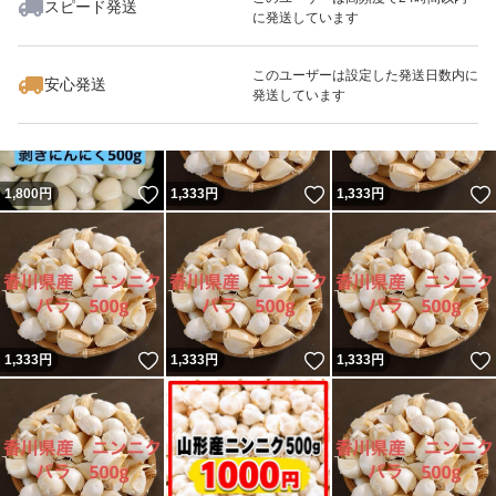
スピード発送
に発送しています
いいね！
いいね！
1,333
円
1,000
円
2,200
円
このユーザーは設定した発送日数内に
安心発送
発送しています
いいね！
いいね！
1,800
円
1,333
円
1,333
円
いいね！
いいね！
1,333
円
1,333
円
1,333
円