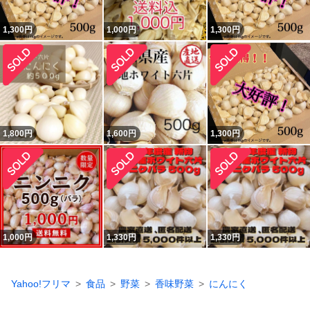
1,300
円
1,000
円
1,300
円
1,800
円
1,600
円
1,300
円
1,000
円
1,330
円
1,330
円
Yahoo!フリマ
食品
野菜
香味野菜
にんにく