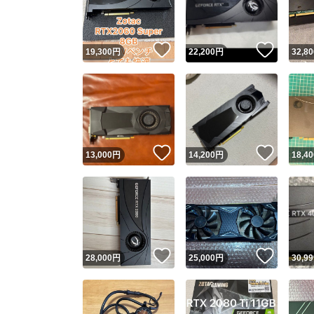
他フ
いいね！
いいね
19,300
円
22,200
円
32,80
スピード
※このバッ
スピ
いいね！
いいね
13,000
円
14,200
円
18,40
スピ
安心
いいね！
いいね
28,000
円
25,000
円
30,99