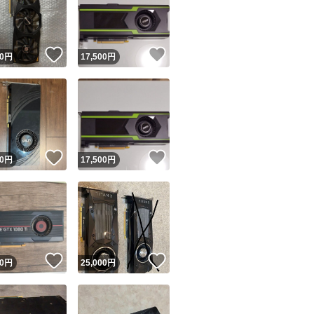
！
いいね！
いいね！
0
円
17,500
円
ユーザーの実績について
！
いいね！
いいね！
0
円
17,500
円
o!フリマが定めた一定の基準を満たしたユーザーにバッジを付与しています
出品者
この商品の情報をコピーします
取引出品者
Yahoo!フリマの基準をクリアした安心・安全なユーザーです
！
いいね！
いいね！
商品画像の
無断転載は禁止
されています
0
円
25,000
円
コピーされた情報は
必ずご自身の商品に合わせて編集
してください
コピーは
1商品につき1回
です
実績◯+
このユーザーはYahoo!フリマの取引を完了させた実績があり