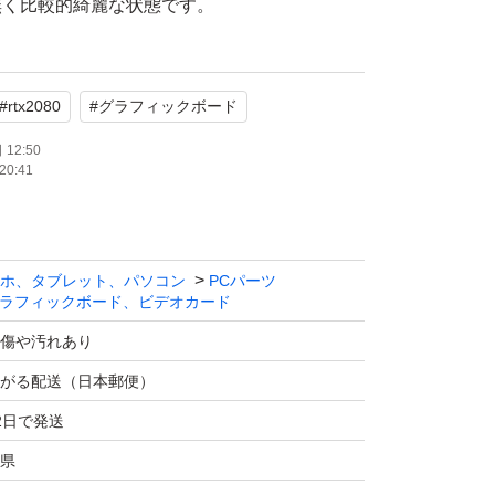
無く比較的綺麗な状態です。
#
rtx2080
#
グラフィックボード
12:50
20:41
ホ、タブレット、パソコン
PCパーツ
ラフィックボード、ビデオカード
傷や汚れあり
がる配送（日本郵便）
2日で発送
県