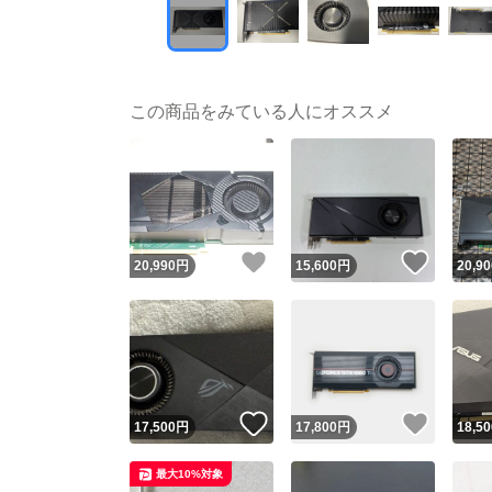
この商品をみている人にオススメ
いいね！
いいね
20,990
円
15,600
円
20,90
いいね！
いいね
17,500
円
17,800
円
18,50
最大10%対象