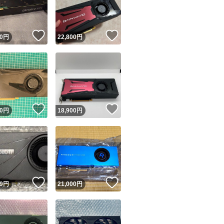
商品情報コピー機
リマ実績◯+
このユーザーは他フリマサービスでの取引実績があります
！
いいね！
いいね！
0
円
22,800
円
出品ページへ
&安心発送
キャンセル
ジは実績に基づく表示であり、発送を保証しているものではありません
このユーザーは高頻度で24時間以内＆設定した発送日数内に
ード＆安心発送
ます
！
いいね！
いいね！
0
円
18,900
円
ード発送
このユーザーは高頻度で24時間以内に発送しています
発送
このユーザーは設定した発送日数内に発送しています
！
いいね！
いいね！
9
円
21,000
円