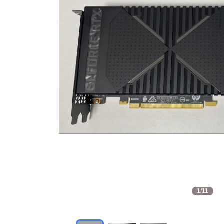
1
/
11