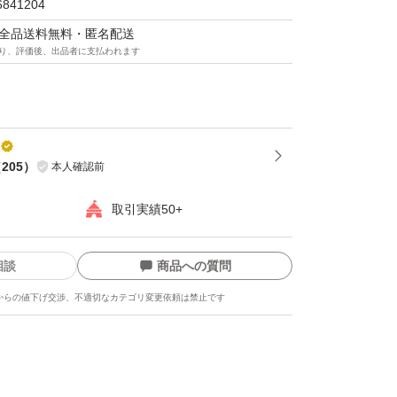
6841204
マは全品送料無料・匿名配送
り、評価後、出品者に支払われます
（
205
）
本人確認前
取引実績50+
相談
商品への質問
からの値下げ交渉、不適切なカテゴリ変更依頼は禁止です