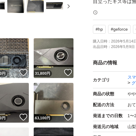
目立ったキズ等は
#
hp
#
geforce
購入日時：
2026年5月14日 
出品日時：
2026年5月9日 
商品の情報
！
いいね！
いいね！
0
円
31,800
円
スマ
カテゴリ
グ
商品の状態
やや
配送の方法
おて
発送までの日数
1〜
！
いいね！
いいね！
0
円
63,100
円
発送元の地域
山梨