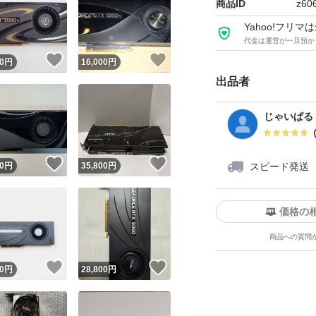
商品ID
z60
Yahoo!フリ
代金は運営が一旦預か
！
いいね！
いいね！
0
円
16,000
円
出品者
じゃいぱる
！
いいね！
いいね！
0
円
35,800
円
スピード発送
価格の
商品への質問
！
いいね！
いいね！
0
円
28,800
円