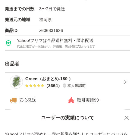
発送までの日数
3〜7日で発送
発送元の地域
福岡県
商品ID
z606831626
Yahoo!フリマは全品送料無料・匿名配送
代金は運営が一旦預かり、評価後、出品者に支払われます
出品者
Green（おまとめ-180 ）
（
3664
）
本人確認前
安心発送
取引実績99+
ユーザーの実績について
価格の相談
商品への質問
商品への質問からの値下げ交渉、不適切なカテゴリ変更依頼は禁止です
Yahoo!フリマが定めた一定の基準を満たしたユーザーにバッジを