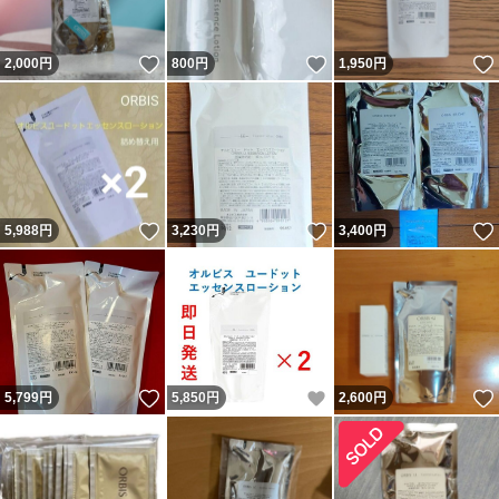
いいね！
いいね！
2,000
円
800
円
1,950
円
いいね！
いいね！
5,988
円
3,230
円
3,400
円
いいね！
いいね！
5,799
円
5,850
円
2,600
円