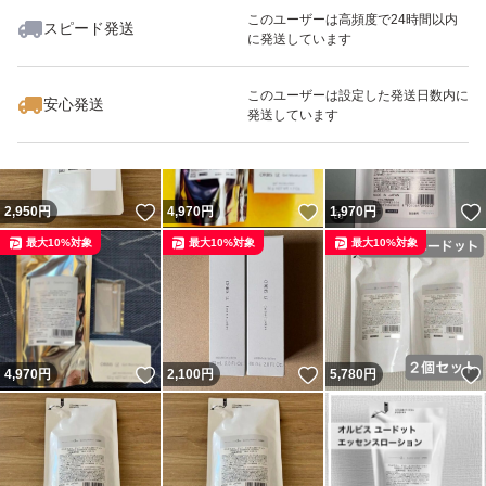
このユーザーは高頻度で24時間以内
スピード発送
に発送しています
いいね！
いいね！
2,420
円
2,419
円
4,900
円
最大10%対象
最大10%対象
最大10%対象
このユーザーは設定した発送日数内に
安心発送
発送しています
いいね！
いいね！
2,950
円
4,970
円
1,970
円
最大10%対象
最大10%対象
最大10%対象
いいね！
いいね！
4,970
円
2,100
円
5,780
円