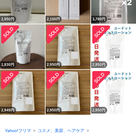
2,950
円
2,100
円
3,780
円
1,930
円
2,950
円
2,950
円
2,949
円
2,950
円
2,950
円
Yahoo!フリマ
コスメ、美容、ヘアケア