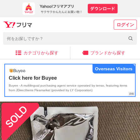
ログイン
カテゴリから探す
ブランドから探す
Overseas Visitors
Click here for Buyee
Buyee - A multilingual purchasing agent service operated by tenso, featuring items
from JDirectItems Fleamarket (provided by LY Corporation)