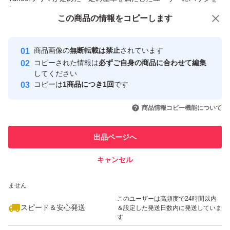
付与しています
この商品をみている人にオススメ
この商品の情報をコピーします
安心取引出品者
最大10%対象
最大10%対象
最大10%対象
Yahoo!フリマの基準をクリアした安
安心取引出品者
商品画像の
無断転載は禁止
されています
心・安全なユーザーです
コピーされた情報は
必ずご自身の商品に合わせて編集
取引実績
してください
コピーは
1商品につき1回
です
このユーザーはYahoo!フリマの取
取引実績◯+
いいね！
いいね！
2,400
円
2,990
円
2,948
円
引を完了させた実績があります
商品情報コピー機能について
このユーザーは他フリマサービス
他フリマ実績◯+
出品ページへ
での取引実績があります
キャンセル
スピード&安心発送
いいね！
いいね！
2,980
※このバッジは実績に基づく表示であり、発送を保証しているものではあり
円
2,420
円
4,699
円
ません
このユーザーは高頻度で24時間以内
スピード＆安心発送
＆設定した発送日数内に発送していま
す