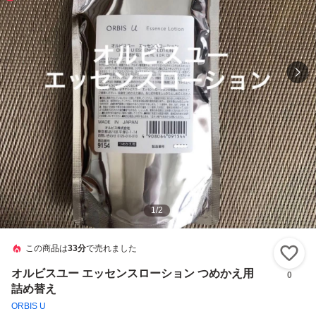
1
/
2
この商品は
33分
で売れました
い
オルビスユー エッセンスローション つめかえ用
0
詰め替え
ORBIS U