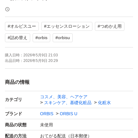
＊出品中の商品を複数ご購入（おまとめ出品）の際、2点
#
オルビスユー
#
エッセンスローション
#
つめかえ用
同梱で重複送料分お値下げいたします。
ご購入前にお知らせください
#
詰め替え
#
orbis
#
orbisu
購入日時：
2026年5月9日 21:03
出品日時：
2026年5月9日 20:29
商品の情報
コスメ、美容、ヘアケア
カテゴリ
スキンケア、基礎化粧品
化粧水
ブランド
ORBIS
ORBIS U
商品の状態
未使用
配送の方法
おてがる配送（日本郵便）