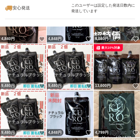
最大10%対象
このユーザーは設定した発送日数内に
安心発送
発送しています
いいね！
いいね！
4,840
円
4,848
円
9,080
円
最大10%対象
いいね！
いいね！
9,480
円
9,480
円
13,600
円
いいね！
いいね！
9,480
円
4,848
円
4,799
円