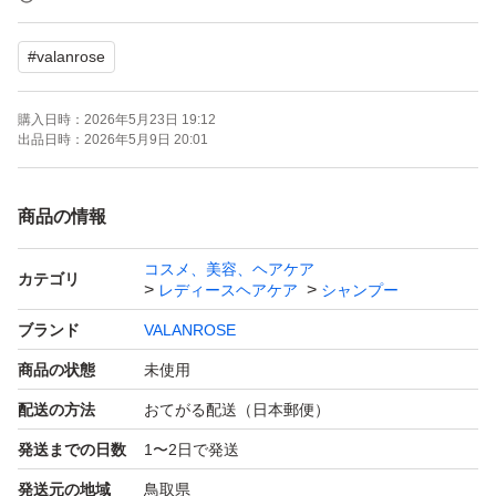
- 商品名: KURO Cream Shampoo
#
valanrose
- 内容量: 400g
- 数量: 3
購入日時：
2026年5月23日 19:12
- カラー: ナチュラルブラック
出品日時：
2026年5月9日 20:01
- その他: カラー シャンプー 白髪染め
- 製造国: 日本
商品の情報
- 購入: 2026年4月
コスメ、美容、ヘアケア
カテゴリ
レディースヘアケア
シャンプー
ご覧いただきありがとうございます。
ブランド
VALANROSE
商品の状態
未使用
凛子
配送の方法
おてがる配送（日本郵便）
発送までの日数
1〜2日で発送
発送元の地域
鳥取県