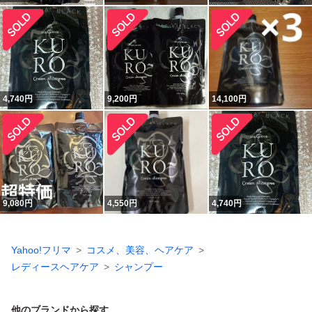
4,740
円
9,200
円
14,100
円
9,080
円
4,550
円
4,740
円
Yahoo!フリマ
コスメ、美容、ヘアケア
レディースヘアケア
シャンプー
他のブランドから探す