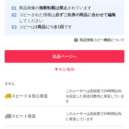
最大10%対象
最大10%対象
最大10%対象
Yahoo!フリマの基準をクリアした安
安心取引出品者
商品画像の
無断転載は禁止
されています
心・安全なユーザーです
コピーされた情報は
必ずご自身の商品に合わせて編集
取引実績
してください
コピーは
1商品につき1回
です
このユーザーはYahoo!フリマの取
取引実績◯+
いいね！
いいね！
14,100
円
13,500
円
9,190
円
引を完了させた実績があります
商品情報コピー機能について
最大10%対象
最大10%対象
このユーザーは他フリマサービス
他フリマ実績◯+
出品ページへ
での取引実績があります
キャンセル
スピード&安心発送
いいね！
いいね！
4,770
※このバッジは実績に基づく表示であり、発送を保証しているものではあり
円
4,789
円
4,700
円
ません
このユーザーは高頻度で24時間以内
スピード＆安心発送
＆設定した発送日数内に発送していま
す
このユーザーは高頻度で24時間以内
スピード発送
に発送しています
いいね！
いいね！
4,800
円
9,200
円
9,400
円