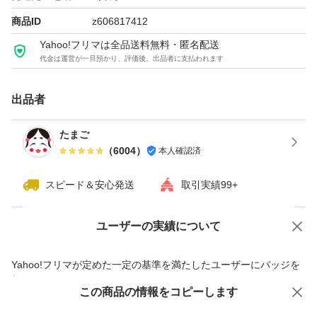
商品ID
z606817412
Yahoo!フリマは全品送料無料・匿名配送
代金は運営が一旦預かり、評価後、出品者に支払われます
出品者
たまご
（
6004
）
本人確認済
スピード＆安心発送
取引実績99+
ユーザーの実績について
価格の相談
商品への質問
商品への質問からの値下げ交渉、不適切なカテゴリ変更依頼は禁止です
Yahoo!フリマが定めた一定の基準を満たしたユーザーにバッジを
付与しています
この商品をみている人にオススメ
この商品の情報をコピーします
安心取引出品者