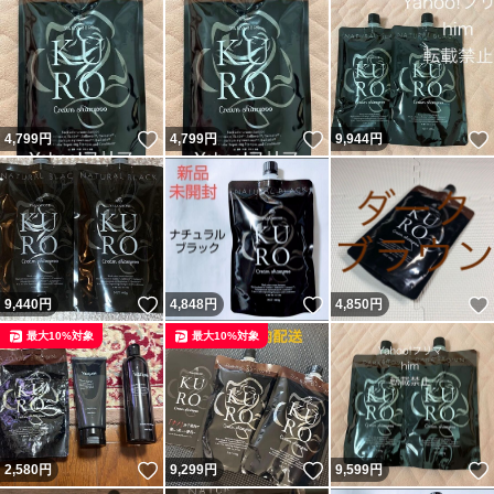
いいね！
いいね！
4,799
円
4,799
円
9,944
円
いいね！
いいね！
9,440
円
4,848
円
4,850
円
最大10%対象
最大10%対象
いいね！
いいね！
2,580
円
9,299
円
9,599
円