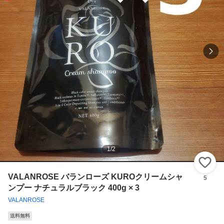
1
/
2
い
VALANROSE バランローズ KUROクリームシャ
5
ンプー ナチュラルブラック 400g × 3
VALANROSE
送料無料