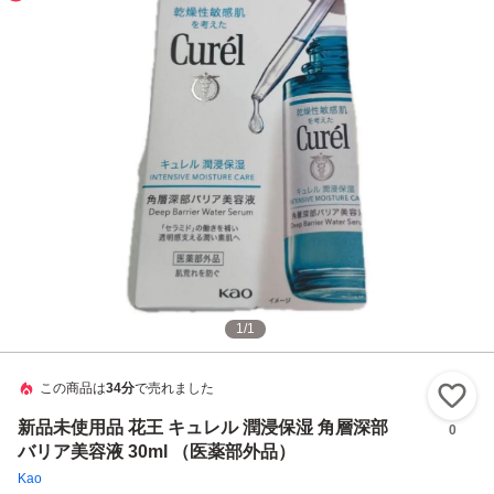
1
/
1
この商品は
34分
で売れました
い
新品未使用品 花王 キュレル 潤浸保湿 角層深部
0
バリア美容液 30ml （医薬部外品）
Kao