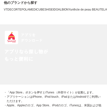
他のブランドから探す
VT
DECORTE
POLA
MEDICUBE
SHISEIDO
ALBION
Yunth
cle de peau BEAUTE
L
・「App Store」ボタンを押すとiTunes （外部サイト）が起動します。
・アプリケーションはiPhone、iPod touch、iPadまたはAndroidでご利用い
ただけます。
・Apple、Appleのロゴ、App Store、iPodのロゴ、iTunesは、米国および他