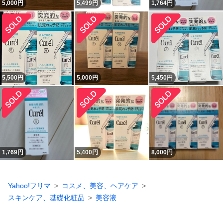
5,000
円
5,499
円
1,764
円
5,500
円
5,000
円
5,450
円
1,769
円
5,400
円
8,000
円
Yahoo!フリマ
コスメ、美容、ヘアケア
スキンケア、基礎化粧品
美容液