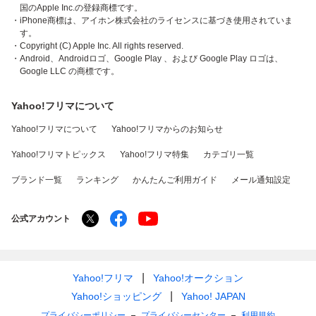
国のApple Inc.の登録商標です。
・iPhone商標は、アイホン株式会社のライセンスに基づき使用されていま
す。
・Copyright (C) Apple Inc. All rights reserved.
・Android、Androidロゴ、Google Play 、および Google Play ロゴは、
Google LLC の商標です。
Yahoo!フリマについて
Yahoo!フリマについて
Yahoo!フリマからのお知らせ
Yahoo!フリマトピックス
Yahoo!フリマ特集
カテゴリ一覧
ブランド一覧
ランキング
かんたんご利用ガイド
メール通知設定
公式アカウント
Yahoo!フリマ
Yahoo!オークション
Yahoo!ショッピング
Yahoo! JAPAN
プライバシーポリシー
プライバシーセンター
利用規約