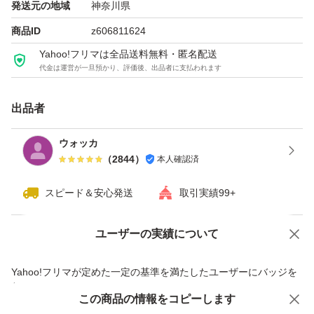
発送元の地域
神奈川県
商品ID
z606811624
Yahoo!フリマは全品送料無料・匿名配送
代金は運営が一旦預かり、評価後、出品者に支払われます
出品者
ウォッカ
（
2844
）
本人確認済
スピード＆安心発送
取引実績99+
ユーザーの実績について
価格の相談
商品への質問
商品への質問からの値下げ交渉、不適切なカテゴリ変更依頼は禁止です
Yahoo!フリマが定めた一定の基準を満たしたユーザーにバッジを
付与しています
この商品をみている人にオススメ
この商品の情報をコピーします
安心取引出品者