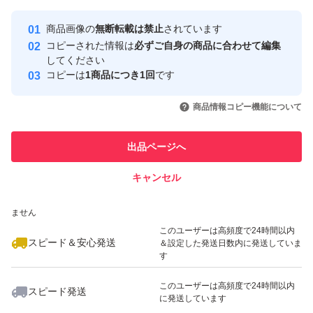
最大10%対象
Yahoo!フリマの基準をクリアした安
安心取引出品者
商品画像の
無断転載は禁止
されています
心・安全なユーザーです
コピーされた情報は
必ずご自身の商品に合わせて編集
取引実績
してください
コピーは
1商品につき1回
です
このユーザーはYahoo!フリマの取
取引実績◯+
いいね！
いいね！
3,500
円
2,900
円
2,800
円
引を完了させた実績があります
商品情報コピー機能について
このユーザーは他フリマサービス
他フリマ実績◯+
出品ページへ
での取引実績があります
キャンセル
スピード&安心発送
いいね！
いいね！
2,900
※このバッジは実績に基づく表示であり、発送を保証しているものではあり
円
2,800
円
2,800
円
ません
このユーザーは高頻度で24時間以内
スピード＆安心発送
＆設定した発送日数内に発送していま
す
このユーザーは高頻度で24時間以内
スピード発送
に発送しています
いいね！
いいね！
2,860
円
2,950
円
2,800
円