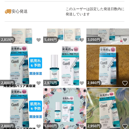
このユーザーは設定した発送日数内に
安心発送
発送しています
いいね！
いいね！
2,819
円
5,499
円
3,050
円
いいね！
いいね！
2,800
円
2,975
円
2,980
円
いいね！
いいね！
2,800
円
5,600
円
2,950
円