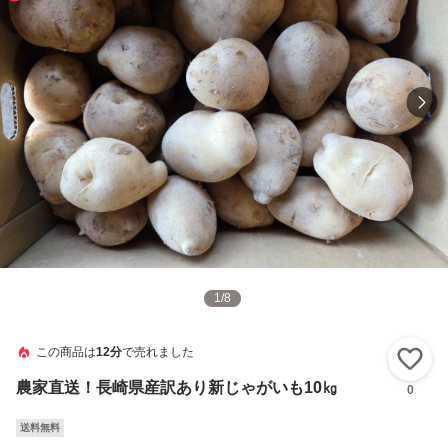
1
/
8
この商品は
12分
で売れました
い
農家直送！長崎県産訳あり新じゃがいも10㎏
0
送料無料