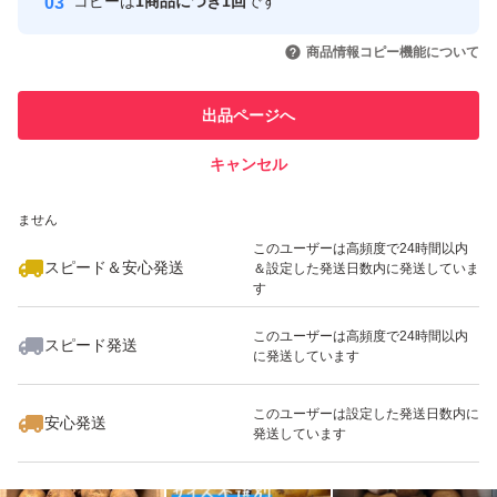
コピーは
1商品につき1回
です
このユーザーはYahoo!フリマの取
取引実績◯+
いいね！
いいね！
2,000
円
3,300
円
2,380
円
引を完了させた実績があります
商品情報コピー機能について
最大10%対象
最大10%対象
このユーザーは他フリマサービス
他フリマ実績◯+
出品ページへ
での取引実績があります
キャンセル
スピード&安心発送
いいね！
いいね！
2,700
※このバッジは実績に基づく表示であり、発送を保証しているものではあり
円
1,600
円
1,800
円
ません
このユーザーは高頻度で24時間以内
スピード＆安心発送
＆設定した発送日数内に発送していま
す
このユーザーは高頻度で24時間以内
スピード発送
に発送しています
いいね！
いいね！
1,800
円
2,300
円
2,150
円
最大10%対象
このユーザーは設定した発送日数内に
安心発送
発送しています