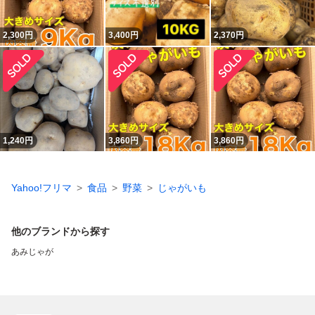
2,300
円
3,400
円
2,370
円
1,240
円
3,860
円
3,860
円
Yahoo!フリマ
食品
野菜
じゃがいも
他のブランドから探す
あみじゃが