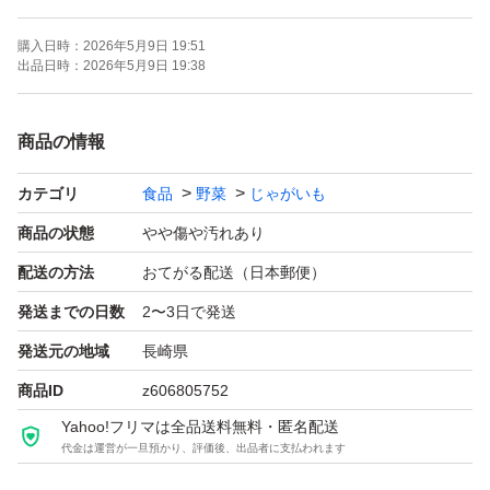
訳あり…自然割れ、一部傷あり、形が悪い、機械でばっさ
購入日時：
2026年5月9日 19:51
り切れたものなど。
出品日時：
2026年5月9日 19:38
鮮度保持のため、多少泥はついています。堀りたて新鮮で
商品の情報
す！
カテゴリ
食品
野菜
じゃがいも
送料無料で発送致します。訳ありのため、ご理解ある方の
商品の状態
やや傷や汚れあり
みお願いします。
配送の方法
おてがる配送（日本郵便）
泥つきです。保管時も洗わない方が日持ちします。
発送までの日数
2〜3日で発送
発送元の地域
長崎県
#じゃがいも
商品ID
z606805752
#新じゃがいも
Yahoo!フリマは全品送料無料・匿名配送
#訳あり
代金は運営が一旦預かり、評価後、出品者に支払われます