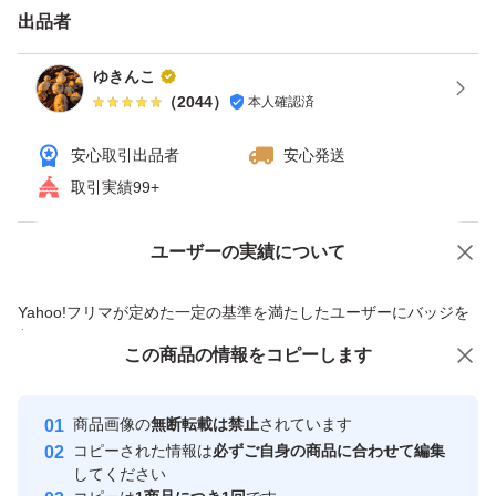
出品者
ゆきんこ
（
2044
）
本人確認済
安心取引出品者
安心発送
取引実績99+
ユーザーの実績について
価格の相談
商品への質問
商品への質問からの値下げ交渉、不適切なカテゴリ変更依頼は禁止です
Yahoo!フリマが定めた一定の基準を満たしたユーザーにバッジを
付与しています
この商品をみている人にオススメ
この商品の情報をコピーします
安心取引出品者
Yahoo!フリマの基準をクリアした安
安心取引出品者
商品画像の
無断転載は禁止
されています
心・安全なユーザーです
コピーされた情報は
必ずご自身の商品に合わせて編集
取引実績
してください