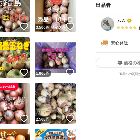
出品者
品物：小さいもの
（その時々によっ
ムム
等、内容に偏りが
！
いいね！
いいね！
円
3,500
円
安心発送
#冬野菜 #玉ねぎ #
ねぎ #ご飯に合う #
価格の
極わせ #おでん #焼
！
いいね！
いいね！
円
1,800
円
商品への質問
農家直送 #兵庫県 #
得 #極早生 #健康 
大10%対象
ー #ポトフ #春野菜
！
いいね！
いいね！
円
2,500
円