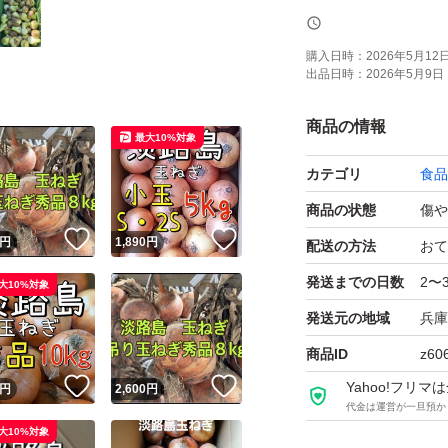
○写真は訳ありの
購入日時：
2026年5月12日 
出品日時：
2026年5月9日 
ます。
商品の情報
最大10%対象
○日時時間の指定
カテゴリ
食品
いたします。また
したまま（土など
商品の状態
傷や
！
いいね！
いいね！
入ご遠慮下さい。
円
1,890
円
配送の方法
おて
発送までの日数
2〜
大10%対象
送料：無料 常温
発送元の地域
兵庫
重さ：段ボール込み
商品ID
z60
からは判別できな
！
いいね！
いいね！
Yahoo!フリ
円
2,600
円
傷む場合がござい
代金は運営が一旦預か
大10%対象
け多めに入れさせ