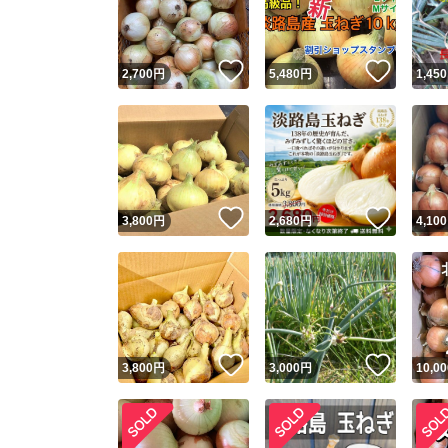
他フ
いいね！
いいね
2,700
円
5,480
円
1,450
スピード
※このバッ
スピ
いいね！
いいね
3,800
円
2,680
円
4,100
スピ
安心
いいね！
いいね
3,800
円
3,000
円
10,00