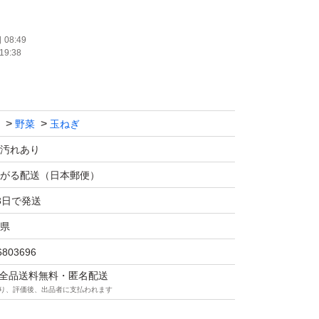
イメージです。その時々で大きさや形が変わり
08:49
19:38
はできません。注文が入りしだい速やかに発送
野菜
玉ねぎ
できるだけ手間を省き安価で提供するため収穫
ついたまま）になっています。神経質な方は購
汚れあり
がる配送（日本郵便）
3日で発送
便
県
 20キロ（できる限り確認はしていますが外見
6803696
い腐りがある場合やナマモノのため到着までに
マは全品送料無料・匿名配送
ます。そのため箱に隙間がある場合はできるだ
り、評価後、出品者に支払われます
ていただきます）