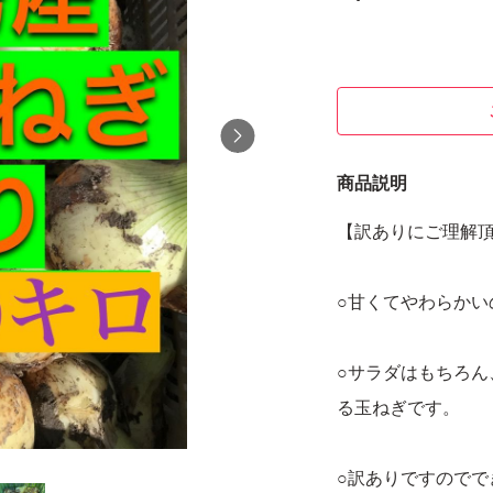
商品説明
【訳ありにご理解
○甘くてやわらかい
○サラダはもちろ
る玉ねぎです。
○訳ありですのでで