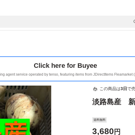
Click here for Buyee
ing agent service operated by tenso, featuring items from JDirectItems Fleamarket 
この商品は
3日
で
淡路島産 新
送料無料
3,680
円