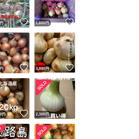
商品情報コピー機
リマ実績◯+
このユーザーは他フリマサービスでの取引実績があります
！
いいね！
いいね！
円
1,800
円
出品ページへ
&安心発送
キャンセル
ジは実績に基づく表示であり、発送を保証しているものではありません
このユーザーは高頻度で24時間以内＆設定した発送日数内に
ード＆安心発送
ます
！
いいね！
いいね！
円
3,990
円
ード発送
このユーザーは高頻度で24時間以内に発送しています
発送
このユーザーは設定した発送日数内に発送しています
！
いいね！
0
円
2,300
円