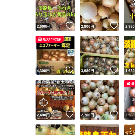
いいね！
いいね
2,600
円
2,800
円
2,990
最大10%対象
いいね！
いいね
4,300
円
3,980
円
1,630
最
いいね！
いいね
2,400
円
2,700
円
2,580