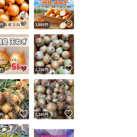
！
いいね！
いいね！
円
3,900
円
ユーザーの実績について
！
いいね！
いいね！
円
2,700
円
o!フリマが定めた一定の基準を満たしたユーザーにバッジを付与しています
出品者
この商品の情報をコピーします
取引出品者
Yahoo!フリマの基準をクリアした安心・安全なユーザーです
！
いいね！
いいね！
商品画像の
無断転載は禁止
されています
円
2,380
円
コピーされた情報は
必ずご自身の商品に合わせて編集
してください
コピーは
1商品につき1回
です
実績◯+
このユーザーはYahoo!フリマの取引を完了させた実績があり