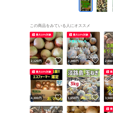
この商品をみている人にオススメ
最大10%対象
最大10%対象
いいね！
いいね
2,120
円
2,380
円
2,600
最大10%対象
最
いいね！
いいね
4,300
円
1,650
円
3,500
最