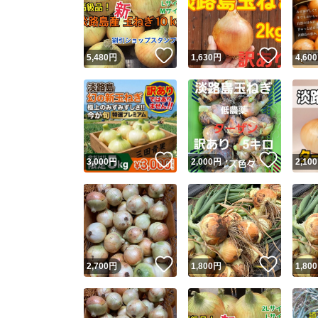
いいね！
いいね
5,480
円
1,630
円
4,600
いいね！
いいね
3,000
円
2,000
円
2,100
Yaho
安心取引
安心
いいね！
いいね
2,700
円
1,800
円
1,800
取引実績
取引