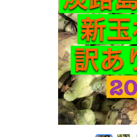
1
/
3