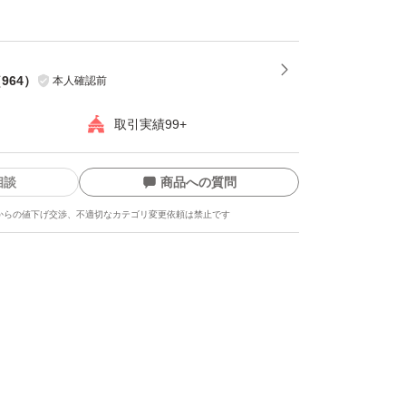
 キズ 形が悪い 分球 芯がある 規格外等
て小さいものばかりの時や芯があるものばかり
あります）
（
964
）
本人確認前
取引実績99+
淡路島 #甘い #やわらかい #ジューシー #冬たま
味覚 #天ぷら #すき焼き #オニオンスライス #
相談
商品への質問
きそば #サラダ #旬 #おいしい #絶品 #日本一 #
からの値下げ交渉、不適切なカテゴリ変更依頼は禁止です
新鮮 #採れたて #お取り寄せ #鮮度 #料理 #お
#体に良い #栄養 #焼きそば #白菜 #春野菜 #カレ