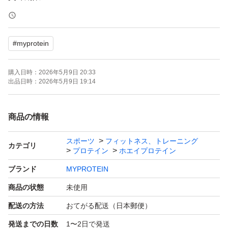
特徴
1食あたりタンパク質を21g含有
#
myprotein
BCAAを4.5g配合
低糖類
購入日時：
2026年5月9日 20:33
＊スプーンは袋の中に入っています。
出品日時：
2026年5月9日 19:14
パッケージは新しいデザインと古いデザインがあります。
賞味期限の関係上発送はどっちになるか分かりません。
商品の情報
中身は同じです。
スポーツ
フィットネス、トレーニング
カテゴリ
プロテイン
ホエイプロテイン
発送
ブランド
MYPROTEIN
購入後24時間以内に匿名発送いたします。
商品の状態
未使用
送料を抑えるために簡易梱包になります。
配送の方法
おてがる配送（日本郵便）
配送中の袋のダメージがあるかもしれないことを
発送までの日数
1〜2日で発送
ご了承頂けますと幸いです。