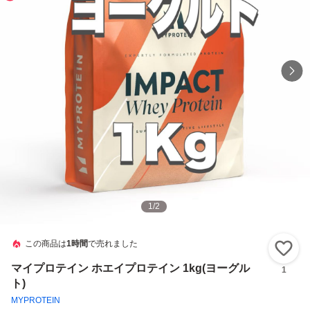
1
/
2
この商品は
1時間
で売れました
い
マイプロテイン ホエイプロテイン 1kg(ヨーグル
1
ト)
MYPROTEIN