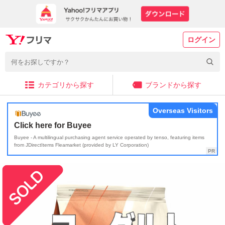
ログイン
カテゴリから探す
ブランドから探す
Overseas Visitors
Click here for Buyee
Buyee - A multilingual purchasing agent service operated by tenso, featuring items
from JDirectItems Fleamarket (provided by LY Corporation)