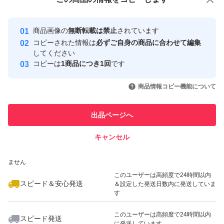
安心取引出品者
最大10%対象
最大10%対象
Yahoo!フリマの基準をクリアした安
安心取引出品者
商品画像の
無断転載は禁止
されています
心・安全なユーザーです
コピーされた情報は
必ずご自身の商品に合わせて編集
取引実績
してください
コピーは
1商品につき1回
です
このユーザーはYahoo!フリマの取
取引実績◯+
いいね！
いいね！
4,300
円
9,000
円
4,185
円
引を完了させた実績があります
商品情報コピー機能について
最大10%対象
このユーザーは他フリマサービス
他フリマ実績◯+
出品ページへ
での取引実績があります
キャンセル
スピード&安心発送
いいね！
いいね！
8,750
※このバッジは実績に基づく表示であり、発送を保証しているものではあり
円
4,580
円
4,245
円
ません
このユーザーは高頻度で24時間以内
スピード＆安心発送
＆設定した発送日数内に発送していま
す
このユーザーは高頻度で24時間以内
スピード発送
に発送しています