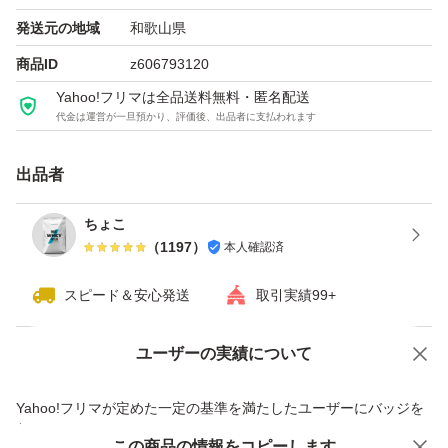
発送元の地域
和歌山県
海外製品の為に製品の汚れ、スレ、表記ラベル忘れ等
商品ID
z606793120
が有ります。裏側でフレーバーの確認出来ます。
Yahoo!フリマは全品送料無料・匿名配送
代金は運営が一旦預かり、評価後、出品者に支払われます
他にもいろいろ出品しているので、よかったらチェックし
出品者
てみて下さい！
質問あれば、気軽にコメント下さい。
ちょこ
（
1197
）
本人確認済
よろしくお願いします。
スピード＆安心発送
取引実績99+
#プロテイン
#Myprotein
ユーザーの実績について
価格の相談
商品への質問
#マイプロテイン
商品への質問からの値下げ交渉、不適切なカテゴリ変更依頼は禁止です
Yahoo!フリマが定めた一定の基準を満たしたユーザーにバッジを
#アミノ酸
付与しています
この商品をみている人にオススメ
この商品の情報をコピーします