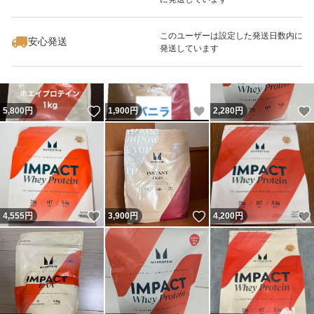
いいね！
いいね！
4,185
円
4,195
円
5,790
円
最大10%対象
このユーザーは設定した発送日数内に
安心発送
発送しています
いいね！
いいね！
5,800
円
1,900
円
2,280
円
いいね！
いいね！
4,555
円
3,900
円
4,200
円