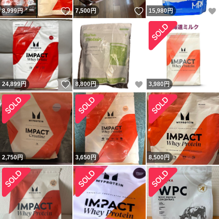
いいね！
いいね！
8,999
円
7,500
円
15,980
円
いいね！
いいね！
24,899
円
8,800
円
3,980
円
2,750
円
3,650
円
8,500
円