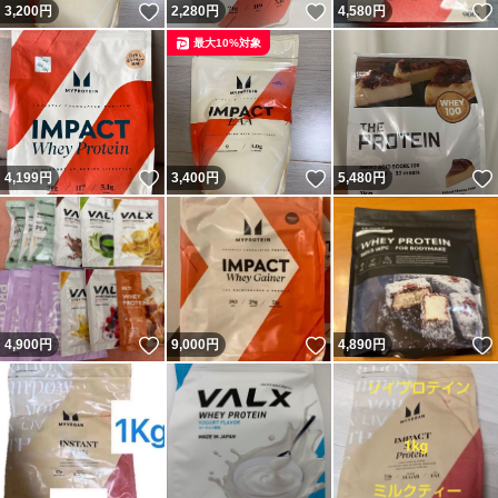
いいね！
いいね！
3,200
円
2,280
円
4,580
円
最大10%対象
いいね！
いいね！
4,199
円
3,400
円
5,480
円
いいね！
いいね！
4,900
円
9,000
円
4,890
円