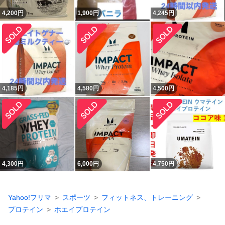
4,200
円
1,900
円
4,245
円
4,185
円
4,580
円
4,500
円
4,300
円
6,000
円
4,750
円
Yahoo!フリマ
スポーツ
フィットネス、トレーニング
プロテイン
ホエイプロテイン