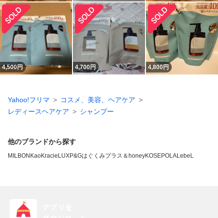
4,500
円
4,700
円
4,800
円
Yahoo!フリマ
コスメ、美容、ヘアケア
レディースヘアケア
シャンプー
他のブランドから探す
MILBON
Kao
Kracie
LUX
P&G
はぐくみプラス
＆honey
KOSE
POLA
LebeL