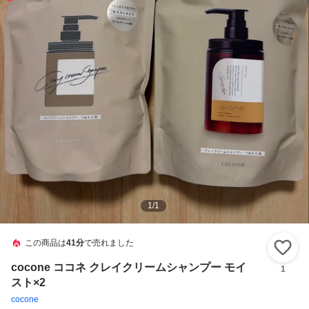
1
/
1
この商品は
41分
で売れました
い
cocone ココネ クレイクリームシャンプー モイ
1
スト×2
cocone