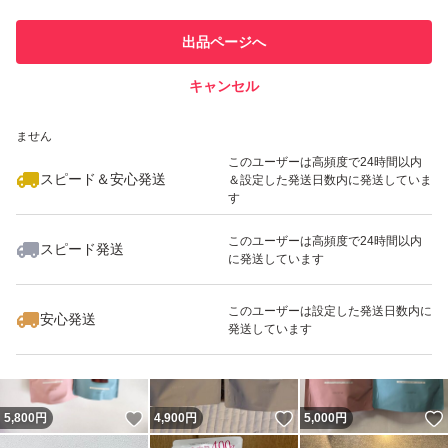
このユーザーは他フリマサービス
他フリマ実績◯+
出品ページへ
での取引実績があります
キャンセル
スピード&安心発送
いいね！
いいね！
5,199
※このバッジは実績に基づく表示であり、発送を保証しているものではあり
円
4,644
円
5,000
円
ません
このユーザーは高頻度で24時間以内
スピード＆安心発送
＆設定した発送日数内に発送していま
す
このユーザーは高頻度で24時間以内
スピード発送
に発送しています
いいね！
いいね！
4,800
円
4,630
円
5,800
円
このユーザーは設定した発送日数内に
安心発送
発送しています
いいね！
いいね！
5,800
円
4,900
円
5,000
円