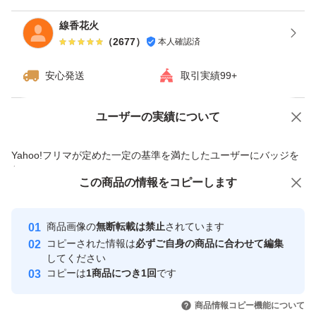
線香花火
（
2677
）
本人確認済
安心発送
取引実績99+
ユーザーの実績について
価格の相談
商品への質問
商品への質問からの値下げ交渉、不適切なカテゴリ変更依頼は禁止です
Yahoo!フリマが定めた一定の基準を満たしたユーザーにバッジを
付与しています
この商品をみている人にオススメ
この商品の情報をコピーします
安心取引出品者
最大10%対象
最大10%対象
Yahoo!フリマの基準をクリアした安
安心取引出品者
商品画像の
無断転載は禁止
されています
心・安全なユーザーです
コピーされた情報は
必ずご自身の商品に合わせて編集
取引実績
してください
コピーは
1商品につき1回
です
このユーザーはYahoo!フリマの取
取引実績◯+
いいね！
いいね！
5,000
円
5,000
円
5,000
円
引を完了させた実績があります
商品情報コピー機能について