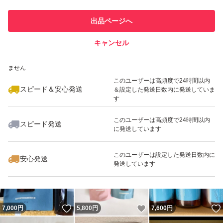
このユーザーは他フリマサービス
他フリマ実績◯+
出品ページへ
での取引実績があります
キャンセル
スピード&安心発送
いいね！
いいね！
5,000
※このバッジは実績に基づく表示であり、発送を保証しているものではあり
円
5,399
円
4,890
円
ません
このユーザーは高頻度で24時間以内
スピード＆安心発送
＆設定した発送日数内に発送していま
す
このユーザーは高頻度で24時間以内
スピード発送
に発送しています
いいね！
いいね！
4,630
円
5,199
円
5,800
円
このユーザーは設定した発送日数内に
安心発送
発送しています
いいね！
いいね！
7,000
円
5,800
円
7,600
円