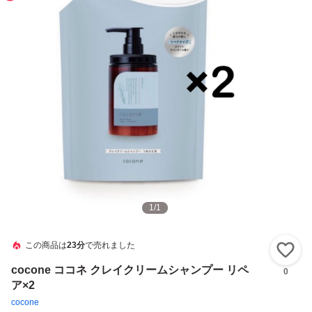
1
/
1
この商品は
23分
で売れました
い
cocone ココネ クレイクリームシャンプー リペ
0
ア×2
cocone