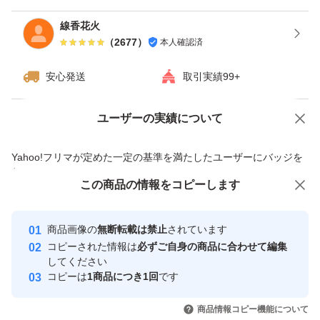
線香花火
（
2677
）
本人確認済
安心発送
取引実績99+
ユーザーの実績について
価格の相談
商品への質問
商品への質問からの値下げ交渉、不適切なカテゴリ変更依頼は禁止です
Yahoo!フリマが定めた一定の基準を満たしたユーザーにバッジを
付与しています
この商品をみている人にオススメ
この商品の情報をコピーします
安心取引出品者
最大10%対象
最大10%対象
Yahoo!フリマの基準をクリアした安
安心取引出品者
商品画像の
無断転載は禁止
されています
心・安全なユーザーです
コピーされた情報は
必ずご自身の商品に合わせて編集
取引実績
してください
コピーは
1商品につき1回
です
このユーザーはYahoo!フリマの取
取引実績◯+
いいね！
いいね！
7,770
円
5,000
円
5,000
円
引を完了させた実績があります
商品情報コピー機能について