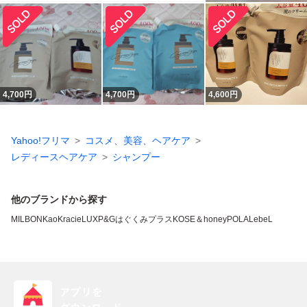
4,700
円
4,700
円
4,600
円
Yahoo!フリマ
コスメ、美容、ヘアケア
レディースヘアケア
シャンプー
他のブランドから探す
MILBON
Kao
Kracie
LUX
P&G
はぐくみプラス
KOSE
＆honey
POLA
LebeL