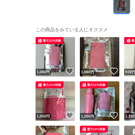
この商品をみている人にオススメ
最大10%対象
最
いいね！
いいね
1,080
円
1,080
円
939
最大10%対象
最大10%対象
いいね！
いいね
1,050
円
1,500
円
1,100
最大10%対象