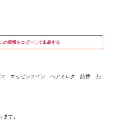
この情報をコピーして出品する
オルビス エッセンスイン ヘアミルク 詰替 詰
ります。
。