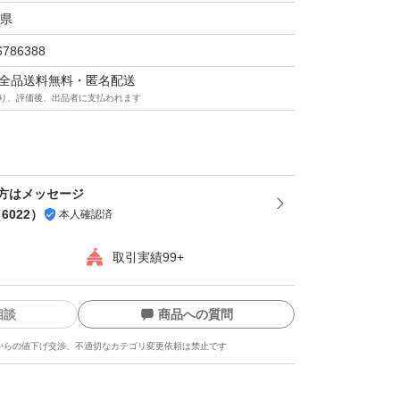
県
6786388
マは全品送料無料・匿名配送
り、評価後、出品者に支払われます
方はメッセージ
（
6022
）
本人確認済
取引実績99+
相談
商品への質問
からの値下げ交渉、不適切なカテゴリ変更依頼は禁止です