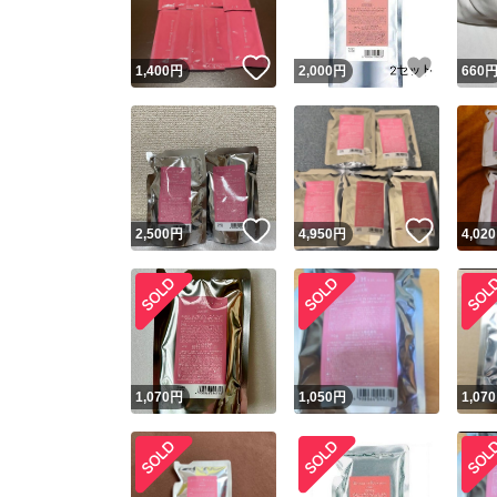
いいね！
いいね
1,400
円
2,000
円
660
いいね！
いいね
2,500
円
4,950
円
4,020
1,070
円
1,050
円
1,070