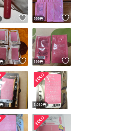
！
いいね！
いいね！
円
999
円
！
いいね！
いいね！
円
699
円
円
1,050
円