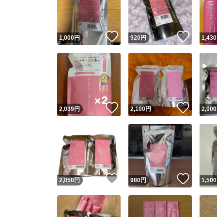
いいね！
いいね
1,000
円
920
円
1,430
いいね！
いいね
2,039
円
2,100
円
2,000
Yaho
安心取引
安心
いいね！
いいね
2,050
円
980
円
1,500
取引実績
取引