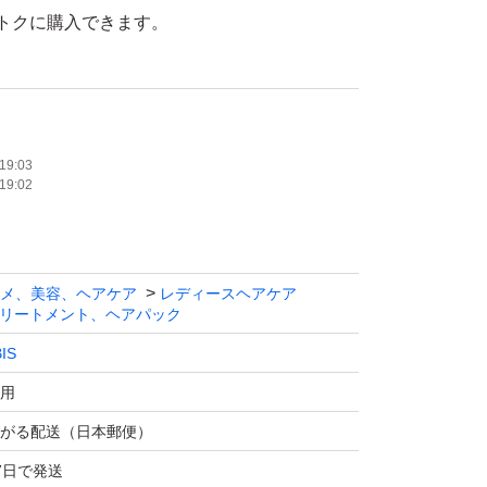
トクに購入できます。
のでご検討ください
、そのまま発送
元へ問い合わせはください。
19:03
19:02
メ、美容、ヘアケア
レディースヘアケア
ジは梱包時に行っております。
リートメント、ヘアパック
ざいますがご理解ください。
IS
可→お気軽にご質問下さい。
用
がる配送（日本郵便）
7日で発送