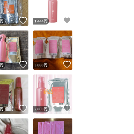
商品情報コピー機
リマ実績◯+
このユーザーは他フリマサービスでの取引実績があります
！
いいね！
いいね！
円
1,444
円
出品ページへ
&安心発送
キャンセル
ジは実績に基づく表示であり、発送を保証しているものではありません
このユーザーは高頻度で24時間以内＆設定した発送日数内に
ード＆安心発送
ます
！
いいね！
いいね！
円
3,080
円
ード発送
このユーザーは高頻度で24時間以内に発送しています
発送
このユーザーは設定した発送日数内に発送しています
！
いいね！
いいね！
円
2,800
円