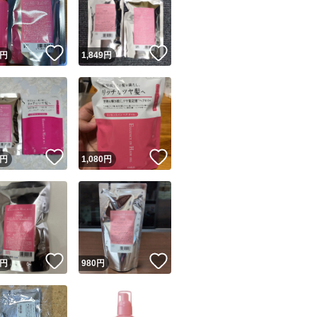
！
いいね！
いいね！
円
1,849
円
ユーザーの実績について
！
いいね！
いいね！
円
1,080
円
o!フリマが定めた一定の基準を満たしたユーザーにバッジを付与しています
出品者
この商品の情報をコピーします
取引出品者
Yahoo!フリマの基準をクリアした安心・安全なユーザーです
！
いいね！
いいね！
商品画像の
無断転載は禁止
されています
円
980
円
コピーされた情報は
必ずご自身の商品に合わせて編集
してください
コピーは
1商品につき1回
です
実績◯+
このユーザーはYahoo!フリマの取引を完了させた実績があり