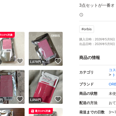
3点セットが一番オ
出品しております
#
orbis
OPP等にはいれず
大10%対象
開封後はメーカー
購入日時：
2026年5月9日 
出品日時：
2026年5月9日 
ーーーーー
商品の情報
！
いいね！
いいね！
円
1,079
円
コス
購入後のメッセー
カテゴリ
ト
遅くなる場合もご
ブランド
ORB
再出品、専用出品
商品の状態
未使
！
いいね！
いいね！
円
1,050
円
配送の方法
おて
最大10%対象
発送までの日数
3〜