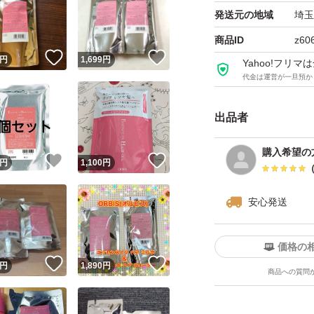
発送元の地域
埼玉
商品ID
z60
！
いいね！
いいね！
円
1,699
円
Yahoo!フリ
代金は運営が一旦預か
出品者
購入希望の
！
いいね！
いいね！
円
1,100
円
安心発送
価格の
！
いいね！
いいね！
円
1,890
円
商品への質問