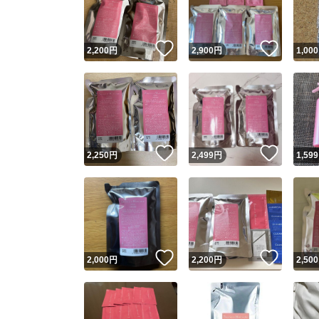
他フ
いいね！
いいね
2,200
円
2,900
円
1,000
スピード
※このバッ
スピ
いいね！
いいね
2,250
円
2,499
円
1,599
スピ
安心
いいね！
いいね
2,000
円
2,200
円
2,500