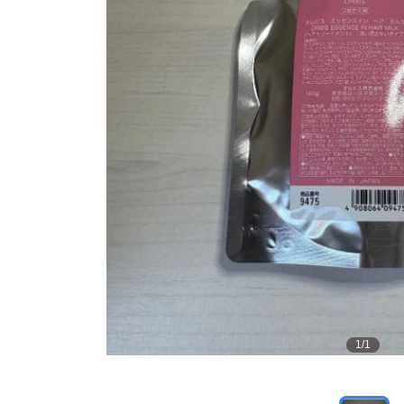
1
/
1