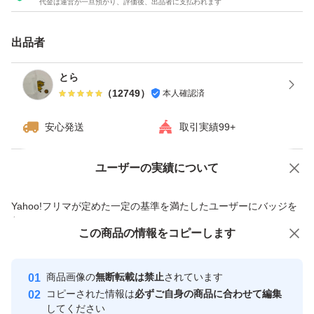
代金は運営が一旦預かり、評価後、出品者に支払われます
OgarMade ソイプロテイン 人工甘味料不使用 国内製造 大
豆 植物性プロテイン 日本を代表するパティシエ監修 (ナ
出品者
チュラルストロベリー 1kg) ストロベリ
とら
（
12749
）
本人確認済
安心発送
取引実績99+
ユーザーの実績について
価格の相談
商品への質問
商品への質問からの値下げ交渉、不適切なカテゴリ変更依頼は禁止です
Yahoo!フリマが定めた一定の基準を満たしたユーザーにバッジを
付与しています
この商品をみている人にオススメ
この商品の情報をコピーします
安心取引出品者
最大10%対象
最大10%対象
最大10%対象
Yahoo!フリマの基準をクリアした安
安心取引出品者
商品画像の
無断転載は禁止
されています
心・安全なユーザーです
コピーされた情報は
必ずご自身の商品に合わせて編集
取引実績
してください