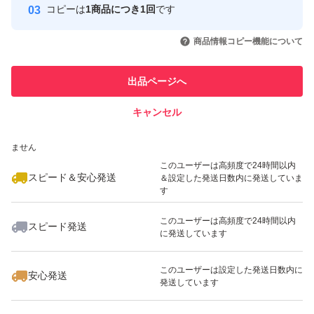
コピーは
1商品につき1回
です
このユーザーはYahoo!フリマの取
取引実績◯+
いいね！
いいね！
2,250
円
2,199
円
2,250
円
引を完了させた実績があります
商品情報コピー機能について
最大10%対象
このユーザーは他フリマサービス
他フリマ実績◯+
出品ページへ
での取引実績があります
キャンセル
スピード&安心発送
いいね！
いいね！
1,680
※このバッジは実績に基づく表示であり、発送を保証しているものではあり
円
2,280
円
2,199
円
ません
最大10%対象
最大10%対象
最大10%対象
このユーザーは高頻度で24時間以内
スピード＆安心発送
＆設定した発送日数内に発送していま
す
このユーザーは高頻度で24時間以内
スピード発送
に発送しています
いいね！
いいね！
2,250
円
2,380
円
2,880
円
最大10%対象
最大10%対象
最大10%対象
このユーザーは設定した発送日数内に
安心発送
発送しています