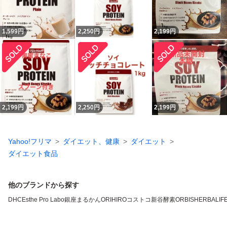
1,599
円
2,250
円
2,199
円
2,199
円
2,250
円
2,199
円
Yahoo!フリマ
ダイエット、健康
ダイエット
ダイエット食品
他のブランドから探す
DHC
Esthe Pro Labo
銀座まるかん
ORIHIRO
コストコ
新谷酵素
ORBIS
HERBALIFE