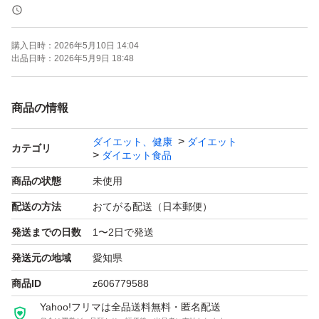
乾燥大豆の約30％がタンパク質であり、9種類の必須アミ
ノ酸が含まれているのが特徴です。
購入日時：
2026年5月10日 14:04
出品日時：
2026年5月9日 18:48
[原料へのこだわり]
植物由来であるステビアを使用しております。
商品の情報
ダイエット、健康
ダイエット
[ダイエット]
カテゴリ
ダイエット食品
ソイプロテインは食物繊維が豊富で腹持ちがよく満足感を
商品の状態
未使用
得やすい為、ダイエットしたい方にもオススメです。
配送の方法
おてがる配送（日本郵便）
発送までの日数
1〜2日で発送
[お召し上がり方]
付属スプーン山盛り1杯(1食20g)に水や牛乳、お好きな飲
発送元の地域
愛知県
料に混ぜてお召し上がり下さい。
商品ID
z606779588
Yahoo!フリマは全品送料無料・匿名配送