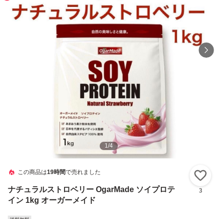
1
/
4
この商品は
19時間
で売れました
い
ナチュラルストロベリー OgarMade ソイプロテ
3
イン 1kg オーガーメイド