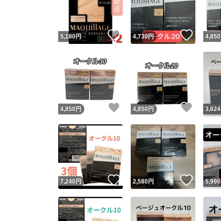
他フ
いいね！
いいね
5,180
円
4,730
円
4,850
スピード
※このバッ
スピ
いいね！
いいね
4,850
円
4,850
円
3,624
スピ
安心
いいね！
いいね
7,240
円
2,580
円
5,990