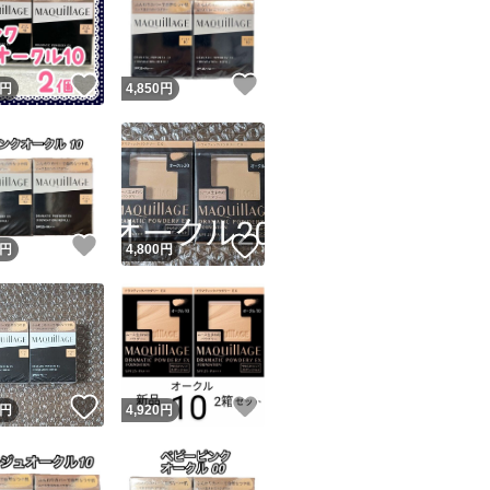
！
いいね！
いいね！
円
4,850
円
ユーザーの実績について
！
いいね！
いいね！
円
4,800
円
o!フリマが定めた一定の基準を満たしたユーザーにバッジを付与しています
出品者
この商品の情報をコピーします
取引出品者
Yahoo!フリマの基準をクリアした安心・安全なユーザーです
！
いいね！
いいね！
商品画像の
無断転載は禁止
されています
円
4,920
円
コピーされた情報は
必ずご自身の商品に合わせて編集
してください
コピーは
1商品につき1回
です
実績◯+
このユーザーはYahoo!フリマの取引を完了させた実績があり