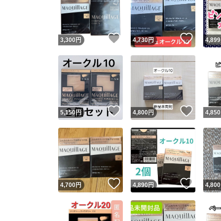
いいね！
いいね
3,300
円
4,730
円
4,899
いいね！
いいね
5,150
円
4,800
円
4,850
Yaho
安心取引
安心
いいね！
いいね
4,700
円
4,890
円
4,800
取引実績
取引