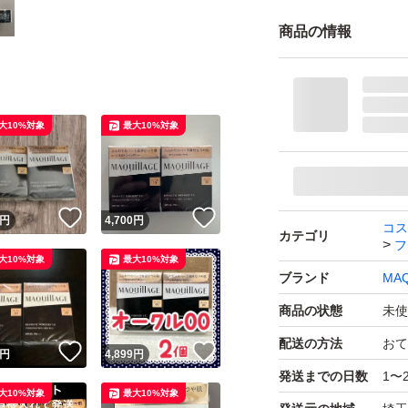
商品の情報
大10%対象
最大10%対象
！
いいね！
いいね！
円
4,700
円
コス
カテゴリ
フ
大10%対象
最大10%対象
ブランド
MAQ
商品の状態
未使
配送の方法
おて
！
いいね！
いいね！
円
4,899
円
発送までの日数
1〜
大10%対象
最大10%対象