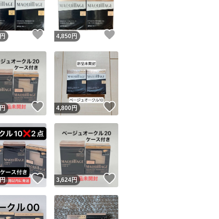
商品情報コピー機
リマ実績◯+
このユーザーは他フリマサービスでの取引実績があります
！
いいね！
いいね！
円
4,850
円
出品ページへ
&安心発送
キャンセル
ジは実績に基づく表示であり、発送を保証しているものではありません
このユーザーは高頻度で24時間以内＆設定した発送日数内に
ード＆安心発送
ます
！
いいね！
いいね！
円
4,800
円
ード発送
このユーザーは高頻度で24時間以内に発送しています
発送
このユーザーは設定した発送日数内に発送しています
！
いいね！
いいね！
円
3,624
円