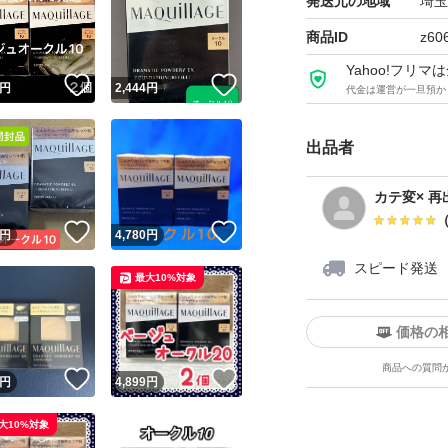
発送元の地域
埼玉
商品ID
z60
Yahoo!フリ
！
いいね！
いいね！
円
2,444
円
代金は運営が一旦預か
出品者
カテ変× 再
！
いいね！
いいね！
円
4,780
円
スピード発送
最大10%対象
価格の
商品への質問
！
いいね！
いいね！
円
4,899
円
大10%対象