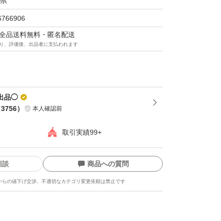
県
6766906
マは全品送料無料・匿名配送
り、評価後、出品者に支払われます
出品◯
（
3756
）
本人確認前
取引実績99+
相談
商品への質問
からの値下げ交渉、不適切なカテゴリ変更依頼は禁止です