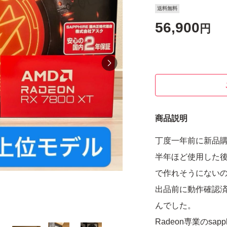
送料無料
56,900
円
商品説明
丁度一年前に新品購
半年ほど使用した後
で作れそうにない
出品前に動作確認
んでした。
Radeon専業のs