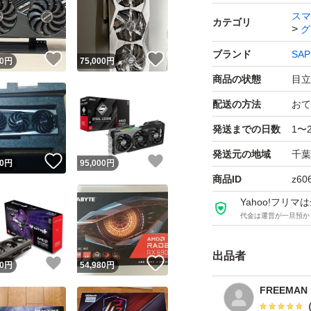
スマ
カテゴリ
グ
ブランド
SAP
！
いいね！
いいね！
0
円
75,000
円
商品の状態
目立
配送の方法
おて
発送までの日数
1〜
発送元の地域
千葉
！
いいね！
いいね！
0
円
95,000
円
商品ID
z60
Yahoo!フリ
代金は運営が一旦預か
出品者
！
いいね！
いいね！
0
円
54,980
円
FREEMAN