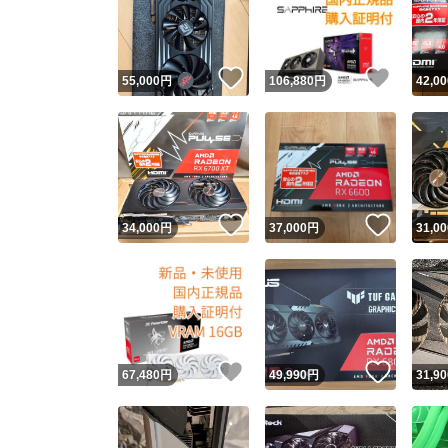
いいね！
いいね
55,000
円
106,880
円
42,00
いいね！
いいね
34,000
円
37,000
円
31,00
Yaho
安心取引
安心
いいね！
いいね
67,480
円
49,990
円
31,90
取引実績
取引