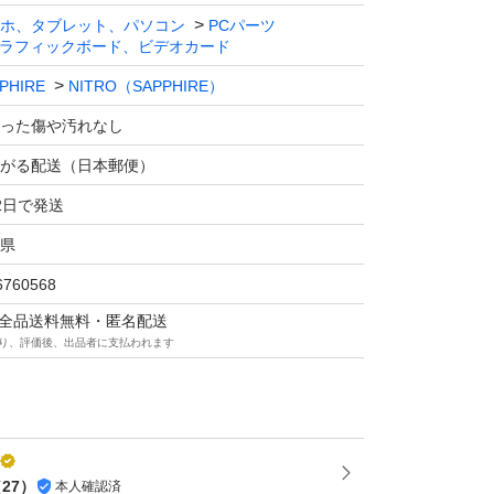
ホ、タブレット、パソコン
PCパーツ
ラフィックボード、ビデオカード
PHIRE
NITRO（SAPPHIRE）
った傷や汚れなし
がる配送（日本郵便）
2日で発送
県
6760568
マは全品送料無料・匿名配送
り、評価後、出品者に支払われます
（
27
）
本人確認済