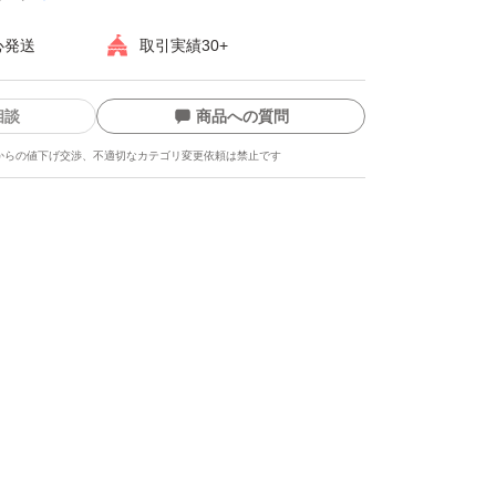
心発送
取引実績30+
相談
商品への質問
からの値下げ交渉、不適切なカテゴリ変更依頼は禁止です
ます