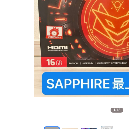
1
/
13