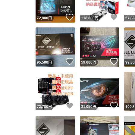
いいね！
いいね
72,800
円
118,880
円
67,88
いいね！
いいね
95,500
円
59,000
円
99,80
いいね！
いいね
72,780
円
31,050
円
100,