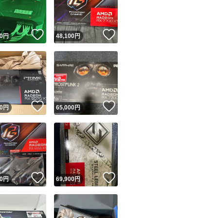
商品情報コピー機
リマ実績◯+
このユーザーは他フリマサービスでの取引実績があります
！
いいね！
いいね！
0
円
48,100
円
出品ページへ
&安心発送
キャンセル
ジは実績に基づく表示であり、発送を保証しているものではありません
このユーザーは高頻度で24時間以内＆設定した発送日数内に
ード＆安心発送
ます
！
いいね！
いいね！
0
円
65,000
円
ード発送
このユーザーは高頻度で24時間以内に発送しています
発送
このユーザーは設定した発送日数内に発送しています
！
いいね！
いいね！
0
円
69,900
円