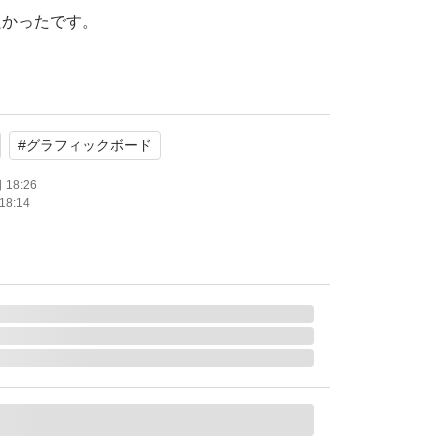
良かったです。
に載せているものが全てになります。
っているので、個人情報に繋がる部分を黒塗
#
グラフィックボード
付けします。
り替え防止のため念のため梱包までの動画を残
18:26
18:14
入れて発送します。
〜2時間以内に発送手続き可能です。
め、急に終了する可能性があります。
TRORX7800XTOC16GB/11330-01-20G NITRO+
 XT GAMING OC 16GB GDDR6 AMD RADEON