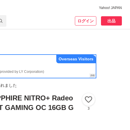
Yahoo! JAPAN
ログイン
出品
Overseas Visitors
(provided by LY Corporation)
売れました
IRE NITRO+ Radeo
いいね！
XT GAMING OC 16GB G
3