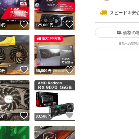
スピード＆安
！
いいね！
いいね！
0
円
125,000
円
価格の
最大10%対象
商品への質問
ユーザーの実績について
！
いいね！
いいね！
0
円
55,800
円
o!フリマが定めた一定の基準を満たしたユーザーにバッジを付与しています
出品者
この商品の情報をコピーします
取引出品者
Yahoo!フリマの基準をクリアした安心・安全なユーザーです
！
いいね！
いいね！
商品画像の
無断転載は禁止
されています
0
円
83,580
円
コピーされた情報は
必ずご自身の商品に合わせて編集
してください
コピーは
1商品につき1回
です
実績◯+
このユーザーはYahoo!フリマの取引を完了させた実績があり