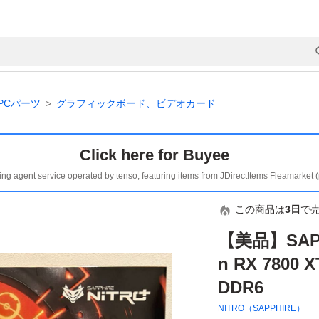
PCパーツ
グラフィックボード、ビデオカード
Click here for Buyee
ing agent service operated by tenso, featuring items from JDirectItems Fleamarket 
この商品は
3日
で
【美品】SAPPH
n RX 7800 
DDR6
NITRO（SAPPHIRE）