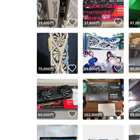
他フ
いいね！
いいね
19,600
円
37,600
円
97,00
スピード
※このバッ
スピ
いいね！
いいね
70,000
円
89,000
円
95,00
スピ
安心
いいね！
いいね
60,000
円
102,000
円
59,00