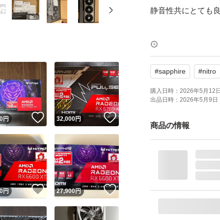
静音性共にとても
６枚目以降の写真
保証期間が約1年残
#
sapphire
#
nitro
りした納品書をお
高額商品なのです
購入日時：
2026年5月12日 
出品日時：
2026年5月9日 
しています。
！
いいね！
いいね！
0
円
32,000
円
元箱を段ボールに
商品の情報
仕事中でなければ1
他でも出品中のた
Sapphire SAP-NI
！
いいね！
いいね！
0
円
27,900
円
Radeon RX 7800