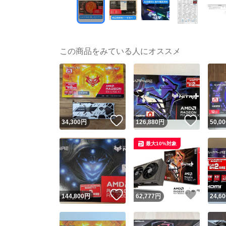
この商品をみている人にオススメ
いいね！
いいね
34,300
円
126,880
円
50,00
最大10%対象
いいね！
いいね
144,800
円
62,777
円
24,60