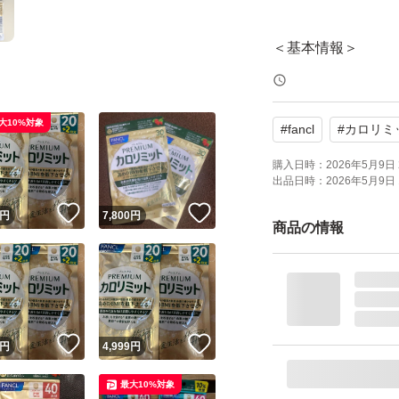
＜基本情報＞
商品状態：新品・
購入日 ：2026年
大10%対象
#
fancl
#
カロリミ
賞味期限：2028
内容量 ：65.6g(2
購入日時：
2026年5月9日 
出品日時：
2026年5月9日 
！
いいね！
いいね！
円
7,800
円
＜詳細＞
商品の情報
名称 ：桑の葉イ
茶花サポニン
由来ポリメト
ヒップ由来テ
！
いいね！
いいね！
円
4,999
円
乳酸菌含
最大10%対象
保存方法：高温多