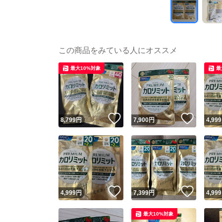
この商品をみている人にオススメ
最大10%対象
最
いいね！
いいね
8,799
円
7,900
円
4,999
いいね！
いいね
4,999
円
7,399
円
4,999
最大10%対象