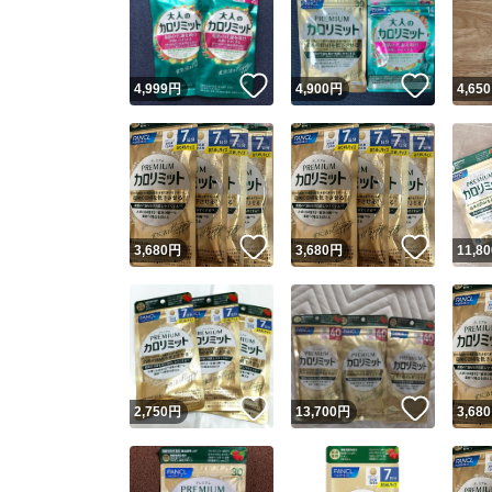
いいね！
いいね
4,999
円
4,900
円
4,650
いいね！
いいね
3,680
円
3,680
円
11,80
Yaho
安心取引
安心
いいね！
いいね
2,750
円
13,700
円
3,680
取引実績
取引