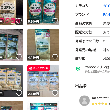
常温で保存
カテゴリ
ダイ
摂取方法：1日摂
ブランド
FAN
！
いいね！
いいね！
4粒まとめて
円
5,200
円
商品の状態
未使
上がりくだ
配送の方法
おて
販売者 ：株式会
発送までの日数
2〜
神奈川県横浜市
発送元の地域
神奈
！
いいね！
いいね！
円
4,480
円
商品ID
z60
それでは、購入の
Yahoo!フリ
最大10%対象
代金は運営が一旦預か
プレミアムカロリミッ
ート サプリメント 
出品者
わのは ファンケル F
！
いいね！
いいね！
円
2,740
円
mas********
ブランド：FANCL