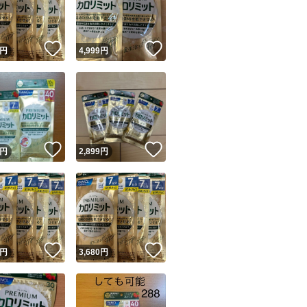
商品情報コピー機
リマ実績◯+
このユーザーは他フリマサービスでの取引実績があります
！
いいね！
いいね！
円
4,999
円
出品ページへ
&安心発送
キャンセル
ジは実績に基づく表示であり、発送を保証しているものではありません
このユーザーは高頻度で24時間以内＆設定した発送日数内に
ード＆安心発送
ます
！
いいね！
いいね！
円
2,899
円
ード発送
このユーザーは高頻度で24時間以内に発送しています
発送
このユーザーは設定した発送日数内に発送しています
！
いいね！
いいね！
円
3,680
円