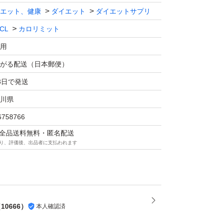
してください。
エット、健康
ダイエット
ダイエットサプリ
取目安量を守り、お食事のとき
CL
カロリミット
、水などと一緒にお召し
用
さい。
がる配送（日本郵便）
社ファンケル
3日で発送
中区山下町89-1
川県
6758766
ご検討をよろしくお願いします。
マは全品送料無料・匿名配送
り、評価後、出品者に支払われます
ト 機能性表示食品 30日分 ダイエット サポ
キトサン カロリー サプリ 健康食品 桑の葉 く
ANCL 公式
（
10666
）
本人確認済