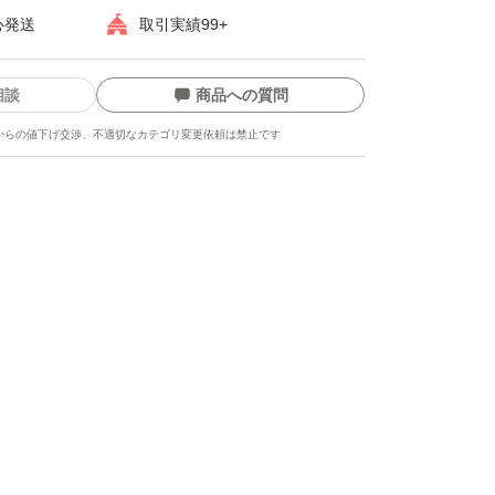
心発送
取引実績99+
相談
商品への質問
からの値下げ交渉、不適切なカテゴリ変更依頼は禁止です
ます