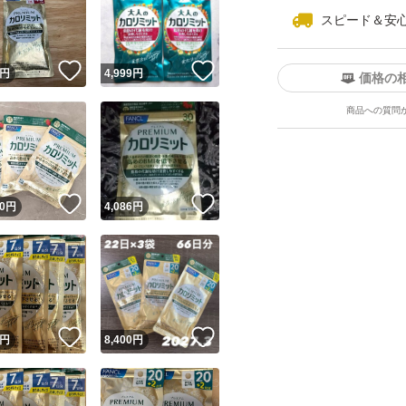
スピード＆安
！
いいね！
いいね！
円
4,999
円
価格の
商品への質問
ユーザーの実績について
！
いいね！
いいね！
0
円
4,086
円
o!フリマが定めた一定の基準を満たしたユーザーにバッジを付与しています
出品者
この商品の情報をコピーします
取引出品者
Yahoo!フリマの基準をクリアした安心・安全なユーザーです
！
いいね！
いいね！
商品画像の
無断転載は禁止
されています
円
8,400
円
コピーされた情報は
必ずご自身の商品に合わせて編集
してください
コピーは
1商品につき1回
です
実績◯+
このユーザーはYahoo!フリマの取引を完了させた実績があり