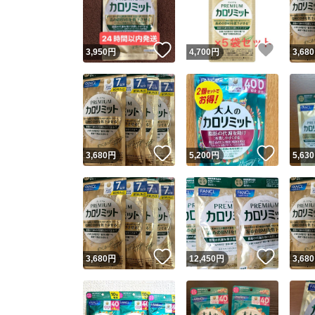
他フ
いいね！
いいね
3,950
円
4,700
円
3,680
スピード
※このバッ
スピ
いいね！
いいね
3,680
円
5,200
円
5,630
スピ
安心
いいね！
いいね
3,680
円
12,450
円
3,680