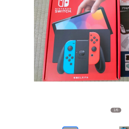
1
/
6