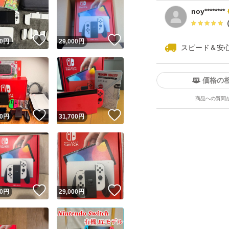
noy********
！
いいね！
いいね！
0
円
29,000
円
スピード＆安
価格の
商品への質問
ユーザーの実績について
！
いいね！
いいね！
0
円
31,700
円
o!フリマが定めた一定の基準を満たしたユーザーにバッジを付与しています
出品者
この商品の情報をコピーします
取引出品者
Yahoo!フリマの基準をクリアした安心・安全なユーザーです
！
いいね！
いいね！
商品画像の
無断転載は禁止
されています
0
円
29,000
円
コピーされた情報は
必ずご自身の商品に合わせて編集
してください
コピーは
1商品につき1回
です
実績◯+
このユーザーはYahoo!フリマの取引を完了させた実績があり