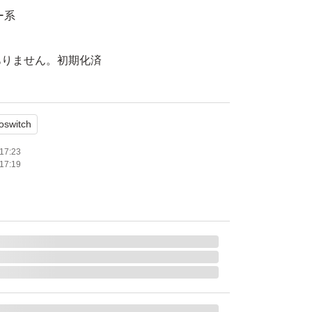
ー系
ありません。初期化済
が、本体ジョイコンがたまに接触が悪く本体へ
要があることがあります。
oswitch
です。ケースの箱には7点セットと書いてい
17:23
17:19
タンドの2点のみです。
ムを貼って使用していましたが、出品に際し剥
スプレイはとても綺麗です。
、返品不可となります。
します。