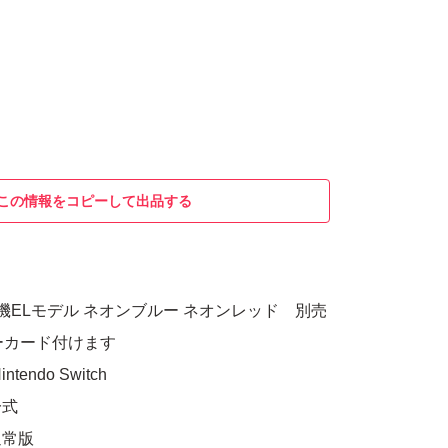
この情報をコピーして出品する
tch 有機ELモデル ネオンブルー ネオンレッド 別売
リーカード付けます
endo Switch
一式
通常版