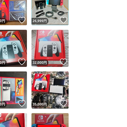
商品情報コピー機
リマ実績◯+
このユーザーは他フリマサービスでの取引実績があります
！
いいね！
いいね！
0
円
26,999
円
出品ページへ
&安心発送
キャンセル
ジは実績に基づく表示であり、発送を保証しているものではありません
このユーザーは高頻度で24時間以内＆設定した発送日数内に
ード＆安心発送
ます
！
いいね！
いいね！
0
円
32,000
円
ード発送
このユーザーは高頻度で24時間以内に発送しています
発送
このユーザーは設定した発送日数内に発送しています
！
いいね！
いいね！
0
円
35,000
円