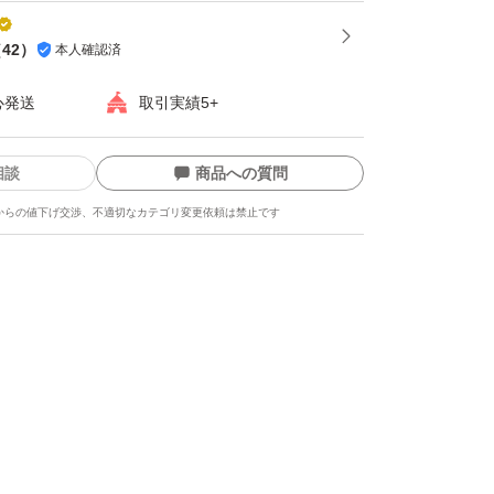
（
42
）
本人確認済
心発送
取引実績5+
相談
商品への質問
からの値下げ交渉、不適切なカテゴリ変更依頼は禁止です
ます