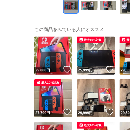
この商品をみている人にオススメ
最大10%対象
最
いいね！
いいね
29,000
円
25,999
円
29,00
最大10%対象
いいね！
いいね
27,700
円
29,999
円
29,50
最大10%対象