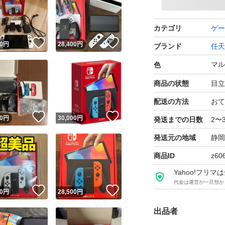
カテゴリ
ゲー
！
いいね！
いいね！
0
円
28,400
円
ブランド
任天
マル
色
商品の状態
目立
配送の方法
おて
！
いいね！
いいね！
0
円
30,000
円
発送までの日数
2〜
発送元の地域
静岡
商品ID
z60
Yahoo!フリ
代金は運営が一旦預か
！
いいね！
いいね！
0
円
28,500
円
出品者