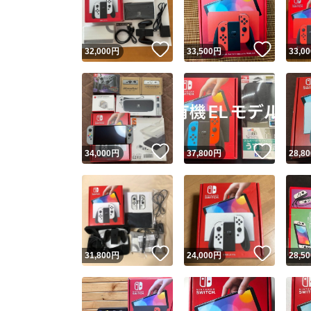
他フ
いいね！
いいね
32,000
円
33,500
円
33,00
スピード
※このバッ
スピ
いいね！
いいね
34,000
円
37,800
円
28,80
スピ
安心
いいね！
いいね
31,800
円
24,000
円
28,50