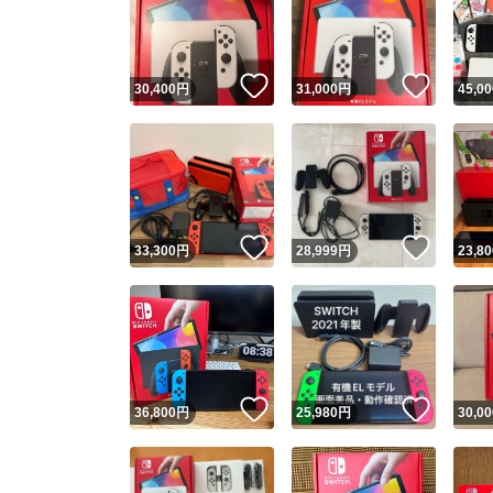
いいね！
いいね
30,400
円
31,000
円
45,00
いいね！
いいね
33,300
円
28,999
円
23,80
Yaho
安心取引
安心
いいね！
いいね
36,800
円
25,980
円
30,00
取引実績
取引