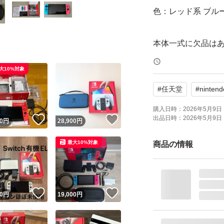
色：レッド系 ブル
本体一式に欠品は
作動問題なしです
大10%対象
抜き差しをする必
#
任天堂
#
nintend
別売りのケース付き
購入日時：
2026年5月9日 
出品日時：
2026年5月9日 
！
いいね！
いいね！
0
円
28,900
円
ますが、ケースとス
最大10%対象
商品の情報
本体に保護フィル
がしました。ディ
！
いいね！
いいね！
0
円
19,000
円
個人出品ですので
よろしくお願い致