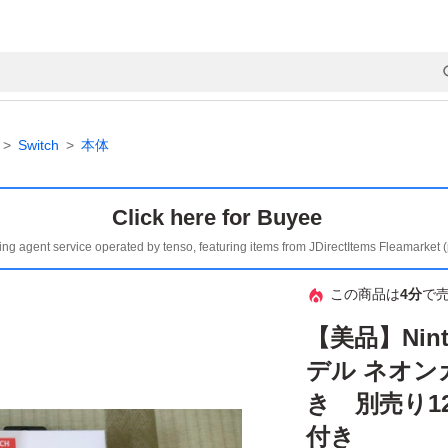
Switch
本体
Click here for Buyee
ing agent service operated by tenso, featuring items from JDirectItems Fleamarket 
この商品は
4分
で
【美品】Nint
デル ネオン
き 別売り1
付き