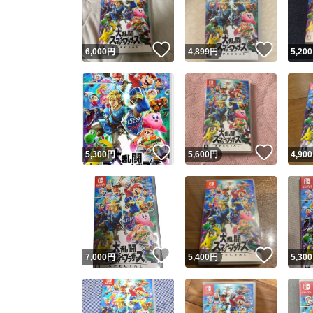
他フ
いいね！
いいね
6,000
円
4,899
円
5,200
スピード
※このバッ
スピ
いいね！
いいね
5,300
円
5,600
円
4,900
スピ
安心
いいね！
いいね
7,000
円
5,400
円
5,300