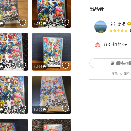
出品者
！
いいね！
いいね！
ぷにまる
円
4,930
円
取引実績10+
ユーザーの実績について
価格の
！
いいね！
いいね！
円
4,999
円
商品への質問
o!フリマが定めた一定の基準を満たしたユーザーにバッジを付与しています
出品者
この商品の情報をコピーします
取引出品者
Yahoo!フリマの基準をクリアした安心・安全なユーザーです
！
いいね！
いいね！
商品画像の
無断転載は禁止
されています
円
5,500
円
コピーされた情報は
必ずご自身の商品に合わせて編集
してください
コピーは
1商品につき1回
です
実績◯+
このユーザーはYahoo!フリマの取引を完了させた実績があり