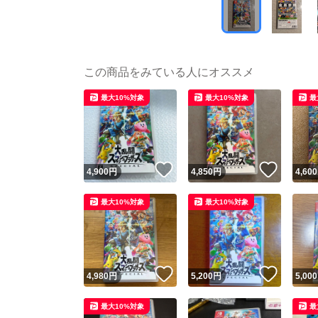
この商品をみている人にオススメ
最大10%対象
最大10%対象
最
いいね！
いいね
4,900
円
4,850
円
4,600
最大10%対象
最大10%対象
いいね！
いいね
4,980
円
5,200
円
5,000
最大10%対象
最