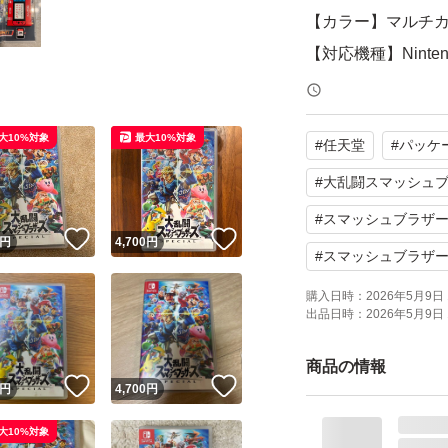
【カラー】マルチ
【対応機種】Nintendo
ケースに目立った
大10%対象
最大10%対象
#
任天堂
#
パッケ
みです。
#
大乱闘スマッシュ
中古品であること
#
スマッシュブラザーズs
！
いいね！
いいね！
円
4,700
円
#
スマッシュブラザ
購入日時：
2026年5月9日 
出品日時：
2026年5月9日 
商品の情報
！
いいね！
いいね！
円
4,700
円
大10%対象