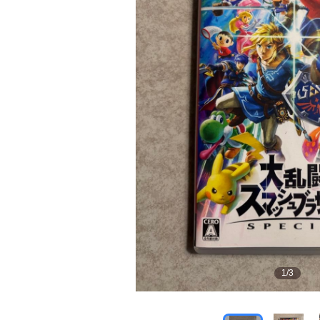
1
/
3