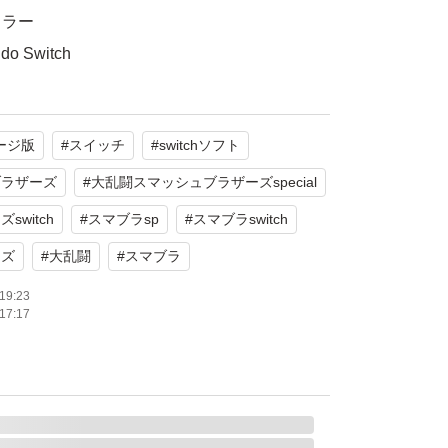
カラー
 Switch
傷や汚れはなく、ソフトも問題なく動作確認済
ージ版
#
スイッチ
#
switchソフト
ブラザーズ
#
大乱闘スマッシュブラザーズspecial
をご理解の上、ご購入ください。
witch
#
スマブラsp
#
スマブラswitch
ーズ
#
大乱闘
#
スマブラ
19:23
17:17