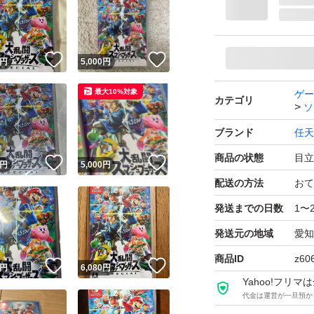
！
いいね！
いいね！
円
5,000
円
最大10%対象
ゲー
カテゴリ
ソ
ブランド
任天
商品の状態
目立
！
いいね！
いいね！
円
5,000
円
配送の方法
おて
発送までの日数
1〜
発送元の地域
愛知
商品ID
z60
！
いいね！
いいね！
円
6,080
円
Yahoo!フリ
代金は運営が一旦預か