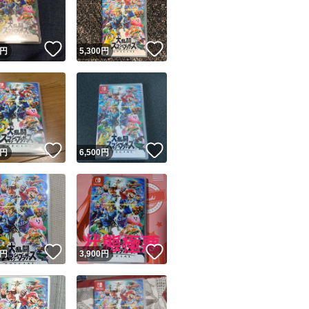
商品情報コピー機
リマ実績◯+
このユーザーは他フリマサービスでの取引実績があります
！
いいね！
いいね！
円
5,300
円
出品ページへ
&安心発送
キャンセル
ジは実績に基づく表示であり、発送を保証しているものではありません
このユーザーは高頻度で24時間以内＆設定した発送日数内に
ード＆安心発送
ます
！
いいね！
いいね！
円
6,500
円
ード発送
このユーザーは高頻度で24時間以内に発送しています
発送
このユーザーは設定した発送日数内に発送しています
！
いいね！
いいね！
円
3,900
円