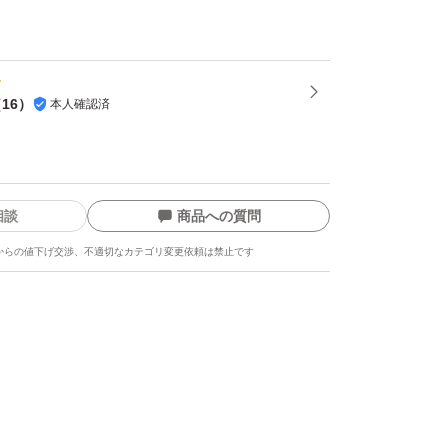
（
16
）
本人確認済
相談
商品への質問
からの値下げ交渉、不適切なカテゴリ変更依頼は禁止です
ます