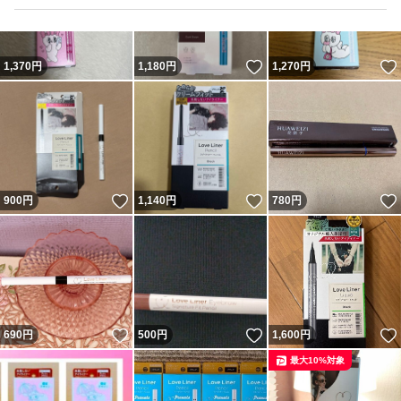
いいね！
1,370
円
1,180
円
1,270
円
いいね！
いいね！
900
円
1,140
円
780
円
いいね！
いいね！
690
円
500
円
1,600
円
最大10%対象