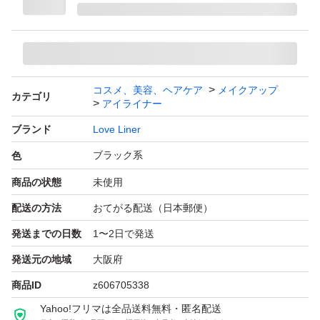
ラブ・ライナー クリームフィットペンシルR
（ブラック/極細楕円芯）
ブランド：Love Liner
コスメ、美容、ヘアケア
メイクアップ
カテゴリ
アイライナー
ブランド
Love Liner
ブラック系
色
商品の状態
未使用
配送の方法
おてがる配送（日本郵便）
発送までの日数
1〜2日で発送
発送元の地域
大阪府
商品ID
z606705338
Yahoo!フリマは全品送料無料・匿名配送