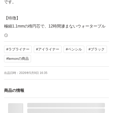
です。
【特徴】
極細1.1mmの楕円芯で、12時間滲まないウォータープル
ーフ、スマッジプルーフ仕様です。20秒でピタッと定着
する速乾タイプです。
#
ラブライナー
#
アイライナー
#
ペンシル
#
ブラック
Love Liner Pencil Black
#
lemonの商品
出品日時：
2026年5月9日 16:35
箱裏側 破れています。
ご確認下さい。
商品の情報
よろしくお願いいたします。