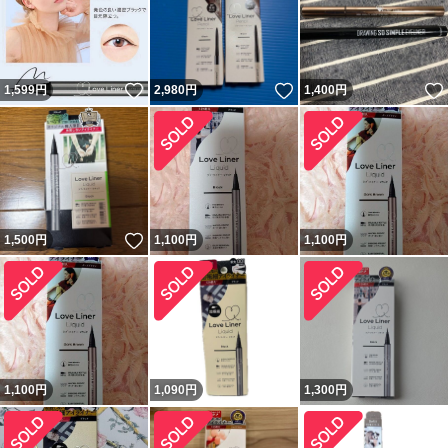
いいね！
いいね！
1,599
円
2,980
円
1,400
円
いいね！
1,500
円
1,100
円
1,100
円
1,100
円
1,090
円
1,300
円