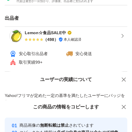
代金は運営が一旦預かり、評価後、出品者に支払われます
出品者
Lemon☆食品SALE中
（
498
）
本人確認済
安心取引出品者
安心発送
取引実績99+
ユーザーの実績について
価格の相談
商品への質問
商品への質問からの値下げ交渉、不適切なカテゴリ変更依頼は禁止です
Yahoo!フリマが定めた一定の基準を満たしたユーザーにバッジを
付与しています
この商品をみている人にオススメ
この商品の情報をコピーします
安心取引出品者
最大10%対象
Yahoo!フリマの基準をクリアした安
安心取引出品者
商品画像の
無断転載は禁止
されています
心・安全なユーザーです