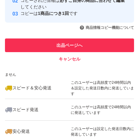
コピーされた情報は
必ずご自身の商品に合わせて編集
取引実績
してください
コピーは
1商品につき1回
です
このユーザーはYahoo!フリマの取
取引実績◯+
いいね！
いいね！
1,200
円
1,040
円
900
円
引を完了させた実績があります
商品情報コピー機能について
最大10%対象
このユーザーは他フリマサービス
他フリマ実績◯+
出品ページへ
での取引実績があります
キャンセル
スピード&安心発送
いいね！
いいね！
1,250
※このバッジは実績に基づく表示であり、発送を保証しているものではあり
円
1,300
円
1,280
円
ません
このユーザーは高頻度で24時間以内
スピード＆安心発送
＆設定した発送日数内に発送していま
す
このユーザーは高頻度で24時間以内
スピード発送
に発送しています
いいね！
いいね！
1,100
円
1,010
円
1,100
円
このユーザーは設定した発送日数内に
安心発送
発送しています