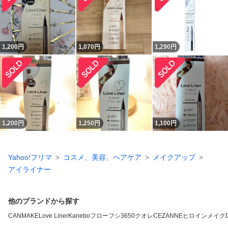
1,200
円
1,070
円
1,290
円
1,200
円
1,250
円
1,100
円
Yahoo!フリマ
コスメ、美容、ヘアケア
メイクアップ
アイライナー
他のブランドから探す
CANMAKE
Love Liner
Kanebo
フローフシ
3650
クオレ
CEZANNE
ヒロインメイク