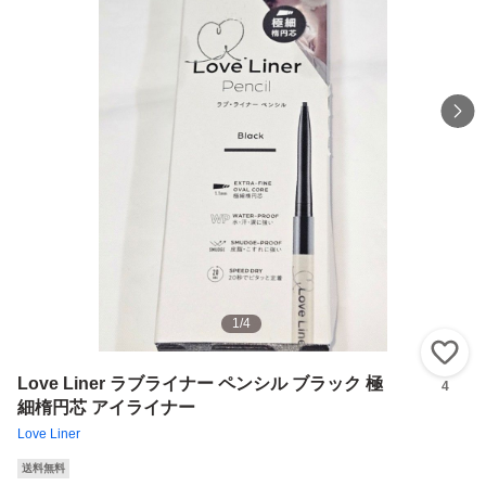
1
/
4
い
Love Liner ラブライナー ペンシル ブラック 極
4
細楕円芯 アイライナー
Love Liner
送料無料