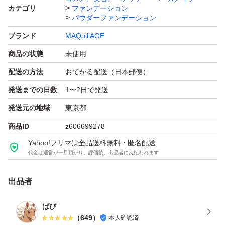
カテゴリ
ファンデーション
パウダーファンデーション
ブランド
MAQuillAGE
商品の状態
未使用
配送の方法
おてがる配送（日本郵便）
発送までの日数
1〜2日で発送
発送元の地域
東京都
商品ID
z606699278
Yahoo!フリマは全品送料無料・匿名配送
代金は運営が一旦預かり、評価後、出品者に支払われます
出品者
ばび
（
649
）
本人確認済