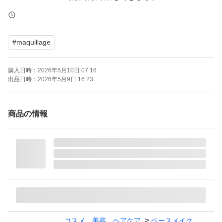
【ブランド】MAQuillAGE (マキアージュ)
#
maquillage
【商品名】ドラマティックパウダリー EX
【カラー】オークル20
購入日時：
2026年5月10日 07:16
【タイプ】レフィル
出品日時：
2026年5月9日 16:23
【商品の状態】未使用
【その他】SPF25・PA+++
商品の情報
よろしくお願いいたします。
コスメ、美容、ヘアケア
ベースメイク