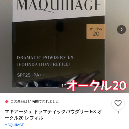
1
/
2
この商品は
14時間
で売れました
い
マキアージュ ドラマティックパウダリー EX オ
3
ークル20 レフィル
MAQuillAGE