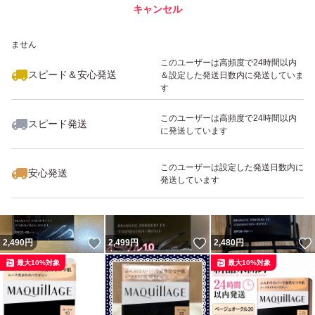
キャンセル
スピード&安心発送
いいね！
いいね！
2,499
※このバッジは実績に基づく表示であり、発送を保証しているものではあり
円
2,399
円
2,490
円
ません
最大10%対象
最大10%対象
このユーザーは高頻度で24時間以内
スピード＆安心発送
＆設定した発送日数内に発送していま
す
このユーザーは高頻度で24時間以内
スピード発送
に発送しています
いいね！
いいね！
2,489
円
2,499
円
2,599
円
最大10%対象
最大10%対象
このユーザーは設定した発送日数内に
安心発送
発送しています
いいね！
いいね！
2,490
円
2,499
円
2,480
円
最大10%対象
最大10%対象