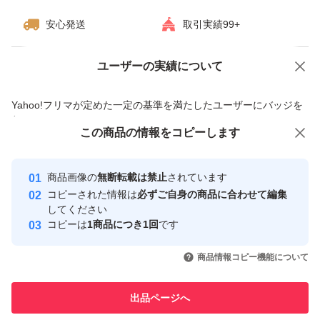
安心発送
取引実績99+
ユーザーの実績について
価格の相談
商品への質問
商品への質問からの値下げ交渉、不適切なカテゴリ変更依頼は禁止です
Yahoo!フリマが定めた一定の基準を満たしたユーザーにバッジを
付与しています
この商品をみている人にオススメ
この商品の情報をコピーします
安心取引出品者
最大10%対象
最大10%対象
最大10%対象
Yahoo!フリマの基準をクリアした安
安心取引出品者
商品画像の
無断転載は禁止
されています
心・安全なユーザーです
コピーされた情報は
必ずご自身の商品に合わせて編集
取引実績
してください
コピーは
1商品につき1回
です
このユーザーはYahoo!フリマの取
取引実績◯+
いいね！
いいね！
2,499
円
2,499
円
2,469
円
引を完了させた実績があります
商品情報コピー機能について
最大10%対象
最大10%対象
最大10%対象
このユーザーは他フリマサービス
他フリマ実績◯+
出品ページへ
での取引実績があります