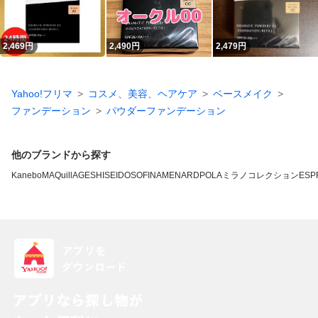
2,469
円
2,490
円
2,479
円
Yahoo!フリマ
コスメ、美容、ヘアケア
ベースメイク
ファンデーション
パウダーファンデーション
他のブランドから探す
Kanebo
MAQuillAGE
SHISEIDO
SOFINA
MENARD
POLA
ミラノコレクション
ESP