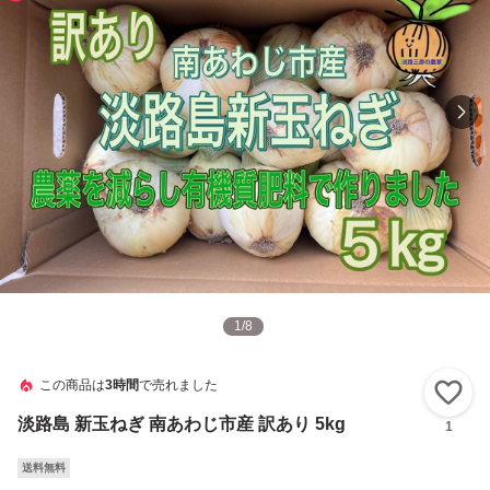
1
/
8
この商品は
3時間
で売れました
い
淡路島 新玉ねぎ 南あわじ市産 訳あり 5kg
1
送料無料