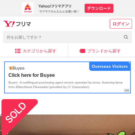
ログイン
カテゴリから探す
ブランドから探す
Overseas Visitors
Click here for Buyee
Buyee - A multilingual purchasing agent service operated by tenso, featuring items
from JDirectItems Fleamarket (provided by LY Corporation)