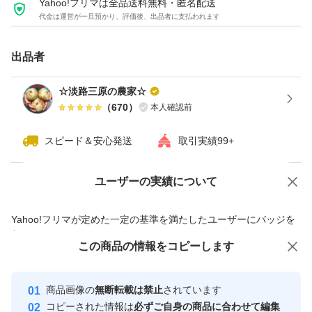
Yahoo!フリマは全品送料無料・匿名配送
ご購入をお控えください。
代金は運営が一旦預かり、評価後、出品者に支払われます
出品者
お早めにお召し上がりください。
到着後 出来れば冷蔵庫で保存して下さい。
☆淡路三原の農家☆
（
670
）
本人確認前
常温発送です
スピード＆安心発送
取引実績99+
おじいちゃん、おばあちゃんが作った 美味しい玉ねぎ1度
ユーザーの実績について
価格の相談
商品への質問
食べてみてください""(*´ч`*)""
商品への質問からの値下げ交渉、不適切なカテゴリ変更依頼は禁止です
Yahoo!フリマが定めた一定の基準を満たしたユーザーにバッジを
付与しています
☆トラブル防止のため 日時、時間指定はご自身でお願い
この商品をみている人にオススメ
この商品の情報をコピーします
安心取引出品者
いたします。
最大10%対象
Yahoo!フリマの基準をクリアした安
安心取引出品者
商品画像の
無断転載は禁止
されています
心・安全なユーザーです
★北海道、沖縄、東北、離島のお客様は商品到着までの日
コピーされた情報は
必ずご自身の商品に合わせて編集