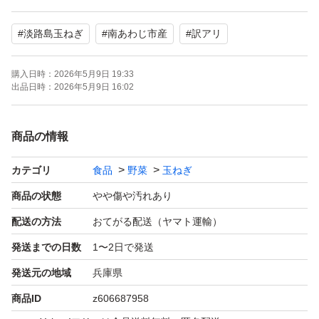
#
淡路島玉ねぎ
#
南あわじ市産
#
訳アリ
玉ねぎの本場！淡路島の南あわじ市で収穫した甘くて美味
しい玉ねぎです\( *´ω`* )/
購入日時：
2026年5月9日 19:33
ただ少し形が不細工なのです…
出品日時：
2026年5月9日 16:02
（分球 ハゼ 小玉 剥けキズ 虫食い 空洞 とう立ち ）
だけど 味には自信があります()
商品の情報
カテゴリ
食品
野菜
玉ねぎ
☆早生玉ねぎ
サイズ ☆ バラバラ
商品の状態
やや傷や汚れあり
重 量 ☆ 箱込み約5kg
配送の方法
おてがる配送（ヤマト運輸）
発送までの日数
1〜2日で発送
☆注意☆
発送元の地域
兵庫県
商品ID
z606687958
★少し土が付着している場合がありますので気になる方は