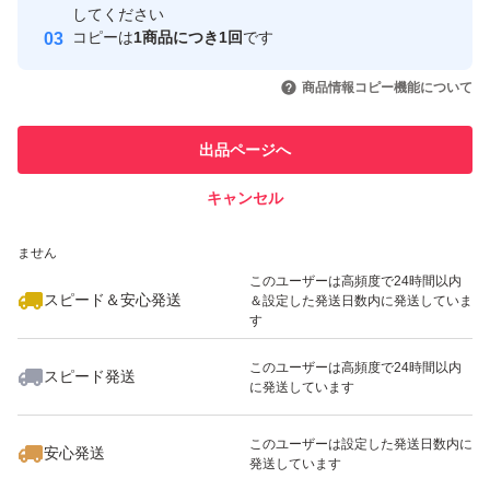
取引実績
してください
数が数日かかりますので品質は保証出来かねます。
コピーは
1商品につき1回
です
このユーザーはYahoo!フリマの取
取引実績◯+
いいね！
いいね！
1,950
円
1,950
円
2,500
円
引を完了させた実績があります
商品情報コピー機能について
種類玉ねぎ
最大10%対象
特徴農家直送,訳あり
このユーザーは他フリマサービス
他フリマ実績◯+
出品ページへ
での取引実績があります
量5kg
キャンセル
スピード&安心発送
いいね！
いいね！
1,600
※このバッジは実績に基づく表示であり、発送を保証しているものではあり
円
1,500
円
1,600
円
ません
このユーザーは高頻度で24時間以内
スピード＆安心発送
＆設定した発送日数内に発送していま
す
このユーザーは高頻度で24時間以内
スピード発送
に発送しています
いいね！
いいね！
1,780
円
1,480
円
2,100
円
このユーザーは設定した発送日数内に
安心発送
発送しています