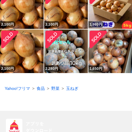
2,100
円
2,100
円
1,980
円
2,100
円
2,280
円
1,650
円
Yahoo!フリマ
食品
野菜
玉ねぎ