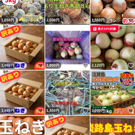
いいね！
いいね！
1,650
円
2,600
円
1,550
円
最大10%対象
いいね！
いいね！
1,880
円
1,800
円
2,120
円
いいね！
いいね！
1,880
円
1,450
円
3,000
円