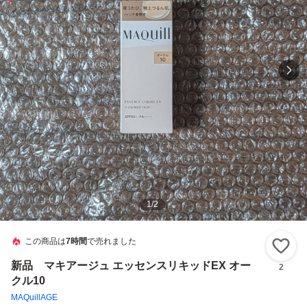
1
/
2
この商品は
7時間
で売れました
い
新品 マキアージュ エッセンスリキッドEX オー
2
クル10
MAQuillAGE