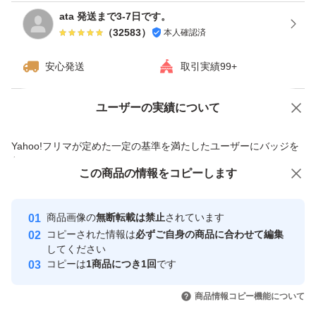
ata 発送まで3-7日です。
（
32583
）
本人確認済
安心発送
取引実績99+
ユーザーの実績について
価格の相談
商品への質問
商品への質問からの値下げ交渉、不適切なカテゴリ変更依頼は禁止です
Yahoo!フリマが定めた一定の基準を満たしたユーザーにバッジを
付与しています
この商品をみている人にオススメ
この商品の情報をコピーします
安心取引出品者
最大10%対象
Yahoo!フリマの基準をクリアした安
安心取引出品者
商品画像の
無断転載は禁止
されています
心・安全なユーザーです
コピーされた情報は
必ずご自身の商品に合わせて編集
取引実績
してください
コピーは
1商品につき1回
です
このユーザーはYahoo!フリマの取
取引実績◯+
いいね！
いいね！
2,900
円
2,900
円
2,900
円
引を完了させた実績があります
商品情報コピー機能について
最大10%対象