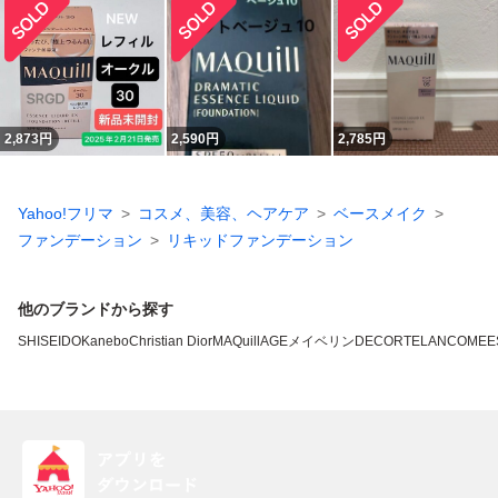
2,873
円
2,590
円
2,785
円
Yahoo!フリマ
コスメ、美容、ヘアケア
ベースメイク
ファンデーション
リキッドファンデーション
他のブランドから探す
SHISEIDO
Kanebo
Christian Dior
MAQuillAGE
メイベリン
DECORTE
LANCOME
E