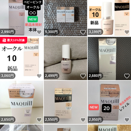
いいね！
いいね！
2,990
円
5,300
円
3,199
円
最大10%対象
いいね！
いいね！
3,060
円
2,499
円
2,680
円
いいね！
いいね！
2,650
円
2,550
円
2,950
円