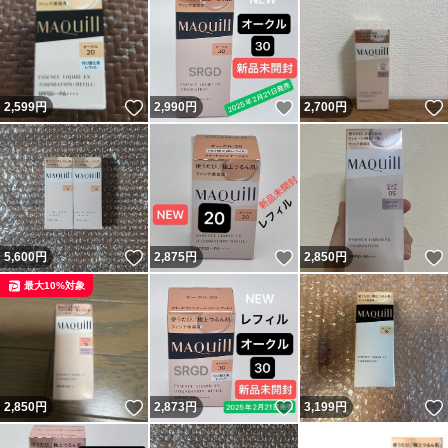
いいね！
いいね！
2,599
円
2,990
円
2,700
円
いいね！
いいね！
5,600
円
2,875
円
2,850
円
最大10%対象
いいね！
いいね！
2,850
円
2,873
円
3,199
円