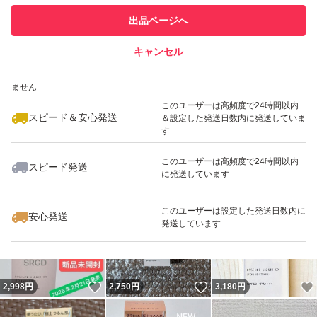
このユーザーは他フリマサービス
他フリマ実績◯+
出品ページへ
での取引実績があります
キャンセル
スピード&安心発送
いいね！
いいね！
2,750
※このバッジは実績に基づく表示であり、発送を保証しているものではあり
円
2,800
円
2,998
円
ません
このユーザーは高頻度で24時間以内
スピード＆安心発送
＆設定した発送日数内に発送していま
す
このユーザーは高頻度で24時間以内
スピード発送
に発送しています
いいね！
いいね！
2,700
円
2,620
円
2,500
円
このユーザーは設定した発送日数内に
安心発送
発送しています
いいね！
いいね！
2,998
円
2,750
円
3,180
円