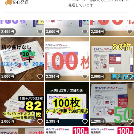
安心発送
発送しています
いいね！
いいね！
2,499
円
3,000
円
2,384
円
いいね！
いいね！
1,000
円
2,384
円
2,000
円
いいね！
いいね！
2,000
円
2,399
円
1,299
円