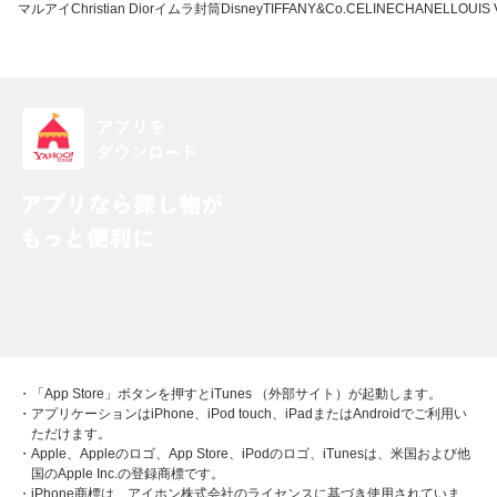
マルアイ
Christian Dior
イムラ封筒
Disney
TIFFANY&Co.
CELINE
CHANEL
LOUIS 
・「App Store」ボタンを押すとiTunes （外部サイト）が起動します。
・アプリケーションはiPhone、iPod touch、iPadまたはAndroidでご利用い
ただけます。
・Apple、Appleのロゴ、App Store、iPodのロゴ、iTunesは、米国および他
国のApple Inc.の登録商標です。
・iPhone商標は、アイホン株式会社のライセンスに基づき使用されていま