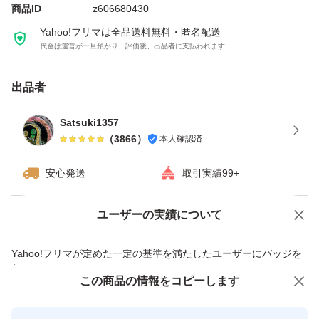
商品ID
z606680430
Yahoo!フリマは全品送料無料・匿名配送
代金は運営が一旦預かり、評価後、出品者に支払われます
出品者
Satsuki1357
（
3866
）
本人確認済
安心発送
取引実績99+
ユーザーの実績について
価格の相談
商品への質問
商品への質問からの値下げ交渉、不適切なカテゴリ変更依頼は禁止です
Yahoo!フリマが定めた一定の基準を満たしたユーザーにバッジを
付与しています
この商品をみている人にオススメ
この商品の情報をコピーします
安心取引出品者
最大10%対象
最大10%対象
最大10%対象
Yahoo!フリマの基準をクリアした安