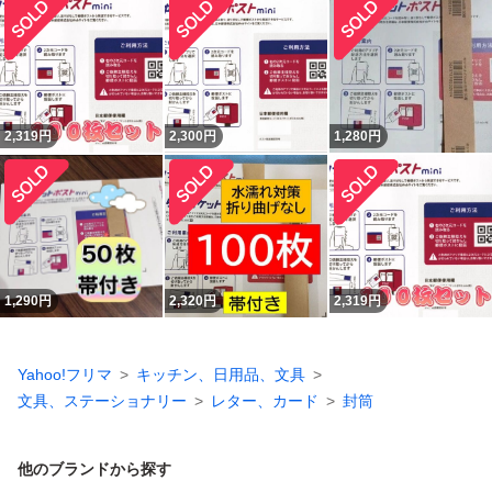
2,319
円
2,300
円
1,280
円
1,290
円
2,320
円
2,319
円
Yahoo!フリマ
キッチン、日用品、文具
文具、ステーショナリー
レター、カード
封筒
他のブランドから探す