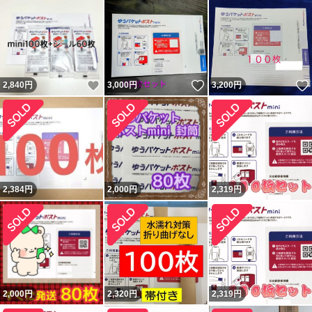
いいね！
いいね！
2,840
円
3,000
円
3,200
円
2,384
円
2,000
円
2,319
円
2,000
円
2,320
円
2,319
円