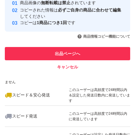
安心取引出品者
商品画像の
無断転載は禁止
されています
心・安全なユーザーです
コピーされた情報は
必ずご自身の商品に合わせて編集
取引実績
してください
コピーは
1商品につき1回
です
このユーザーはYahoo!フリマの取
取引実績◯+
いいね！
いいね！
2,000
円
2,000
円
2,000
円
引を完了させた実績があります
商品情報コピー機能について
最大10%対象
最大10%対象
このユーザーは他フリマサービス
他フリマ実績◯+
出品ページへ
での取引実績があります
キャンセル
スピード&安心発送
いいね！
いいね！
2,000
※このバッジは実績に基づく表示であり、発送を保証しているものではあり
円
2,000
円
2,000
円
ません
最大10%対象
このユーザーは高頻度で24時間以内
スピード＆安心発送
＆設定した発送日数内に発送していま
す
このユーザーは高頻度で24時間以内
スピード発送
に発送しています
いいね！
いいね！
1,290
円
2,380
円
2,384
円
最大10%対象
最大10%対象
最大10%対象
このユーザーは設定した発送日数内に