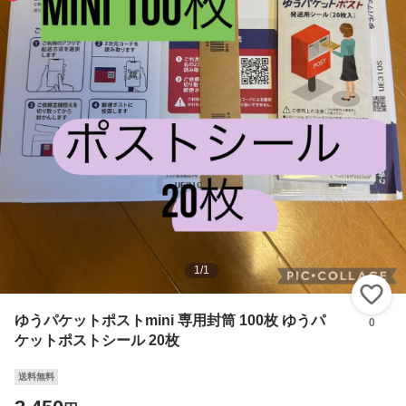
1
/
1
い
ゆうパケットポストmini 専用封筒 100枚 ゆうパ
0
ケットポストシール 20枚
送料無料