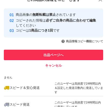
安心取引出品者
最大10%対象
Yahoo!フリマの基準をクリアした安
安心取引出品者
商品画像の
無断転載は禁止
されています
心・安全なユーザーです
コピーされた情報は
必ずご自身の商品に合わせて編集
取引実績
してください
コピーは
1商品につき1回
です
このユーザーはYahoo!フリマの取
取引実績◯+
いいね！
いいね！
2,260
円
1,950
円
2,599
円
引を完了させた実績があります
商品情報コピー機能について
このユーザーは他フリマサービス
他フリマ実績◯+
出品ページへ
での取引実績があります
キャンセル
スピード&安心発送
いいね！
いいね！
2,580
※このバッジは実績に基づく表示であり、発送を保証しているものではあり
円
2,599
円
2,599
円
ません
このユーザーは高頻度で24時間以内
スピード＆安心発送
＆設定した発送日数内に発送していま
す
このユーザーは高頻度で24時間以内
スピード発送
に発送しています