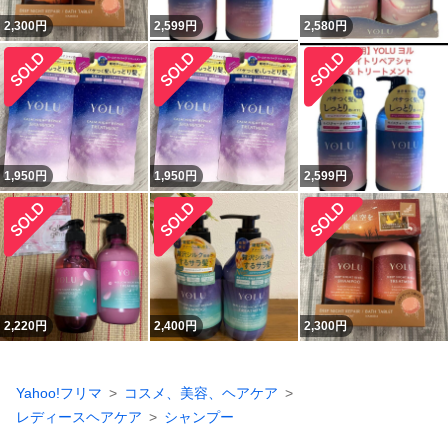
2,300
円
2,599
円
2,580
円
1,950
円
1,950
円
2,599
円
2,220
円
2,400
円
2,300
円
Yahoo!フリマ
コスメ、美容、ヘアケア
レディースヘアケア
シャンプー