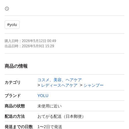
よろしくお願いいたします。
お値下げ不可
#
yolu
ゆうパケットプラス発送
購入日時：
2026年5月12日 00:49
出品日時：
2026年5月9日 15:29
商品の情報
コスメ、美容、ヘアケア
カテゴリ
レディースヘアケア
シャンプー
ブランド
YOLU
商品の状態
未使用に近い
配送の方法
おてがる配送（日本郵便）
発送までの日数
1〜2日で発送