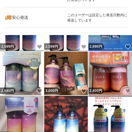
いいね！
いいね！
2,999
円
2,550
円
2,199
円
このユーザーは設定した発送日数内に
安心発送
発送しています
いいね！
いいね！
2,599
円
2,599
円
2,990
円
いいね！
いいね！
2,580
円
3,000
円
2,800
円