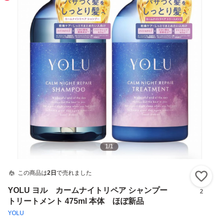
1
/
1
この商品は
2日
で売れました
い
YOLU ヨル カームナイトリペア シャンプー
2
トリートメント 475ml 本体 ほぼ新品
YOLU