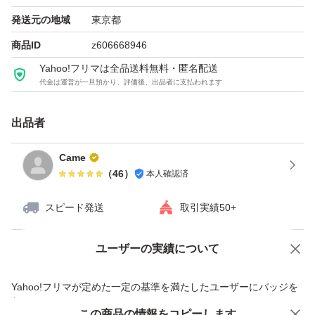
発送元の地域
東京都
商品ID
z606668946
Yahoo!フリマは全品送料無料・匿名配送
代金は運営が一旦預かり、評価後、出品者に支払われます
出品者
Came
（
46
）
本人確認済
スピード発送
取引実績50+
ユーザーの実績について
価格の相談
商品への質問
商品への質問からの値下げ交渉、不適切なカテゴリ変更依頼は禁止です
Yahoo!フリマが定めた一定の基準を満たしたユーザーにバッジを
付与しています
この商品をみている人にオススメ
この商品の情報をコピーします