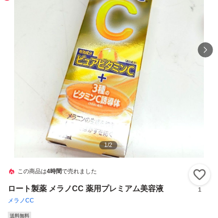
1
/
2
この商品は
4時間
で売れました
い
ロート製薬 メラノCC 薬用プレミアム美容液
1
メラノCC
送料無料