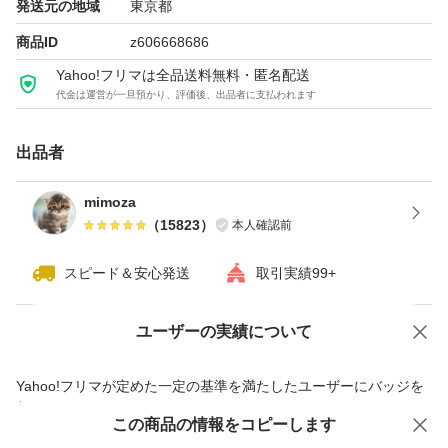
発送元の地域
東京都
商品ID
z606668686
Yahoo!フリマは全品送料無料・匿名配送
代金は運営が一旦預かり、評価後、出品者に支払われます
出品者
mimoza
（
15823
）
本人確認前
スピード＆安心発送
取引実績99+
ユーザーの実績について
価格の相談
商品への質問
商品への質問からの値下げ交渉、不適切なカテゴリ変更依頼は禁止です
Yahoo!フリマが定めた一定の基準を満たしたユーザーにバッジを
付与しています
この商品をみている人にオススメ
この商品の情報をコピーします
安心取引出品者