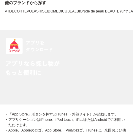
他のブランドから探す
VT
DECORTE
POLA
SHISEIDO
MEDICUBE
ALBION
cle de peau BEAUTE
Yunth
L
・「App Store」ボタンを押すとiTunes （外部サイト）が起動します。
・アプリケーションはiPhone、iPod touch、iPadまたはAndroidでご利用い
ただけます。
・Apple、Appleのロゴ、App Store、iPodのロゴ、iTunesは、米国および他