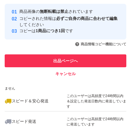
最大10%対象
最大10%対象
最大10%対象
Yahoo!フリマの基準をクリアした安
安心取引出品者
商品画像の
無断転載は禁止
されています
心・安全なユーザーです
コピーされた情報は
必ずご自身の商品に合わせて編集
取引実績
してください
コピーは
1商品につき1回
です
このユーザーはYahoo!フリマの取
取引実績◯+
いいね！
いいね！
1,280
円
1,290
円
1,350
円
引を完了させた実績があります
商品情報コピー機能について
最大10%対象
最大10%対象
このユーザーは他フリマサービス
他フリマ実績◯+
出品ページへ
での取引実績があります
キャンセル
スピード&安心発送
いいね！
いいね！
1,295
※このバッジは実績に基づく表示であり、発送を保証しているものではあり
円
1,300
円
1,299
円
ません
このユーザーは高頻度で24時間以内
スピード＆安心発送
＆設定した発送日数内に発送していま
す
このユーザーは高頻度で24時間以内
スピード発送
に発送しています
いいね！
いいね！
1,500
円
1,300
円
1,030
円