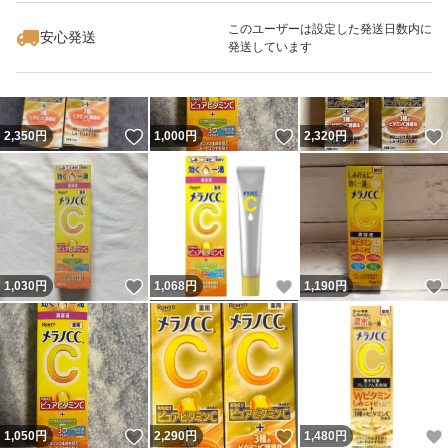
このユーザーは設定した発送日数内に
安心発送
発送しています
いいね！
いいね！
2,350
円
1,000
円
2,320
円
いいね！
いいね！
1,030
円
1,068
円
1,190
円
いいね！
いいね！
1,050
円
2,290
円
1,480
円