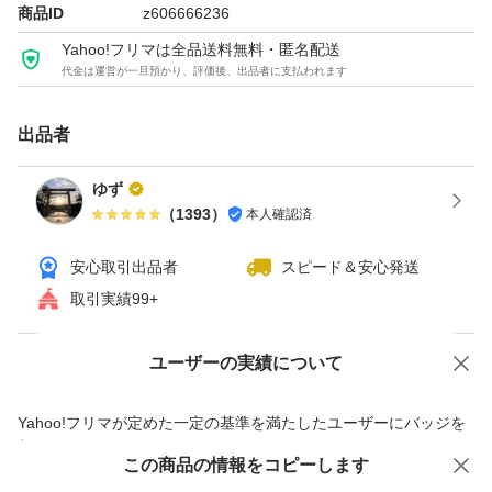
メタバリア
商品ID
z606666236
プレミアムEX
Yahoo!フリマは全品送料無料・匿名配送
代金は運営が一旦預かり、評価後、出品者に支払われます
240粒
30日分
出品者
FUJIFILM
富士フイルム
ゆず
（
1393
）
本人確認済
富士フィルム
ダイエット
安心取引出品者
スピード＆安心発送
サプリメント
取引実績99+
サプリ
ユーザーの実績について
価格の相談
商品への質問
商品への質問からの値下げ交渉、不適切なカテゴリ変更依頼は禁止です
Yahoo!フリマが定めた一定の基準を満たしたユーザーにバッジを
付与しています
この商品をみている人にオススメ
この商品の情報をコピーします
安心取引出品者