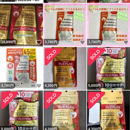
いいね！
いいね！
10,899
円
3,780
円
3,780
円
いいね！
4,780
円
4,300
円
5,000
円
5,000
円
4,200
円
4,350
円