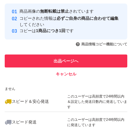
最大10%対象
最大10%対象
最大10%対象
Yahoo!フリマの基準をクリアした安
安心取引出品者
商品画像の
無断転載は禁止
されています
心・安全なユーザーです
コピーされた情報は
必ずご自身の商品に合わせて編集
取引実績
してください
コピーは
1商品につき1回
です
このユーザーはYahoo!フリマの取
取引実績◯+
いいね！
いいね！
4,200
円
4,500
円
4,300
円
引を完了させた実績があります
商品情報コピー機能について
最大10%対象
最大10%対象
このユーザーは他フリマサービス
他フリマ実績◯+
出品ページへ
での取引実績があります
キャンセル
スピード&安心発送
いいね！
いいね！
4,880
※このバッジは実績に基づく表示であり、発送を保証しているものではあり
円
4,330
円
4,399
円
ません
このユーザーは高頻度で24時間以内
スピード＆安心発送
＆設定した発送日数内に発送していま
す
このユーザーは高頻度で24時間以内
スピード発送
に発送しています
いいね！
いいね！
4,300
円
4,440
円
4,480
円