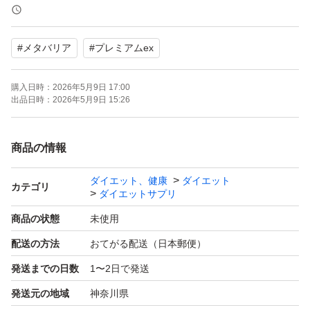
・脂肪の吸収を抑える
・おなかの脂肪・体重・ウエスト周囲径を減らす
#
メタバリア
#
プレミアムex
新品未開封
購入日時：
2026年5月9日 17:00
出品日時：
2026年5月9日 15:26
届きたてです。
商品の情報
即購入可能です。
ダイエット、健康
ダイエット
カテゴリ
ダイエットサプリ
サプリケース、リーフレットも同封し、ゆうパケットで匿
商品の状態
未使用
名配送します。
配送の方法
おてがる配送（日本郵便）
発送までの日数
1〜2日で発送
送料、手数料がかかりますので、値下げ交渉不可です。
発送元の地域
神奈川県