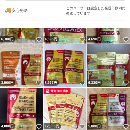
最大10%対象
このユーザーは設定した発送日数内に
安心発送
発送しています
いいね！
いいね！
6,300
円
4,595
円
4,690
円
いいね！
いいね！
3,900
円
8,677
円
6,330
円
最大10%対象
いいね！
いいね！
4,800
円
12,600
円
5,800
円