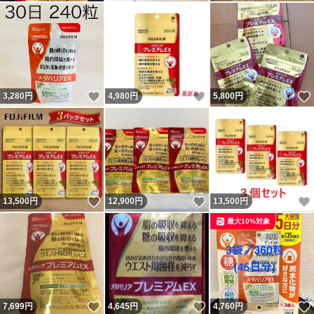
いいね！
いいね！
3,280
円
4,980
円
5,800
円
いいね！
いいね！
13,500
円
12,900
円
13,500
円
最大10%対象
いいね！
いいね！
7,699
円
4,645
円
4,760
円