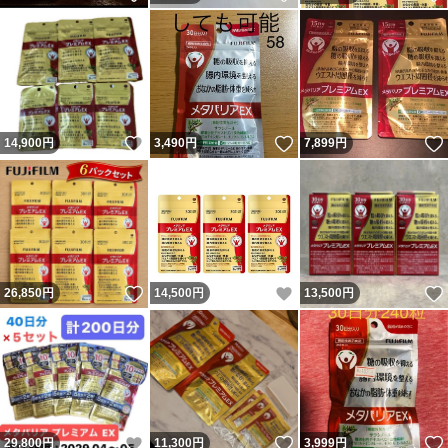
いいね！
いいね！
14,900
円
3,490
円
7,899
円
いいね！
いいね！
26,850
円
14,500
円
13,500
円
いいね！
いいね！
29,800
円
11,300
円
3,999
円