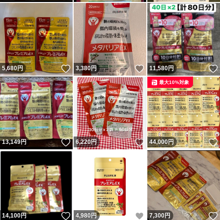
いいね！
いいね！
5,680
円
3,380
円
11,580
円
最大10%対象
いいね！
いいね！
13,149
円
6,220
円
44,000
円
いいね！
いいね！
14,100
円
4,980
円
7,300
円