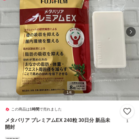
1
/
4
この商品は
1時間
で売れました
い
メタバリア プレミアムEX 240粒 30日分 新品未
1
開封