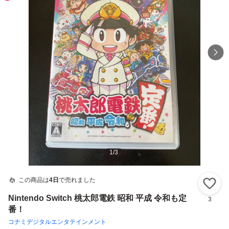
1
/
3
この商品は
4日
で売れました
い
Nintendo Switch 桃太郎電鉄 昭和 平成 令和も定
3
番！
コナミデジタルエンタテインメント