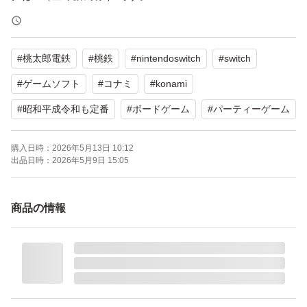
【表記・型番】
#
桃太郎電鉄
#
桃鉄
#
nintendoswitch
#
switch
NINTENDO SWITCH
KONAMI
#
ゲームソフト
#
コナミ
#
konami
CERO A
#
昭和平成令和も定番
#
ボードゲーム
#
パーティーゲーム
さくまあきら 2020 Konami Digital Entertainment
購入日時：
2026年5月13日 10:12
出品日時：
2026年5月9日 15:05
よろしくお願いいたします。
商品の情報