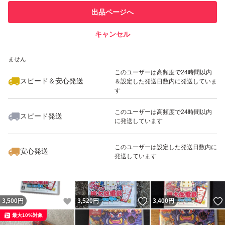
このユーザーは他フリマサービス
他フリマ実績◯+
出品ページへ
での取引実績があります
キャンセル
スピード&安心発送
いいね！
いいね！
3,500
※このバッジは実績に基づく表示であり、発送を保証しているものではあり
円
3,700
円
3,300
円
ません
最大10%対象
最大10%対象
最大10%対象
このユーザーは高頻度で24時間以内
スピード＆安心発送
＆設定した発送日数内に発送していま
す
このユーザーは高頻度で24時間以内
スピード発送
に発送しています
いいね！
いいね！
3,500
円
3,400
円
3,200
円
最大10%対象
最大10%対象
このユーザーは設定した発送日数内に
安心発送
発送しています
いいね！
いいね！
3,500
円
3,520
円
3,400
円
最大10%対象