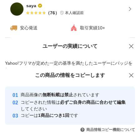
saya
（
76
）
本人確認前
安心発送
取引実績10+
ユーザーの実績について
価格の相談
商品への質問
商品への質問からの値下げ交渉、不適切なカテゴリ変更依頼は禁止です
Yahoo!フリマが定めた一定の基準を満たしたユーザーにバッジを
付与しています
この商品をみている人にオススメ
この商品の情報をコピーします
安心取引出品者
最大10%対象
最大10%対象
最大10%対象
Yahoo!フリマの基準をクリアした安
安心取引出品者
商品画像の
無断転載は禁止
されています
心・安全なユーザーです
コピーされた情報は
必ずご自身の商品に合わせて編集
取引実績
してください
コピーは
1商品につき1回
です
このユーザーはYahoo!フリマの取
取引実績◯+
いいね！
いいね！
3,250
円
3,250
円
3,500
円
引を完了させた実績があります
商品情報コピー機能について
最大10%対象
最大10%対象
最大10%対象