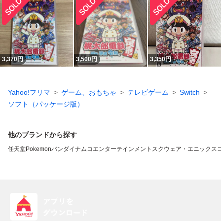
3,370
円
3,500
円
3,350
円
Yahoo!フリマ
ゲーム、おもちゃ
テレビゲーム
Switch
ソフト（パッケージ版）
他のブランドから探す
任天堂
Pokemon
バンダイナムコエンターテインメント
スクウェア・エニックス