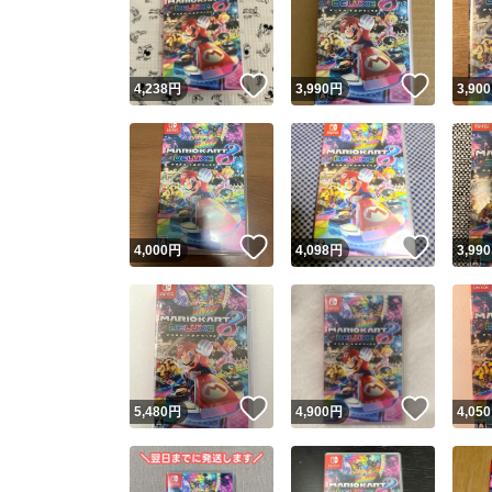
いいね！
いいね
4,238
円
3,990
円
3,900
いいね！
いいね
4,000
円
4,098
円
3,990
Yaho
安心取引
安心
いいね！
いいね
5,480
円
4,900
円
4,050
取引実績
取引