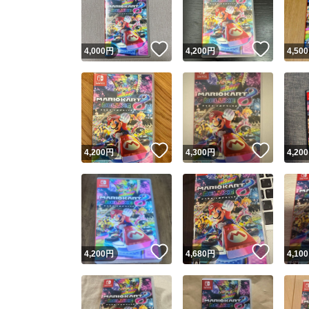
他フ
いいね！
いいね
4,000
円
4,200
円
4,500
スピード
※このバッ
スピ
いいね！
いいね
4,200
円
4,300
円
4,200
スピ
安心
いいね！
いいね
4,200
円
4,680
円
4,100