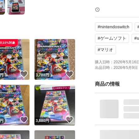
#
nintendoswitch
#
ゲームソフト
#
s
大10%対象
#
マリオ
購入日時：
2026年5月16日 
出品日時：
2026年5月9日 
！
いいね！
いいね！
円
3,788
円
商品の情報
！
いいね！
いいね！
円
3,880
円