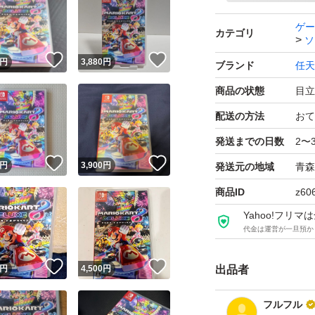
ゲー
カテゴリ
ソ
！
いいね！
いいね！
円
3,880
円
ブランド
任天
商品の状態
目立
配送の方法
おて
発送までの日数
2〜
！
いいね！
いいね！
円
3,900
円
発送元の地域
青森
商品ID
z60
Yahoo!フリ
代金は運営が一旦預か
！
いいね！
いいね！
円
4,500
円
出品者
フルフル