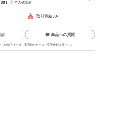
（
39
）
本人確認前
取引実績30+
相談
商品への質問
からの値下げ交渉、不適切なカテゴリ変更依頼は禁止です
ます