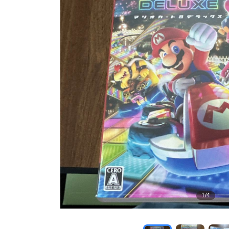
1
/
4