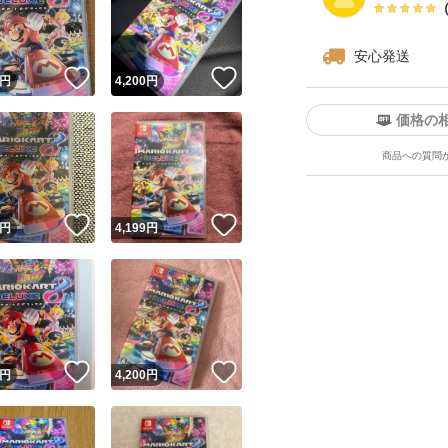
安心発送
！
いいね！
いいね！
円
4,200
円
価格の
商品への質問
ユーザーの実績について
！
いいね！
いいね！
円
4,199
円
o!フリマが定めた一定の基準を満たしたユーザーにバッジを付与しています
出品者
この商品の情報をコピーします
取引出品者
Yahoo!フリマの基準をクリアした安心・安全なユーザーです
！
いいね！
いいね！
商品画像の
無断転載は禁止
されています
円
4,200
円
コピーされた情報は
必ずご自身の商品に合わせて編集
してください
コピーは
1商品につき1回
です
実績◯+
このユーザーはYahoo!フリマの取引を完了させた実績があり