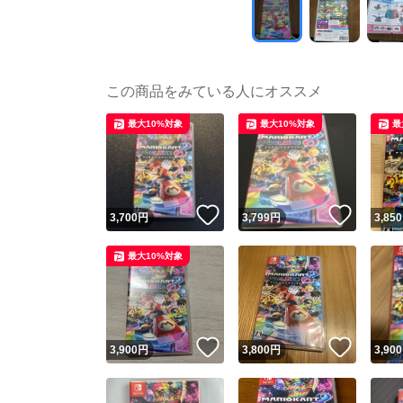
この商品をみている人にオススメ
最大10%対象
最大10%対象
最
いいね！
いいね
3,700
円
3,799
円
3,850
最大10%対象
いいね！
いいね
3,900
円
3,800
円
3,900