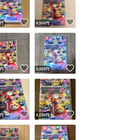
商品情報コピー機
リマ実績◯+
このユーザーは他フリマサービスでの取引実績があります
！
いいね！
いいね！
円
4,500
円
出品ページへ
&安心発送
キャンセル
ジは実績に基づく表示であり、発送を保証しているものではありません
このユーザーは高頻度で24時間以内＆設定した発送日数内に
ード＆安心発送
ます
！
いいね！
いいね！
円
5,000
円
ード発送
このユーザーは高頻度で24時間以内に発送しています
発送
このユーザーは設定した発送日数内に発送しています
！
いいね！
いいね！
円
4,150
円