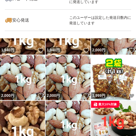
に発送しています
いいね！
いいね！
1,940
円
1,940
円
2,000
円
このユーザーは設定した発送日数内に
安心発送
発送しています
いいね！
いいね！
1,940
円
1,940
円
2,000
円
いいね！
いいね！
2,000
円
2,000
円
1,999
円
最大10%対象