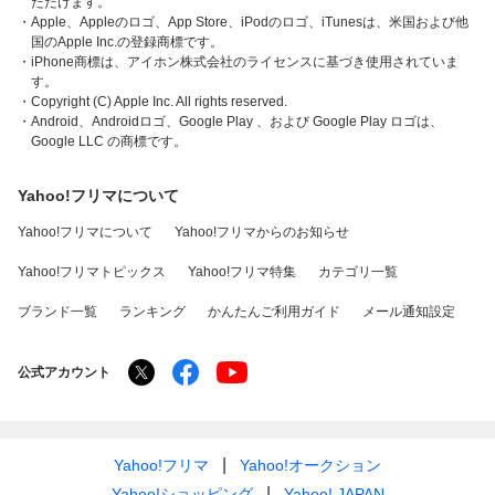
ただけます。
・Apple、Appleのロゴ、App Store、iPodのロゴ、iTunesは、米国および他
国のApple Inc.の登録商標です。
・iPhone商標は、アイホン株式会社のライセンスに基づき使用されていま
す。
・Copyright (C) Apple Inc. All rights reserved.
・Android、Androidロゴ、Google Play 、および Google Play ロゴは、
Google LLC の商標です。
Yahoo!フリマについて
Yahoo!フリマについて
Yahoo!フリマからのお知らせ
Yahoo!フリマトピックス
Yahoo!フリマ特集
カテゴリ一覧
ブランド一覧
ランキング
かんたんご利用ガイド
メール通知設定
公式アカウント
Yahoo!フリマ
Yahoo!オークション
Yahoo!ショッピング
Yahoo! JAPAN