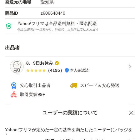
発送元の地域
愛知県
商品ID
z606648440
Yahoo!フリマは全品送料無料・匿名配送
代金は運営が一旦預かり、評価後、出品者に支払われます
出品者
8、9日お休み
（
4195
）
本人確認済
安心取引出品者
スピード＆安心発送
取引実績99+
ユーザーの実績について
価格の相談
商品への質問
商品への質問からの値下げ交渉、不適切なカテゴリ変更依頼は禁止です
Yahoo!フリマが定めた一定の基準を満たしたユーザーにバッジを
付与しています