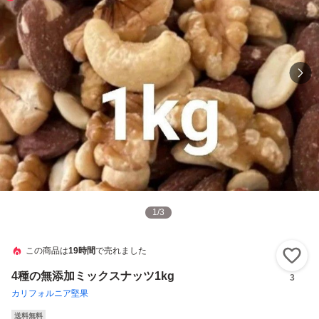
1
/
3
この商品は
19時間
で売れました
い
4種の無添加ミックスナッツ1kg
3
カリフォルニア堅果
送料無料