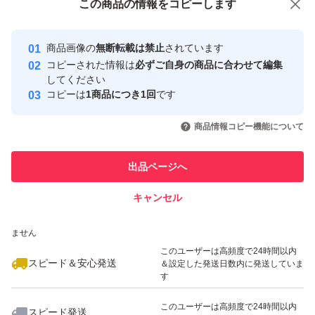
この商品をみている人にオススメ
この商品の情報をコピーします
安心取引出品者
最大10%対象
最大10%対象
最大10%対象
Yahoo!フリマの基準をクリアした安
安心取引出品者
商品画像の
無断転載は禁止
されています
心・安全なユーザーです
コピーされた情報は
必ずご自身の商品に合わせて編集
取引実績
してください
コピーは
1商品につき1回
です
このユーザーはYahoo!フリマの取
取引実績◯+
いいね！
いいね！
1,940
円
2,000
円
1,940
円
引を完了させた実績があります
商品情報コピー機能について
このユーザーは他フリマサービス
他フリマ実績◯+
出品ページへ
での取引実績があります
キャンセル
スピード&安心発送
いいね！
いいね！
1,940
※このバッジは実績に基づく表示であり、発送を保証しているものではあり
円
1,940
円
1,940
円
ません
このユーザーは高頻度で24時間以内
スピード＆安心発送
＆設定した発送日数内に発送していま
す
このユーザーは高頻度で24時間以内
スピード発送