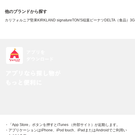
他のブランドから探す
カリフォルニア堅果
KIRKLAND signature
TON'S
稲葉ピーナツ
DELTA（食品）
3G
・「App Store」ボタンを押すとiTunes （外部サイト）が起動します。
・アプリケーションはiPhone、iPod touch、iPadまたはAndroidでご利用い