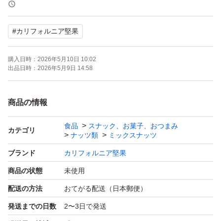
#大容量 #チャック付き#ミックスナッツ#くるみ#アーモ
ンド#カシューナッツ#ピーナッツ#カリフォルニア堅果
#
カリフォルニア堅果
購入日時：
2026年5月10日 10:02
出品日時：
2026年5月9日 14:58
商品の情報
食品
スナック、お菓子、おつまみ
カテゴリ
ナッツ類
ミックスナッツ
ブランド
カリフォルニア堅果
商品の状態
未使用
配送の方法
おてがる配送（日本郵便）
発送までの日数
2〜3日で発送