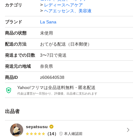
カテゴリ
レディースヘアケア
ヘアエッセンス、美容液
ブランド
La Sana
商品の状態
未使用
配送の方法
おてがる配送（日本郵便）
発送までの日数
3〜7日で発送
発送元の地域
奈良県
商品ID
z606640538
Yahoo!フリマは全品送料無料・匿名配送
代金は運営が一旦預かり、評価後、出品者に支払われます
出品者
seyatsusu
（
14
）
本人確認前