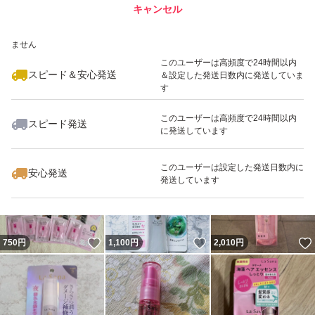
キャンセル
スピード&安心発送
いいね！
いいね！
850
※このバッジは実績に基づく表示であり、発送を保証しているものではあり
円
1,000
円
1,000
円
ません
最大10%対象
このユーザーは高頻度で24時間以内
スピード＆安心発送
＆設定した発送日数内に発送していま
す
このユーザーは高頻度で24時間以内
スピード発送
に発送しています
いいね！
いいね！
1,290
円
1,000
円
1,400
円
このユーザーは設定した発送日数内に
安心発送
発送しています
いいね！
いいね！
750
円
1,100
円
2,010
円