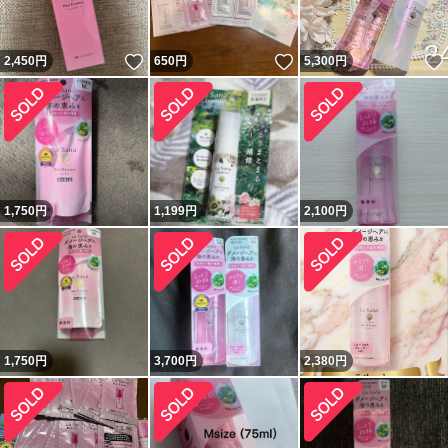
いいね！
いいね！
2,450
円
650
円
5,300
円
1,750
円
1,199
円
2,100
円
1,750
円
3,700
円
2,380
円