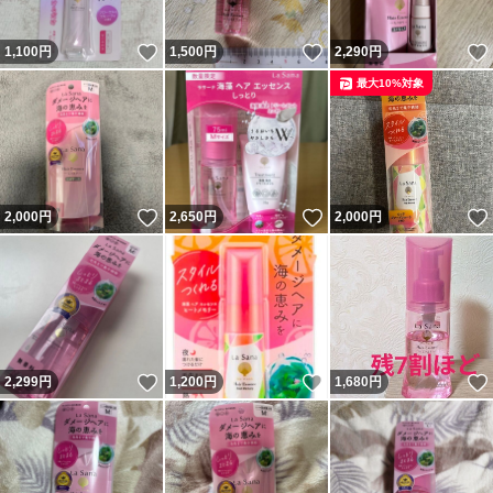
いいね！
いいね！
1,100
円
1,500
円
2,290
円
最大10%対象
いいね！
いいね！
2,000
円
2,650
円
2,000
円
いいね！
いいね！
2,299
円
1,200
円
1,680
円