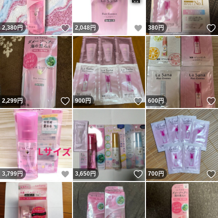
いいね！
いいね！
2,380
円
2,048
円
380
円
いいね！
いいね！
2,299
円
900
円
600
円
いいね！
いいね！
3,799
円
3,650
円
700
円