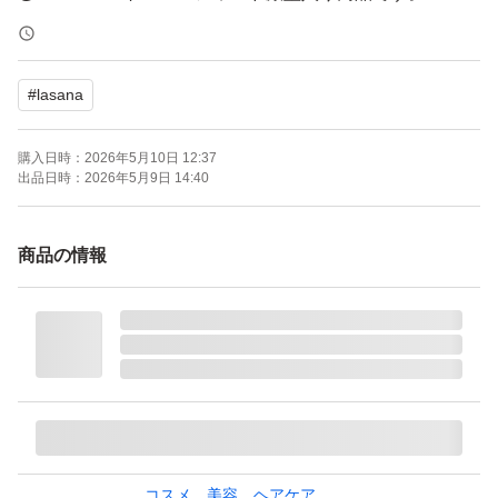
発送までの日数を3日から7日にしておりますが、お急ぎ
の場合はメッセージをください。
#
lasana
【ブランド】La Sana（ラサーナ）
購入日時：
2026年5月10日 12:37
【商品名】海藻 ヘアエッセンス しっとり
出品日時：
2026年5月9日 14:40
【容量】25ml（約3週間分）
【特徴】無香料、洗い流さないタイプ、ダメージヘアケ
商品の情報
ア、集中補修
【商品の状態】未使用
よろしくお願いいたします。
ラサーナ 海藻 ヘア エッセンス しっとり 25ml
ブランド：La Sana
コスメ、美容、ヘアケア