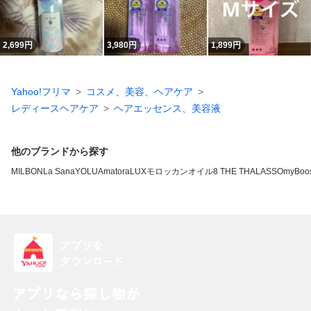
2,699
円
3,980
円
1,899
円
Yahoo!フリマ
コスメ、美容、ヘアケア
レディースヘアケア
ヘアエッセンス、美容液
他のブランドから探す
MILBON
La Sana
YOLU
Amatora
LUX
モロッカンオイル
8 THE THALASSO
myBoos