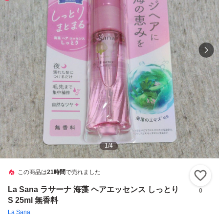
1
/
4
この商品は
21時間
で売れました
い
La Sana ラサーナ 海藻 ヘアエッセンス しっとり
0
S 25ml 無香料
La Sana