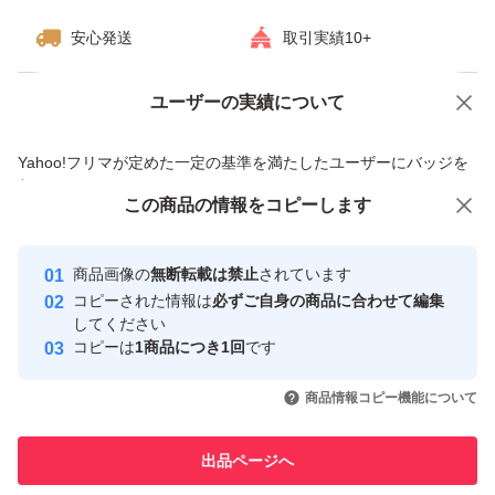
安心発送
取引実績10+
ユーザーの実績について
価格の相談
商品への質問
商品への質問からの値下げ交渉、不適切なカテゴリ変更依頼は禁止です
Yahoo!フリマが定めた一定の基準を満たしたユーザーにバッジを
付与しています
この商品をみている人にオススメ
この商品の情報をコピーします
安心取引出品者
最大10%対象
Yahoo!フリマの基準をクリアした安
安心取引出品者
商品画像の
無断転載は禁止
されています
心・安全なユーザーです
コピーされた情報は
必ずご自身の商品に合わせて編集
取引実績
してください
コピーは
1商品につき1回
です
このユーザーはYahoo!フリマの取
取引実績◯+
いいね！
いいね！
930
円
980
円
1,199
円
引を完了させた実績があります
商品情報コピー機能について
このユーザーは他フリマサービス
他フリマ実績◯+
出品ページへ
での取引実績があります