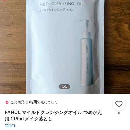
1
/
1
この商品は
3時間
で売れました
い
FANCL マイルドクレンジングオイル つめかえ
0
用 115ml メイク落とし
FANCL