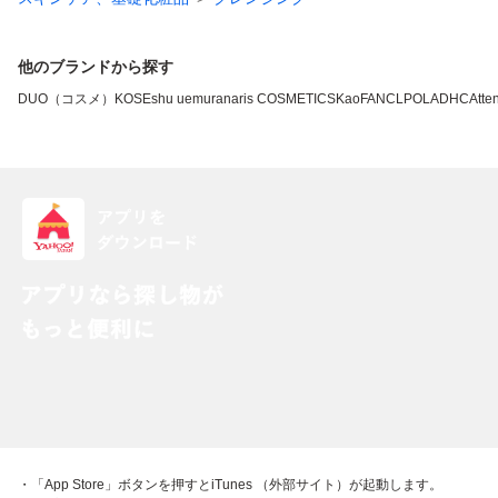
他のブランドから探す
DUO（コスメ）
KOSE
shu uemura
naris COSMETICS
Kao
FANCL
POLA
DHC
Atten
・「App Store」ボタンを押すとiTunes （外部サイト）が起動します。