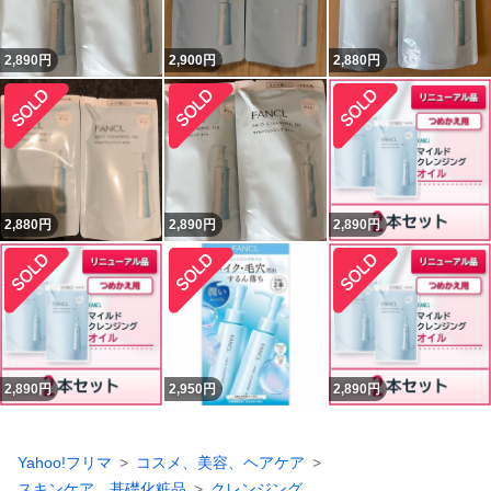
2,890
円
2,900
円
2,880
円
2,880
円
2,890
円
2,890
円
2,890
円
2,950
円
2,890
円
Yahoo!フリマ
コスメ、美容、ヘアケア
スキンケア、基礎化粧品
クレンジング