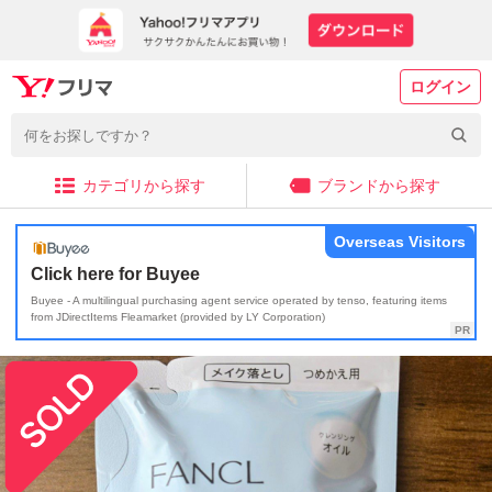
ログイン
カテゴリから探す
ブランドから探す
Overseas Visitors
Click here for Buyee
Buyee - A multilingual purchasing agent service operated by tenso, featuring items
from JDirectItems Fleamarket (provided by LY Corporation)