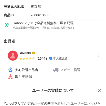
発送元の地域
東京都
商品ID
z606613690
Yahoo!フリマは全品送料無料・匿名配送
代金は運営が一旦預かり、評価後、出品者に支払われます
出品者
Alex98
（
1544
）
本人確認済
安心取引出品者
スピード発送
取引実績99+
ユーザーの実績について
価格の相談
商品への質問
商品への質問からの値下げ交渉、不適切なカテゴリ変更依頼は禁止です
Yahoo!フリマが定めた一定の基準を満たしたユーザーにバッジを