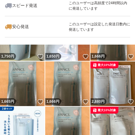
このユーザーは高頻度で24時間以内
スピード発送
に発送しています
いいね！
いいね！
1,666
円
1,700
円
1,666
円
このユーザーは設定した発送日数内に
安心発送
発送しています
いいね！
いいね！
1,750
円
1,650
円
1,666
円
最大10%対象
いいね！
いいね！
1,665
円
1,666
円
2,880
円
最大10%対象