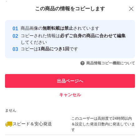
付与しています
この商品をみている人にオススメ
この商品の情報をコピーします
安心取引出品者
最大10%対象
最大10%対象
最大10%対象
Yahoo!フリマの基準をクリアした安
安心取引出品者
商品画像の
無断転載は禁止
されています
心・安全なユーザーです
コピーされた情報は
必ずご自身の商品に合わせて編集
取引実績
してください
コピーは
1商品につき1回
です
このユーザーはYahoo!フリマの取
取引実績◯+
いいね！
いいね！
1,680
円
1,650
円
1,666
円
引を完了させた実績があります
商品情報コピー機能について
最大10%対象
最大10%対象
このユーザーは他フリマサービス
他フリマ実績◯+
出品ページへ
での取引実績があります
キャンセル
スピード&安心発送
いいね！
いいね！
1,600
※このバッジは実績に基づく表示であり、発送を保証しているものではあり
円
2,899
円
2,890
円
ません
このユーザーは高頻度で24時間以内
スピード＆安心発送
＆設定した発送日数内に発送していま
す