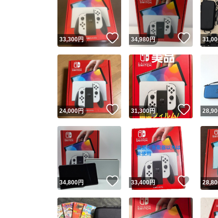
いいね！
いいね
33,300
円
34,980
円
31,00
いいね！
いいね
24,000
円
31,300
円
28,90
Yaho
安心取引
安心
いいね！
いいね
34,800
円
33,400
円
28,80
取引実績
取引