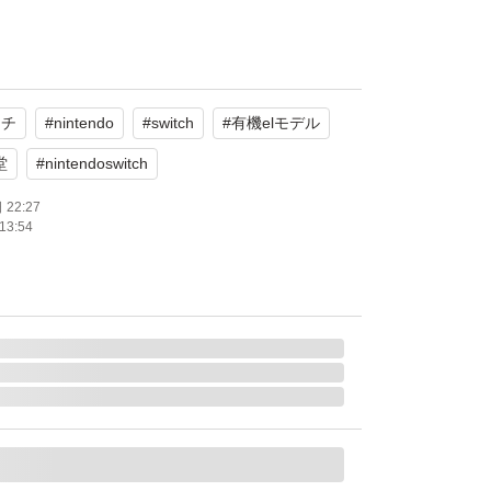
ch 有機ELモデル ホワイト
endo Switch
ッチ
#
nintendo
#
switch
#
有機elモデル
のみ
通常版
堂
#
nintendoswitch
22:27
13:54