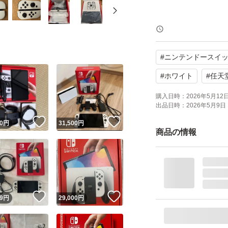
Nintendo Swit
ブランド：任天堂 Nint
#
ニンテンドースイ
セット内容：本体
パッケージ種類：
#
ホワイト
#
任天
色：ホワイト系
購入日時：
2026年5月12日 
出品日時：
2026年5月9日 
！
いいね！
いいね！
0
円
31,500
円
商品の情報
！
いいね！
いいね！
9
円
29,000
円