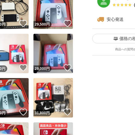
安心発送
！
いいね！
いいね！
0
円
29,500
円
価格の
商品への質問
ユーザーの実績について
！
いいね！
いいね！
0
円
29,000
円
o!フリマが定めた一定の基準を満たしたユーザーにバッジを付与しています
出品者
この商品の情報をコピーします
取引出品者
Yahoo!フリマの基準をクリアした安心・安全なユーザーです
！
いいね！
いいね！
商品画像の
無断転載は禁止
されています
0
円
31,800
円
コピーされた情報は
必ずご自身の商品に合わせて編集
してください
コピーは
1商品につき1回
です
実績◯+
このユーザーはYahoo!フリマの取引を完了させた実績があり