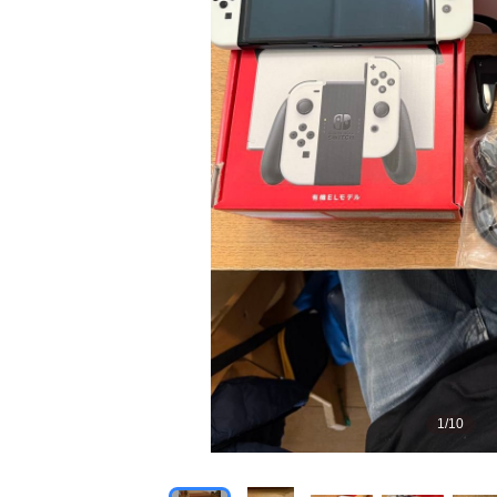
1
/
10