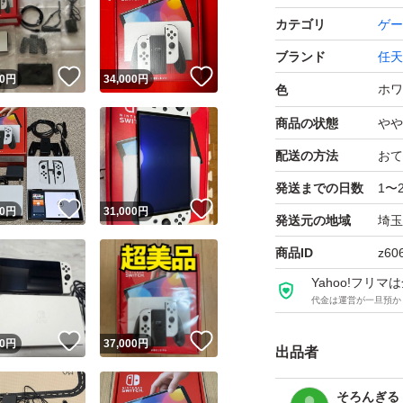
カテゴリ
ゲー
ブランド
任天
！
いいね！
いいね！
0
円
34,000
円
ホワ
色
商品の状態
やや
配送の方法
おて
発送までの日数
1〜
！
いいね！
いいね！
0
円
31,000
円
発送元の地域
埼玉
商品ID
z60
Yahoo!フリ
代金は運営が一旦預か
！
いいね！
いいね！
0
円
37,000
円
出品者
そろんぎる