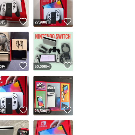
商品情報コピー機
リマ実績◯+
このユーザーは他フリマサービスでの取引実績があります
！
いいね！
いいね！
0
円
27,980
円
出品ページへ
&安心発送
キャンセル
ジは実績に基づく表示であり、発送を保証しているものではありません
このユーザーは高頻度で24時間以内＆設定した発送日数内に
ード＆安心発送
ます
！
いいね！
いいね！
0
円
50,000
円
ード発送
このユーザーは高頻度で24時間以内に発送しています
発送
このユーザーは設定した発送日数内に発送しています
！
いいね！
いいね！
0
円
28,500
円