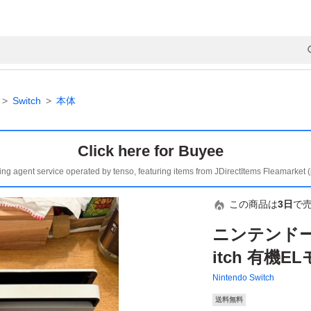
Switch
本体
Click here for Buyee
ing agent service operated by tenso, featuring items from JDirectItems Fleamarket 
この商品は
3日
で
ニンテンドース
itch 有機
Nintendo Switch
送料無料