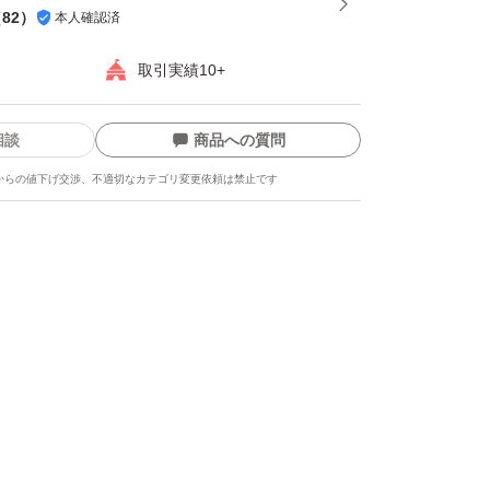
（
82
）
本人確認済
取引実績10+
相談
商品への質問
からの値下げ交渉、不適切なカテゴリ変更依頼は禁止です
ます