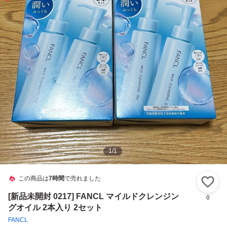
1
/
1
この商品は
7時間
で売れました
い
[新品未開封 0217] FANCL マイルドクレンジン
0
グオイル 2本入り 2セット
FANCL