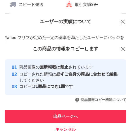
スピード発送
取引実績99+
ユーザーの実績について
価格の相談
商品への質問
商品への質問からの値下げ交渉、不適切なカテゴリ変更依頼は禁止です
Yahoo!フリマが定めた一定の基準を満たしたユーザーにバッジを
付与しています
この商品をみている人にオススメ
この商品の情報をコピーします
安心取引出品者
最大10%対象
Yahoo!フリマの基準をクリアした安
安心取引出品者
商品画像の
無断転載は禁止
されています
心・安全なユーザーです
コピーされた情報は
必ずご自身の商品に合わせて編集
取引実績
してください
コピーは
1商品につき1回
です
このユーザーはYahoo!フリマの取
取引実績◯+
いいね！
いいね！
5,460
円
2,850
円
5,600
円
引を完了させた実績があります
商品情報コピー機能について
このユーザーは他フリマサービス
他フリマ実績◯+
出品ページへ
での取引実績があります
キャンセル
スピード&安心発送