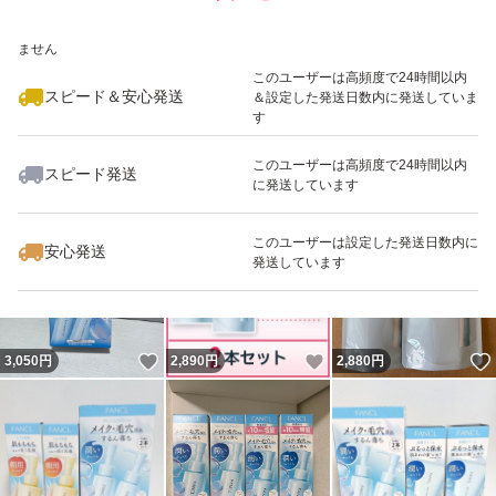
いいね！
いいね！
5,600
※このバッジは実績に基づく表示であり、発送を保証しているものではあり
円
5,500
円
5,500
円
ません
このユーザーは高頻度で24時間以内
スピード＆安心発送
＆設定した発送日数内に発送していま
す
このユーザーは高頻度で24時間以内
スピード発送
に発送しています
いいね！
いいね！
4,400
円
3,200
円
3,050
円
最大10%対象
このユーザーは設定した発送日数内に
安心発送
発送しています
いいね！
いいね！
3,050
円
2,890
円
2,880
円