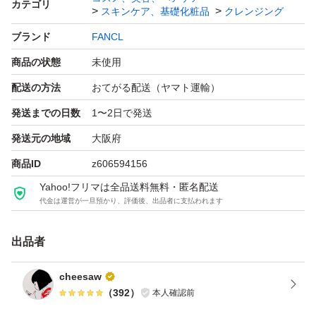
カテゴリ
スキンケア、基礎化粧品
クレンジング
ブランド
FANCL
商品の状態
未使用
配送の方法
おてがる配送（ヤマト運輸）
発送までの日数
1〜2日で発送
発送元の地域
大阪府
商品ID
z606594156
Yahoo!フリマは全品送料無料・匿名配送
代金は運営が一旦預かり、評価後、出品者に支払われます
出品者
cheesaw
（
392
）
本人確認前