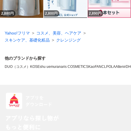
2,880
円
2,800
円
2,890
円
Yahoo!フリマ
コスメ、美容、ヘアケア
スキンケア、基礎化粧品
クレンジング
他のブランドから探す
DUO（コスメ）
KOSE
shu uemura
naris COSMETICS
Kao
FANCL
POLA
Attenir
DH