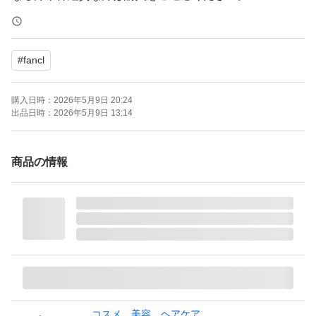
質問などが無ければ、即購入OKです。
#
fancl
価格の相談は不可となります。ご了承ください。
購入日時：
2026年5月9日 20:24
※ 購入当日または翌日に発送いたします。
出品日時：
2026年5月9日 13:14
商品の情報
コスメ、美容、ヘアケア