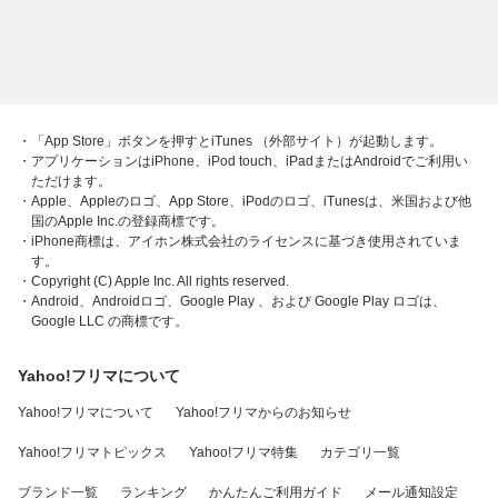
・「App Store」ボタンを押すとiTunes （外部サイト）が起動します。
・アプリケーションはiPhone、iPod touch、iPadまたはAndroidでご利用い
ただけます。
・Apple、Appleのロゴ、App Store、iPodのロゴ、iTunesは、米国および他
国のApple Inc.の登録商標です。
・iPhone商標は、アイホン株式会社のライセンスに基づき使用されていま
す。
・Copyright (C) Apple Inc. All rights reserved.
・Android、Androidロゴ、Google Play 、および Google Play ロゴは、
Google LLC の商標です。
Yahoo!フリマについて
Yahoo!フリマについて
Yahoo!フリマからのお知らせ
Yahoo!フリマトピックス
Yahoo!フリマ特集
カテゴリ一覧
ブランド一覧
ランキング
かんたんご利用ガイド
メール通知設定